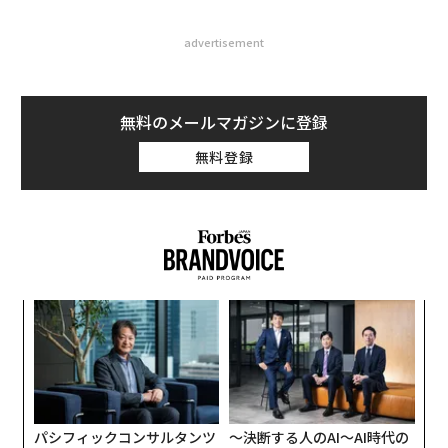
advertisement
無料のメールマガジンに登録
無料登録
パシ
〜
ラグ
織
う
挑
T
よっ
PA
パシフィックコンサルタンツ
〜決断する人のAI〜AI時代の