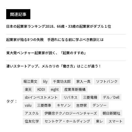
関連記事
日本の起業家ランキング2018、66歳・33歳の起業家がダブル１位
起業家が陥る8つの失敗 手遅れになる前に学ぶべき教訓とは
東大発ベンチャー起業家が説く、「起業のすすめ」
凄いスタートアップ、メルカリの「働き方」はここが違う！
堀江貴文
lily
千葉功太郎
家入一真
ソフトバンク
楽天
KDDI
eight
産業革新機構
sbiインベストメント
リバネス
三菱電機
デル／Dell
タグ：
valu
三菱商事
キヤノン
吉野家
デンソー
アスクル
伊藤忠テクノロジーベンチャーズ
朝日新聞社
住友化学
セントケア・ホールディング
東レ
スマート