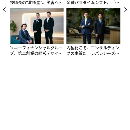
技師長の"北極星"。災害への
金融パラダイムシフト、「超
無力感を乗り越え見つけた、
個別化」の核心 【MUFG×ウ
防災一筋20年の答え
ェルスナビ×PwC】
ソニーフィナンシャルグルー
内製化こそ、コンサルティン
プ、第二創業の経営デザイン
グの本質だ レバレジーズが
──カギは意志を引き出し、
実践する、次世代ファームの
束ね、共創すること
全貌