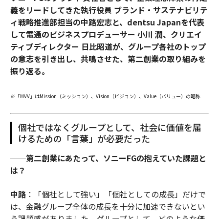
義をリードしてきた執行役員 ブランド・サステナビリテ
ィ戦略推進部担当の中路宏志と、dentsu Japanを代表
して電通のビジネスプロデューサー 小川 潤、クリエイ
ティブディレクター 日比昭道が、グループ各社のトップ
の意志を引き出し、共鳴させた、第二創業の取り組みを
振り返る。
※「MVV」はMission（ミッション）、Vision（ビジョン）、Value（バリュー）の略称
個社ではなくグループとして、社会に価値を届
けるための「言葉」が必要だった
──第二創業にあたって、ソニーFGの抱えていた課題と
は？
中路
：「個社として強い」「個社としての成長」だけで
は、金融グループ全体の成長を十分に加速できないとい
う課題感がありました。グループとして、どのような価