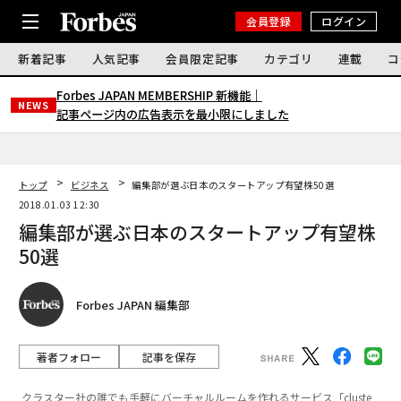
会員登録
ログイン
新着記事
人気記事
会員限定記事
カテゴリ
連載
コ
Forbes JAPAN MEMBERSHIP 新機能｜
NEWS
記事ページ内の広告表示を最小限にしました
トップ
ビジネス
編集部が選ぶ日本のスタートアップ有望株50選
2018.01.03 12:30
編集部が選ぶ日本のスタートアップ有望株
50選
Forbes JAPAN 編集部
著者フォロー
記事を保存
クラスター社の誰でも手軽にバーチャルルームを作れるサービス「cluste