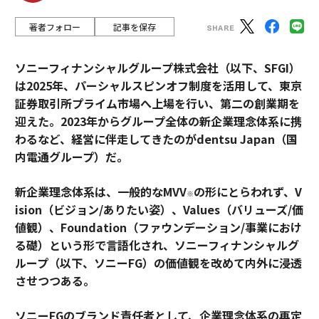
著者フォロー
記事を保存
ソニーフィナンシャルグループ株式会社（以下、SFGI）
は2025年、パーシャルスピンオフ制度を活用して、東京
証券取引所プライム市場へ上場を行い、第二の創業期を
迎えた。2023年からグループ全体の新企業理念体系に携
わるなど、経営に伴走してきたのがdentsu Japan（国
内電通グループ）だ。
新企業理念体系は、一般的なMVV
の形にとらわれず、V
※
ision（ビジョン/ありたい姿）、Values（バリューズ/価
値観）、Foundation（ファウンデーション/事業におけ
る礎）という形で言語化され、ソニーフィナンシャルグ
ループ（以下、ソニーFG）の価値観を改めて内外に浸透
させつつある。
ソニーFGのブランド責任者として、企業理念体系の再定