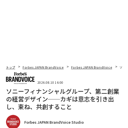
トップ
Forbes JAPAN BrandVoice
Forbes JAPAN BrandVoice
ソニ
2026.08.10 16:00
ソニーフィナンシャルグループ、第二創業
の経営デザイン──カギは意志を引き出
し、束ね、共創すること
Forbes JAPAN BrandVoice Studio