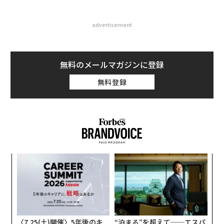
advertisement
無料のメールマガジンに登録
無料登録
な
術
た
〜
ア
織
う
T
〈7.25(土)開催〉5年後のキ
“泊まる”を超えて──エスパ