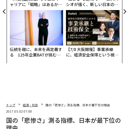
ャリアに「戦略」はあるか。
シオが描く、新しい日本のラ
トップエグゼクティブのキャ
グジュアリー（前編）
リアに触れる1日│CAREER S
UMMIT 2026
伝統を礎に、未来を再定義す
【7/8 大阪開催】事業承継
る 125年企業BATが挑むス
に、経済安全保障という視点
モークレスな未来
が加わるとき──経営者が問
われる新たな判断軸
トップ
経済・社会
国の「悲惨さ」測る指標、日本が最下位の理由
2017.05.02 07:00
国の「悲惨さ」測る指標、日本が最下位の
理由