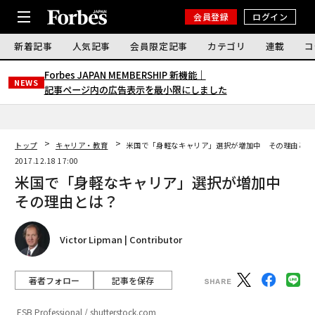
会員登録
ログイン
新着記事
人気記事
会員限定記事
カテゴリ
連載
コ
Forbes JAPAN MEMBERSHIP 新機能｜
NEWS
記事ページ内の広告表示を最小限にしました
トップ
キャリア・教育
米国で「身軽なキャリア」選択が増加中 その理由とは
2017.12.18 17:00
米国で「身軽なキャリア」選択が増加中
その理由とは？
Victor Lipman | Contributor
著者フォロー
記事を保存
ESB Professional / shutterstock.com