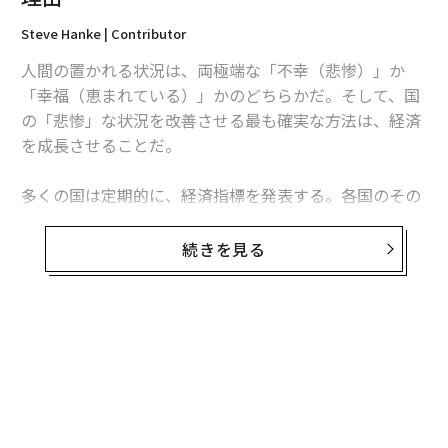
Steve Hanke | Contributor
人間の置かれる状況は、両極端な「不幸（悲惨）」か
「幸福（恵まれている）」かのどちらかだ。そして、国
の「悲惨」な状況を改善させる最も確実な方法は、経済
を成長させることだ。
多くの国は定期的に、経済指標を発表する。各国のその
数値を比較すれば、世界中のどの国で市民が困窮してい
るのか、あるいは恵まれた状況にあるのかに関するさま
続きを見る
ざまなことが分かる。
「悲惨指数（Misery Index、ミザリー・インデック
ス）」は1960年代、当時のリンドン・ジョンソン米大統
無料のメールマガジンに登録
領に世界の経済情勢について分かりやすく説明するた
無料登録
め、経済学者のアーサー・オークンが考案したものだ。
当初は各国の消費者物価指数（CPI）の上昇率と失業率
を加算した簡単な指数だったが、その後にハーバード大