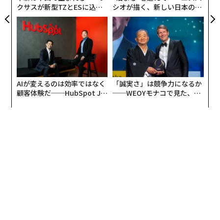
クサスが新型TZとESに込め
シオが描く、新しい日本のラ
た「DISCOVER」の哲学
グジュアリー（前編）
AIが変えるのは効率ではなく
「誠実さ」は競争力になるか
顧客体験だ──HubSpot Ja
──WEOYモナコで見た、く
panが語る「Grow Better」
ら寿司の経営哲学
な組織のつくり方
編集＝木内涼子