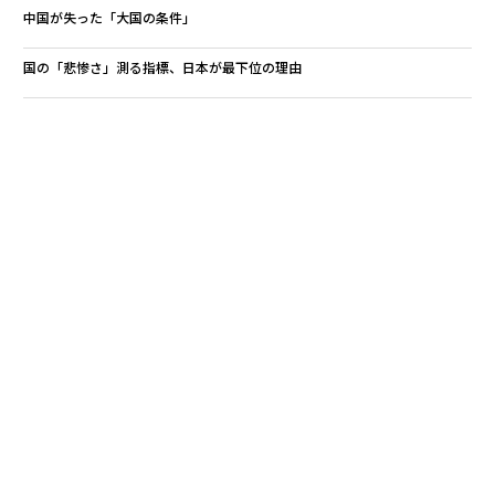
中国が失った「大国の条件」
国の「悲惨さ」測る指標、日本が最下位の理由
麻薬より危険「食べるのをやめられなくなる食品」リスト
タグ：
北朝鮮
レビ
eight
タゾ
マツダ
advertisement
無料のメールマガジンに登録
無料登録