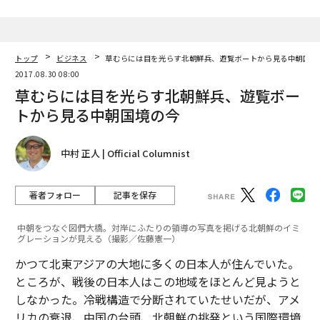
トップ
ビジネス
草むらには目を光らす北朝鮮兵、遊覧ボートから見る中朝国境
2017.08.30 08:00
草むらには目を光らす北朝鮮兵、遊覧ボー
トから見る中朝国境の今
中村 正人 | Official Columnist
著者フォロー
記事を保存
中朝をつなぐ図們大橋。対岸にふたりの領導の写真を掲げる北朝鮮のイミ
グレーションが見える（撮影／佐藤憲一）
かつて北東アジアの大地に多くの日本人が住んでいた。
ところが、戦後の日本人はこの地域をほとんど見ようと
しなかった。冷戦構造で分断されていたせいだが、アメ
リカの衰退、中国の台頭、北朝鮮の挑発という国際環境