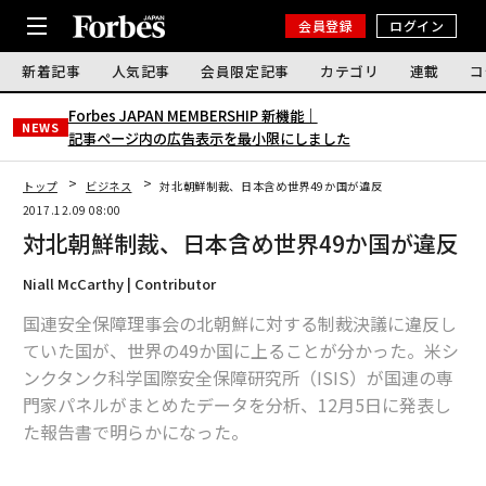
会員登録
ログイン
新着記事
人気記事
会員限定記事
カテゴリ
連載
コ
Forbes JAPAN MEMBERSHIP 新機能｜
NEWS
記事ページ内の広告表示を最小限にしました
トップ
ビジネス
対北朝鮮制裁、日本含め世界49か国が違反
2017.12.09 08:00
対北朝鮮制裁、日本含め世界49か国が違反
Niall McCarthy | Contributor
国連安全保障理事会の北朝鮮に対する制裁決議に違反し
ていた国が、世界の49か国に上ることが分かった。米シ
ンクタンク科学国際安全保障研究所（ISIS）が国連の専
門家パネルがまとめたデータを分析、12月5日に発表し
た報告書で明らかになった。