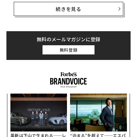
報告書によると、2014年3月から2017年9月までの間に
制裁決議に違反していた国の中には、軍事分野で北朝鮮
続きを見る
に協力していたものもあった。軍事訓練や軍装備品など
の輸出で北朝鮮と関与していたことが確認されたのは、
以下の13か国だ。
無料のメールマガジンに登録
ナミビア、キューバ、タンザニア、コンゴ民主共和国、
無料登録
アンゴラ、モザンビーク、スリランカ、ウガンダ、エジ
プト、ミャンマー、エリトリア、シリア、イラン
〜
織
う
内
T
グ
実
全
革新は下山で生まれる──レ
“泊まる”を超えて──エスパ