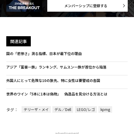
メンバーシップに登録する
関連記事
国の「悲惨さ」測る指標、日本が最下位の理由
アジア「富豪一族」ランキング、サムスン一族が首位から陥落
外国人にとって危険な10の旅先、特に女性は要警戒の各国
世界のワイン「5本に1本は偽物」 偽造品を見分ける方法とは
タグ：
テリーザ・メイ
デル／Dell
LEGO/レゴ
kpmg
advertisement