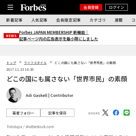
会員登録
ログイン
新着記事
人気記事
会員限定記事
カテゴリ
連載
コ
Forbes JAPAN MEMBERSHIP 新機能｜
NEWS
記事ページ内の広告表示を最小限にしました
トップ
ライフスタイル
どこの国にも属さない「世界市民」の素顔
2017.11.23 10:30
どこの国にも属さない「世界市民」の素顔
Adi Gaskell | Contributor
著者フォロー
記事を保存
fotolupa / shutterstock.com