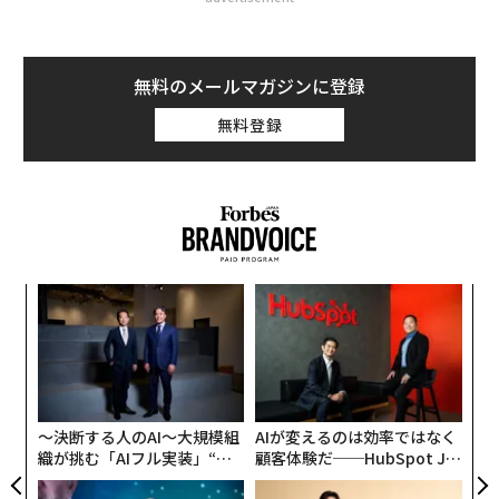
無料のメールマガジンに登録
無料登録
内
グ
実
な
全
術
た
ア
〜決断する人のAI〜大規模組
AIが変えるのは効率ではなく
織が挑む「AIフル実装」“使
顧客体験だ──HubSpot Ja
う”企業から“動く”企業へ【N
panが語る「Grow Better」