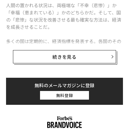
人間の置かれる状況は、両極端な「不幸（悲惨）」か
「幸福（恵まれている）」かのどちらかだ。そして、国
の「悲惨」な状況を改善させる最も確実な方法は、経済
を成長させることだ。
多くの国は定期的に、経済指標を発表する。各国のその
数値を比較すれば、世界中のどの国で市民が困窮してい
るのか、あるいは恵まれた状況にあるのかに関するさま
続きを見る
ざまなことが分かる。
「悲惨指数（Misery Index、ミザリー・インデック
ス）」は1960年代、当時のリンドン・ジョンソン米大統
無料のメールマガジンに登録
領に世界の経済情勢について分かりやすく説明するた
無料登録
め、経済学者のアーサー・オークンが考案したものだ。
当初は各国の消費者物価指数（CPI）の上昇率と失業率
を加算した簡単な指数だったが、その後にハーバード大
学のロバート・バロー教授（経済学）が改訂。筆者（ジ
ョンズ・ホプキンス大学・応用経済学部教授）もさら