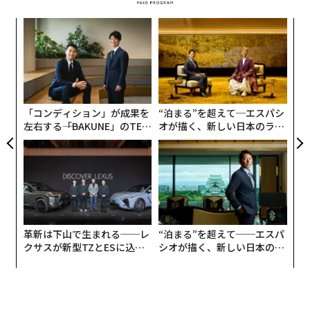
に、修正を加えている。
挑
よっ
PA
〜
織
う
T
「コンディション」が成果を
“泊まる”を超えて─エスパシ
左右する――「BAKUNE」のTEN
オが描く、新しい日本のラグ
TIALが支える「挑戦者の明
ジュアリー（中編）
日」
革新は下山で生まれる──レ
“泊まる”を超えて──エスパ
クサスが新型TZとESに込め
シオが描く、新しい日本のラ
た「DISCOVER」の哲学
グジュアリー（前編）