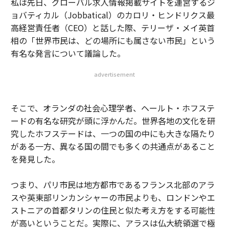
私は先日、グローバル求人情報掲載サイトを運営するジ
ョバティカル（Jobbatical）のカロリ・ヒンドリクス最
高経営責任者（CEO）と話した際、テリーザ・メイ英首
相の「世界市民は、どの場所にも属さない市民」という
有名な発言について議論した。
advertisement
そこで、オランダの社会心理学者、ヘールト・ホフステ
ードの有名な研究が頭に浮かんだ。世界各地の文化を研
究したホフステードは、一つの国の中にも大きな隔たり
がある一方、異なる国の間でも多くの共通点があること
を発見した。
つまり、パリ市民は地方都市であるフランス北部のアラ
スや英東部リンカンシャーの市民よりも、ロンドンやエ
ストニアの首都タリンの住民と似た考え方をする可能性
が高いということだ。実際に、アラスは仏大統領選で極