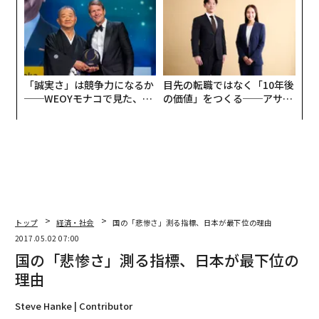
TTドコモビジネス×PwC】
な組織のつくり方
「誠実さ」は競争力になるか
目先の転職ではなく「10年後
──WEOYモナコで見た、く
の価値」をつくる──アサイ
ら寿司の経営哲学
ンの長期伴走型支援とは
トップ
経済・社会
国の「悲惨さ」測る指標、日本が最下位の理由
2017.05.02 07:00
国の「悲惨さ」測る指標、日本が最下位の
理由
Steve Hanke | Contributor