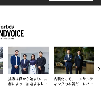
革新
─レ
Sに
R」
技
挑戦は個から始まり、共
内製化こそ、コンサルテ
を
創によって加速する NOR
ィングの本質だ レバレ
×
QAIN JAPAN 特別座談会
ジーズが実践する、次世
ー
代ファームの全貌