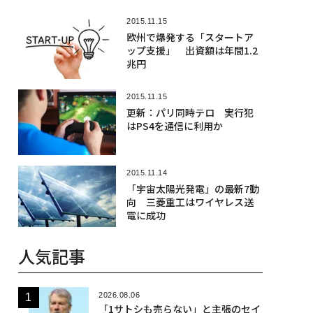
2015.11.15
欧州で爆発する「スタートア
ップ支援」 出資額は年間1.2
兆円
2015.11.15
更新：パリ同時テロ 実行犯
はPS4を通信に利用か
2015.11.14
「宇宙太陽光発電」の最新7動
向 三菱重工はワイヤレス送
電に成功
人気記事
2026.08.06
「1サトシも売らない」と主張のセイ