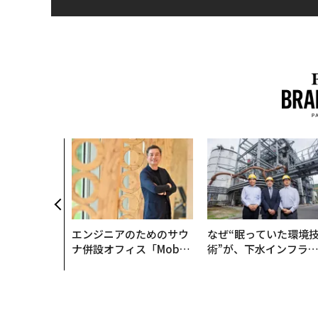
エンジニアのためのサウ
なぜ“眠っていた環境
ナ併設オフィス「Mobiu
術”が、下水インフラ
s Park」がオープン──
変えたのか──産総研
タマディックが健康経営
月島JFEアクアソリュ
を徹底する理由
ションの10年