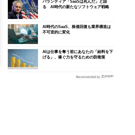
パランティア「SaaSは死んだ」と語
る AI時代の新たなソフトウェア戦略
AI時代のSaaS、株価回復も業界構造は
不可逆的に変化
AIは仕事を奪う前にあなたの「給料を下
げる」、稼ぐ力を守るための防衛策
Recommended by