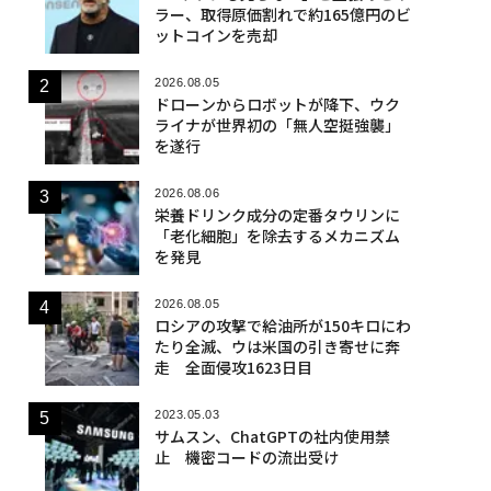
ラー、取得原価割れで約165億円のビ
ットコインを売却
2026.08.05
ドローンからロボットが降下、ウク
ライナが世界初の「無人空挺強襲」
を遂行
2026.08.06
栄養ドリンク成分の定番タウリンに
「老化細胞」を除去するメカニズム
を発見
2026.08.05
ロシアの攻撃で給油所が150キロにわ
たり全滅、ウは米国の引き寄せに奔
走 全面侵攻1623日目
2023.05.03
サムスン、ChatGPTの社内使用禁
止 機密コードの流出受け