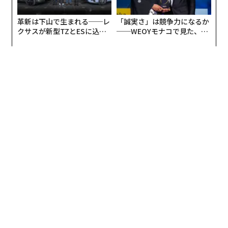
革新は下山で生まれる──レ
「誠実さ」は競争力になるか
クサスが新型TZとESに込め
──WEOYモナコで見た、く
た「DISCOVER」の哲学
ら寿司の経営哲学
編集＝海田恭子
2026年9月号発売中