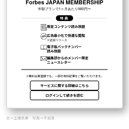
文＝土橋克寿 写真＝平岩享