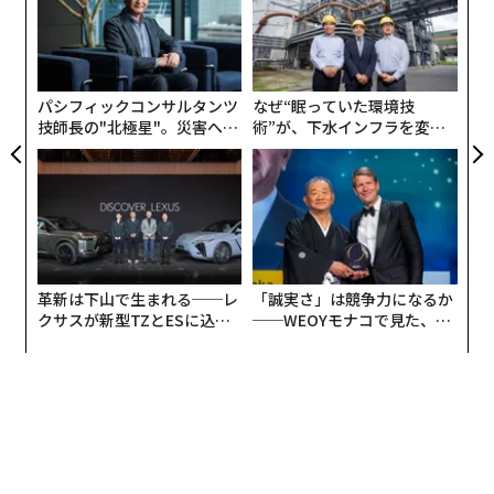
個
〜
ェ
織
う
T
パシフィックコンサルタンツ
なぜ“眠っていた環境技
技師長の"北極星"。災害への
術”が、下水インフラを変え
無力感を乗り越え見つけた、
たのか──産総研×月島JFE
防災一筋20年の答え
アクアソリューションの10年
革新は下山で生まれる──レ
「誠実さ」は競争力になるか
クサスが新型TZとESに込め
──WEOYモナコで見た、く
た「DISCOVER」の哲学
ら寿司の経営哲学