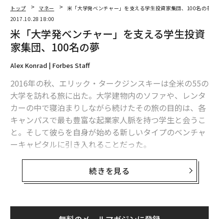
トップ
マネー
米「大学発ベンチャー」を支える学生投資家集団、100名の夢
2017.10.28 18:00
米「大学発ベンチャー」を支える学生投資
家集団、100名の夢
Alex Konrad | Forbes Staff
2016年の秋、エリック・タークジンスキーは全米の55の
大学を訪れる旅に出た。大学建物内のソファや、レンタ
カーの中で寝泊まりしながら続けたその旅の目的は、各
キャンパスで最も豊富な起業家人脈を持つ学生と会うこ
と。そして彼らを自身が始める新しいタイプのベンチャ
ーキャピタルに引き入れることだった。
今年9月18日にファンド設立を発表した「Contrary Capi
続きを見る
tal」は、タークジンスキーの各地での出会いが結実した
ものだ。SoFiやテスラ、Twitchなどの共同創業者が役員
や出資者を務める同社には、カリフォルニア工科大学、
シカゴ大学、ハーバード大学、ジョンズホプキンズ大