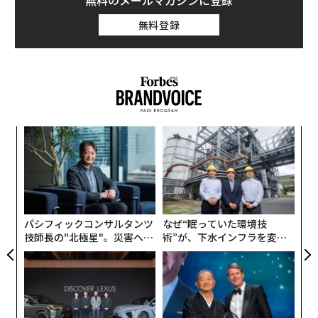
無料のメールマガジンに登録
学、ライス大学をはじめとする55の大学の学生計100人
無料登録
が投資家として名を連ねる。
Contrary Capitalの投資対象は、大学に関連するスター
トアップだ。1件あたりの出資額は5万ドル（約570万
円）〜20万ドル（約2300万円）。
〜
金
個
〜
ェ
織
う
T
パシフィックコンサルタンツ
なぜ“眠っていた環境技
技師長の"北極星"。災害への
術”が、下水インフラを変え
無力感を乗り越え見つけた、
たのか──産総研×月島JFE
防災一筋20年の答え
アクアソリューションの10年