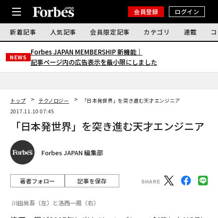
会員登録
ログイン
新着記事
人気記事
会員限定記事
カテゴリ
連載
コ
Forbes JAPAN MEMBERSHIP 新機能｜
NEWS
記事ページ内の広告表示を最小限にしました
トップ
テクノロジー
「日本発世界」を突き進む天才エンジニア
2017.11.10 07:45
「日本発世界」を突き進む天才エンジニア
Forbes JAPAN 編集部
著者フォロー
記事を保存
川田尚吾（左）と洛西一周（右）