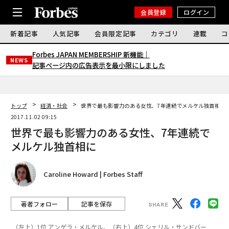
会員登録
ログイン
新着記事
人気記事
会員限定記事
カテゴリ
連載
コ
Forbes JAPAN MEMBERSHIP 新機能｜
NEWS
記事ページ内の広告表示を最小限にしました
トップ
経済・社会
世界で最も影響力のある女性、7年連続でメルケル独首相に
2017.11.02 09:15
世界で最も影響力のある女性、7年連続で
メルケル独首相に
Caroline Howard | Forbes Staff
著者フォロー
記事を保存
（左上）1位 アンゲラ・メルケル、（右上）4位 シェリル・サンドバー