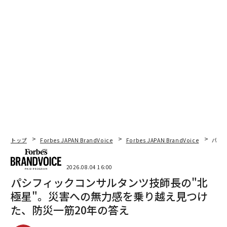
トップ
Forbes JAPAN BrandVoice
Forbes JAPAN BrandVoice
パシ
2026.08.04 16:00
パシフィックコンサルタンツ技師長の"北
極星"。災害への無力感を乗り越え見つけ
た、防災一筋20年の答え