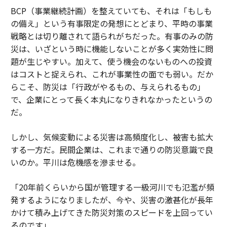
BCP（事業継続計画）を整えていても、それは「もしも
の備え」という有事限定の発想にとどまり、平時の事業
戦略とは切り離されて語られがちだった。有事のみの防
災は、いざという時に機能しないことが多く実効性に問
題が生じやすい。加えて、使う機会のないものへの投資
はコストと捉えられ、これが事業性の面でも弱い。だか
らこそ、防災は「行政がやるもの、与えられるもの」
で、企業にとって長く本丸になりきれなかったというの
だ。
しかし、気候変動による災害は高頻度化し、被害も拡大
する一方だ。民間企業は、これまで通りの防災意識で良
いのか。平川は危機感を滲ませる。
「20年前くらいから国が管理する一級河川でも氾濫が頻
発するようになりましたが、今や、災害の激甚化が長年
かけて積み上げてきた防災対策のスピードを上回ってい
るのです」