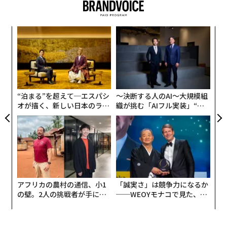
“
シ
グ
な
術
た
ア
“泊まる”を超えて─エスパシ
〜決断する人のAI〜大規模組
オが描く、新しい日本のラグ
織が挑む「AIフル実装」“使
ジュアリー（中編）
う”企業から“動く”企業へ【N
TTドコモビジネス×PwC】
アフリカの農村の通信、小1
「誠実さ」は競争力になるか
の壁。2人の挑戦者が手にし
──WEOYモナコで見た、く
た「次なる武器」
ら寿司の経営哲学