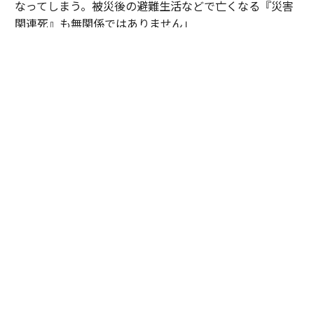
なってしまう。被災後の避難生活などで亡くなる『災害
関連死』も無関係ではありません」
こうした現実への無力感は、諦めとは違っている。平川
は「北極星」という言葉を使う。
「防災は0点か100点じゃなくて、10点ずつを積み重ねて
いくものだと思っています。サステナ∞レジリエンス社
会というのは、僕にとっては『北極星』を発見できたよ
うな思いで掲げています。1人の技術者として貢献でき
るのは幸せなこと。犠牲者ゼロだけでなく社会インフラ
の『機能停止ゼロ』も目指して、生涯現役で挑戦を続け
たい思いです」
技師長が問う、防災の「攻め」と「守り」
防災を平時の事業戦略に組み込む発想の転換を後押しす
る動きが国内外で加速している。