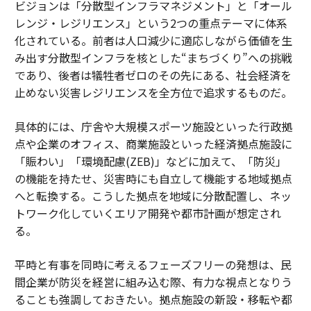
ビジョンは「分散型インフラマネジメント」と「オール
レンジ・レジリエンス」という2つの重点テーマに体系
化されている。前者は人口減少に適応しながら価値を生
み出す分散型インフラを核とした“まちづくり”への挑戦
であり、後者は犠牲者ゼロのその先にある、社会経済を
止めない災害レジリエンスを全方位で追求するものだ。
具体的には、庁舎や大規模スポーツ施設といった行政拠
点や企業のオフィス、商業施設といった経済拠点施設に
「賑わい」「環境配慮(ZEB)」などに加えて、「防災」
の機能を持たせ、災害時にも自立して機能する地域拠点
へと転換する。こうした拠点を地域に分散配置し、ネッ
トワーク化していくエリア開発や都市計画が想定され
る。
平時と有事を同時に考えるフェーズフリーの発想は、民
間企業が防災を経営に組み込む際、有力な視点となりう
ることも強調しておきたい。拠点施設の新設・移転や都