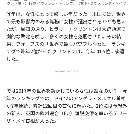
グ、（左下）19位 イヴァンカ・トランプ、（右下）3位 メリンダ・ゲイツ
昨年は、女性にとって厳しい年だった。米国では、世界
で最も影響力のある職務に女性が選出されるかとも思え
たが、周知の通り、ヒラリー・クリントンは大統領選で
劇的な敗北を喫し、多くの女性を落胆させた。その結
果、フォーブスの「世界で最もパワフルな女性」ランキ
ングで昨年2位だったクリントンは、今年は65位に後退
した。
advertisement
では2017年の世界を動かしている女性は誰なのか？ 今
年のランキングでは、ドイツのアンゲラ・メルケル首相
が7年連続、累計12回目の首位に輝いた。2位には予想外
の新人、英国の欧州連合（EU）離脱交渉を率いるテリー
ザ・メイ首相が入った。