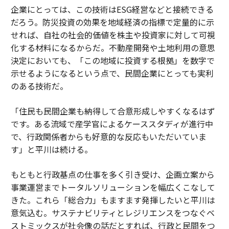
企業にとっては、この技術はESG経営などと接続できる
だろう。防災投資の効果を地域経済の指標で定量的に示
せれば、自社の社会的価値を株主や投資家に対して可視
化する材料になるからだ。不動産開発や土地利用の意思
決定においても、「この地域に投資する根拠」を数字で
示せるようになるという点で、民間企業にとっても実利
のある技術だ。
「住民も民間企業も納得して合意形成しやすくなるはず
です。ある流域で産学官によるケーススタディが進行中
で、行政関係者からも好意的な反応もいただいていま
す」と平川は続ける。
もともと行政基点の仕事を多く引き受け、企画立案から
事業運営までトータルソリューションを幅広くこなして
きた。これら「総合力」もますます発揮したいと平川は
意気込む。サステナビリティとレジリエンスをつなぐベ
ストミックスが社会像の話だとすれば、行政と民間をつ