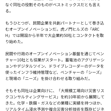
なぐ同社の役割そのものがベストミックスだとも言え
る。
もうひとつが、民間企業を共創パートナーとして巻き込
むオープンイノベーションだ。虎ノ門ヒルズの「ARC
H」では開設から半年で大企業約50社とコンタクトを取
り始めた。
民間や行政のオープンイノベーション基盤を通じてベン
チャー10社とも協業がスタート。蓄電池のアグリゲーシ
ョンやデジタルツイン、ドライブレコーダーのデータを
使ったインフラ維持管理など、ベンチャーの「シーズ」
と現場の「ニーズ」を掛け合わせる取り組みだ。
そもそも同社は企業向けに、「大規模工場向け災害リス
クコンサルティングサービス」を約10年前から展開して
きた。化学・鉄鋼・ガスなどの業種に実績を持つほか、
リアルタイム浸水予測や複合災害分析技術を既存ビジネ