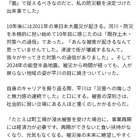
『面』で捉えるべきなのだと、私の防災観を決定づけた
出来事でした」
10年後には2011年の東日本大震災が起きる。河川・防災
を本格的に担い始めて10年目に感じたのは「既存土木・
対策への過信」であった。「あんな被害が起きるなんて
思っていませんでした。津波で街が壊滅するなんて。
我々がやってきた対策への過信がありました」。そして
2024年の能登半島地震。被災から時間が経っても、人が
戻らない地域の姿が平川の目に焼きついていった。
自身のキャリアを振り返る際、平川は「災害への悔しさ
と無力感の連続でした」と口にする。被害の深刻さは、
社会的に弱い立場にある人ほど重くのしかかるからだ。
「たとえば町工場が浸水被害を受けた場合に、事業再開
には経済力が必要です。再開ができないと食い扶持がな
くなり、元気もなくなる。被災後の未来に絶望しやすく