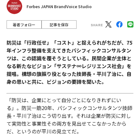
Forbes JAPAN BrandVoice Studio
著者フォロー
記事を保存
防災は「行政任せ」「コスト」と捉えられがちだが、75
年インフラ整備を支えてきたパシフィックコンサルタン
ツは、この認識を覆そうとしている。民間企業が主体と
なる新たなビジョン「サステナ∞レジリエンス社会」を
提唱。構想の旗振り役となった技師長・平川了治に、自
身の思いと共に、ビジョンの要諦を聞いた。
「防災は、企業にとって自分ごとになりきれずにい
る」。防災一筋20年、パシフィックコンサルタンツ技師
長・平川了治はこう切り出す。それは企業が防災に対し
て実効性と事業性その両方を見出せてこなかったから
だ、というのが平川の見立てだ。