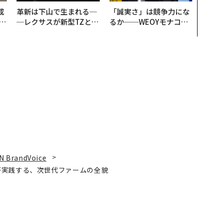
成
革新は下山で生まれる─
「誠実さ」は競争力にな
─レクサスが新型TZとE
るか──WEOYモナコで
る
Sに込めた「DISCOVE
見た、くら寿司の経営哲
R」の哲学
学
N BrandVoice
が実践する、次世代ファームの全貌