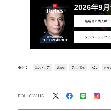
2026年9
最新号の購入はこ
メンバーシップに
タグ：
エストニア
skype
デル／Dell
c2c
タイ
FOLLOW US