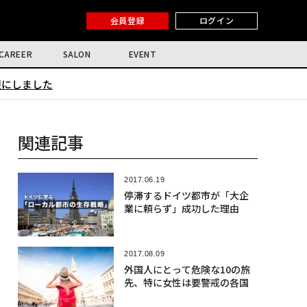
会員登録
ログイン
CAREER
SALON
EVENT
限にしました
関連記事
2017.06.19
停滞するドイツ都市が「大企
業に頼らず」成功した理由
2017.08.09
外国人にとって危険な10の旅
先、特に女性は要警戒の各国