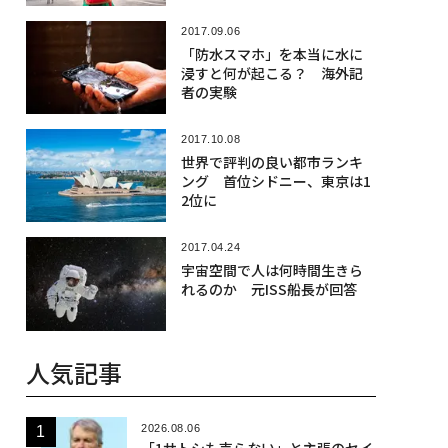
2017.09.06
「防水スマホ」を本当に水に
浸すと何が起こる？ 海外記
者の実験
2017.10.08
世界で評判の良い都市ランキ
ング 首位シドニー、東京は1
2位に
2017.04.24
宇宙空間で人は何時間生きら
れるのか 元ISS船長が回答
人気記事
2026.08.06
「1サトシも売らない」と主張のセイ