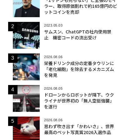
ラー、取得原価割れで約165億円のビ
ットコインを売却
2023.05.03
サムスン、ChatGPTの社内使用禁
止 機密コードの流出受け
2026.08.06
栄養ドリンク成分の定番タウリンに
「老化細胞」を除去するメカニズム
を発見
2026.08.05
ドローンからロボットが降下、ウク
ライナが世界初の「無人空挺強襲」
を遂行
2026.08.06
思わず吹き出す「かわいさ」、世界
最高のペット写真賞2026入選作品