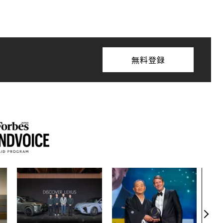
無料登録
目先
年後
─ア
支援