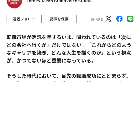
Forbes JAPAN BrandVoice Studio
著者フォロー
記事を保存
転職市場が活況を呈するいま、問われているのは「次に
どの会社へ行くか」だけではない。「これからどのよう
なキャリアを築き、どんな人生を描くのか」という視点
が、かつてないほど重要になっている。
そうした時代において、目先の転職成功にとどまらず、
中長期のキャリア形成に伴走する支援を掲げるのがアサ
インだ。
その支援を体現するのが、卓越した実績と高い専門性を
備えたごく限られた人材にのみ与えられる役割「アソシ
エイトプリンシパル」である。今回は、その役割を担う
松井孝太郎と多田有花に、キャリアに寄り添い続ける覚
悟と支援哲学を聞いた。