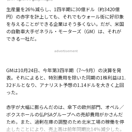
生産量を26％減らし、1四半期に30億ドル（約3420億
円）の赤字を計上しても、それでもウォール街に好印象
を与えることができる企業はそう多くない。だが、米国
の自動車大手ゼネラル・モーターズ（GM）は、それが
できる一社だ。
advertisement
GMは10月24日、今年第3四半期（7～9月）の決算を発
表。それによると、特別費用を除いた同期の1株利益は1.
32ドルとなり、アナリスト予想の1.14ドルを大きく上回
った。
赤字が大幅に膨らんだのは、傘下の欧州部門、オペル／
ボクスホールの仏PSAグループへの売却費用がかさんだ
ため。また、過剰在庫の調整のため北米工場の稼働を停
止したことにより、売上高は前年同期比14％減少した。