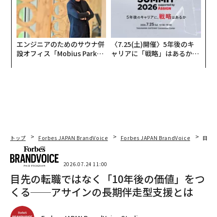
エンジニアのためのサウナ併
〈7.25(土)開催〉5年後のキ
設オフィス「Mobius Park」
ャリアに「戦略」はあるか。
がオープン──タマディック
トップエグゼクティブのキャ
が健康経営を徹底する理由
リアに触れる1日│CAREER S
UMMIT 2026
トップ
Forbes JAPAN BrandVoice
Forbes JAPAN BrandVoice
目先
2026.07.24 11:00
目先の転職ではなく「10年後の価値」をつ
くる──アサインの長期伴走型支援とは