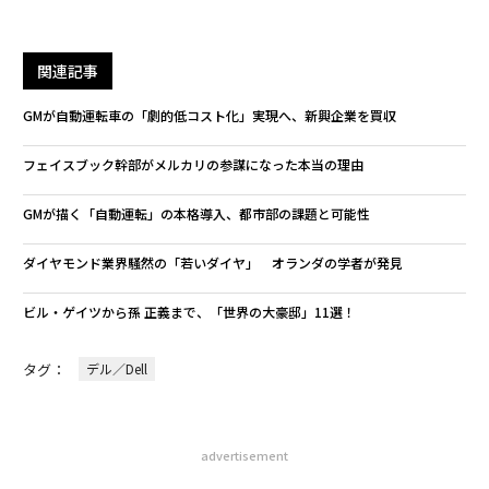
関連記事
GMが自動運転車の「劇的低コスト化」実現へ、新興企業を買収
フェイスブック幹部がメルカリの参謀になった本当の理由
GMが描く「自動運転」の本格導入、都市部の課題と可能性
ダイヤモンド業界騒然の「若いダイヤ」 オランダの学者が発見
ビル・ゲイツから孫 正義まで、「世界の大豪邸」11選！
タグ：
デル／Dell
advertisement