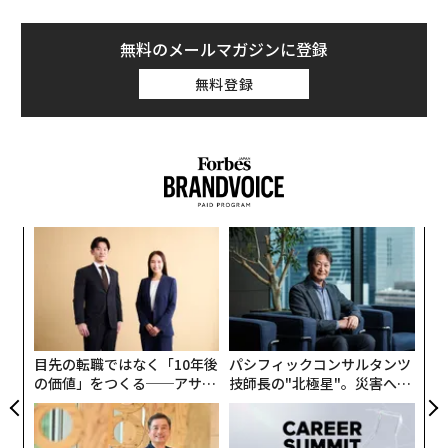
無料のメールマガジンに登録
無料登録
るか
〜
、く
織
う
“
T
シ
グ
目先の転職ではなく「10年後
パシフィックコンサルタンツ
の価値」をつくる──アサイ
技師長の"北極星"。災害への
ンの長期伴走型支援とは
無力感を乗り越え見つけた、
防災一筋20年の答え