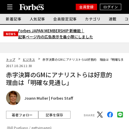
会員登録
ログイン
新着記事
人気記事
会員限定記事
カテゴリ
連載
コ
Forbes JAPAN MEMBERSHIP 新機能｜
NEWS
記事ページ内の広告表示を最小限にしました
トップ
ビジネス
赤字決算のGMにアナリストらは好意的 理由は「明確な見通
2017.10.26 11:30
赤字決算のGMにアナリストらは好意的
理由は「明確な見通し」
Joann Muller | Forbes Staff
著者フォロー
記事を保存
(Bill Pugliano / gettyimages)