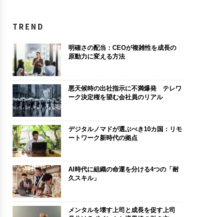
TREND
明確さの配当：CEOが複雑性を成長の
原動力に変える方法
悪天候時の出社指示に不満爆発 テレワ
ーク決定権を望む会社員のリアル
デジタルノマドが選ぶべき10カ国：リモ
ートワーク新時代の拠点
AI時代に組織の命運を分ける4つの「耐
久スキル」
メンタルを壊す上司と成長を促す上司