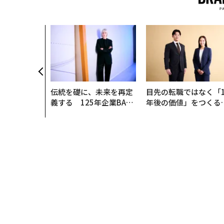
伝統を礎に、未来を再定
目先の転職ではなく「1
義する 125年企業BAT
年後の価値」をつくる
が挑むスモークレスな未
─アサインの長期伴走
来
支援とは