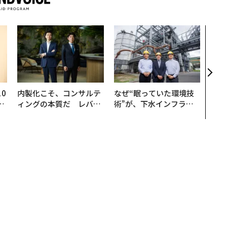
革新
─レ
Sに
R」
0
内製化こそ、コンサルテ
なぜ“眠っていた環境技
─
ィングの本質だ レバレ
術”が、下水インフラを
型
ジーズが実践する、次世
変えたのか──産総研×
代ファームの全貌
月島JFEアクアソリュー
ションの10年