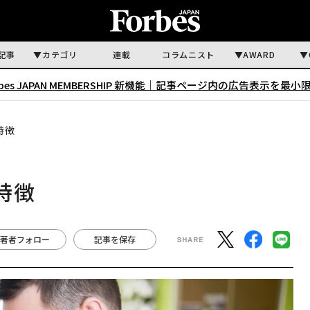
記事
カテゴリ
連載
コラムニスト
AWARD
rbes JAPAN MEMBERSHIP 新機能｜
記事ページ内の広告表示を最小
特徴
特徴
著者フォロー
記事を保存