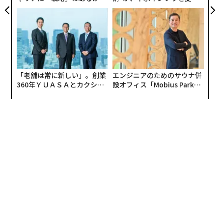
トップエグゼクティブのキャ
たのか──産総研×月島JFE
リアに触れる1日│CAREER S
アクアソリューションの10年
UMMIT 2026
「老舗は常に新しい」。創業
エンジニアのためのサウナ併
360年ＹＵＡＳＡとカクシン
設オフィス「Mobius Park」
CEO田尻望が語る、AIを超え
がオープン──タマディック
る人の価値
が健康経営を徹底する理由