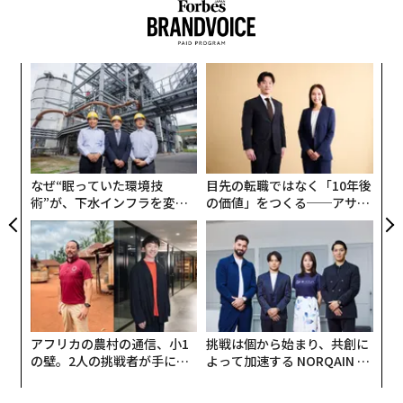
スパ
伝
のラ
る
モ
〜
金
個
ェ
なぜ“眠っていた環境技
目先の転職ではなく「10年後
術”が、下水インフラを変え
の価値」をつくる──アサイ
たのか──産総研×月島JFE
ンの長期伴走型支援とは
アクアソリューションの10年
アフリカの農村の通信、小1
挑戦は個から始まり、共創に
の壁。2人の挑戦者が手にし
よって加速する NORQAIN JA
た「次なる武器」
PAN 特別座談会