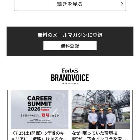
続きを見る
購入した新車を10年以上にわたって保有していた人の割
合は、中古車情報サイトのアイシーカーズ・ドットコム
（iSeeCars.com）が1981～2006年モデルを対象に行っ
た調査の結果、全モデル平均で12.9%であることが分か
無料のメールマガジンに登録
った。中でも長期保有されていた割合が最も高かったの
無料登録
は、トヨタの中型SUV「ハイランダー・ハイブリッ
ド」。初代オーナーの30％以上が、10年を超える期間に
わたって保有していた。
また、長期保有されていたモデルのトップ10は全てが日
本車で、トヨタとホンダ、スバルの3社が独占した。さ
るか
〜
らに、米国の消費者の嗜好の変化を反映し、上位10モデ
、く
金
ルのうち1モデルを除いて、全てがクロスオーバーSU
個
伝
V、またはミニバンだった。
ェ
る
モ
〈7.25(土)開催〉5年後のキ
なぜ“眠っていた環境技
ャリアに「戦略」はあるか。
術”が、下水インフラを変え