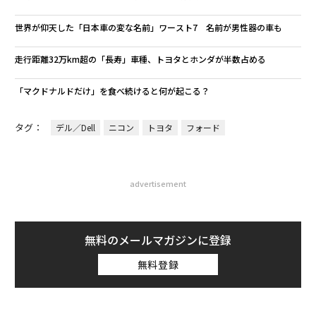
世界が仰天した「日本車の変な名前」ワースト7 名前が男性器の車も
走行距離32万km超の「長寿」車種、トヨタとホンダが半数占める
「マクドナルドだけ」を食べ続けると何が起こる？
タグ：
デル／Dell
ニコン
トヨタ
フォード
advertisement
無料のメールマガジンに登録
無料登録