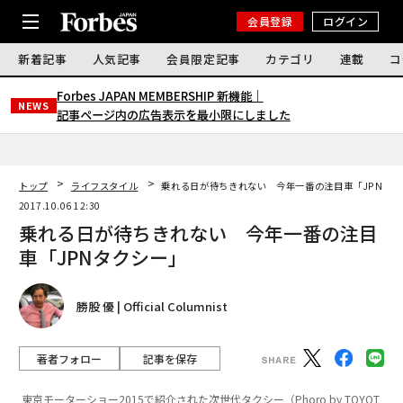
会員登録
ログイン
新着記事
人気記事
会員限定記事
カテゴリ
連載
コ
Forbes JAPAN MEMBERSHIP 新機能｜
NEWS
記事ページ内の広告表示を最小限にしました
トップ
ライフスタイル
乗れる日が待ちきれない 今年一番の注目車「JPNタク
2017.10.06 12:30
乗れる日が待ちきれない 今年一番の注目
車「JPNタクシー」
勝股 優 | Official Columnist
著者フォロー
記事を保存
東京モーターショー2015で紹介された次世代タクシー（Phoro by TOYOT