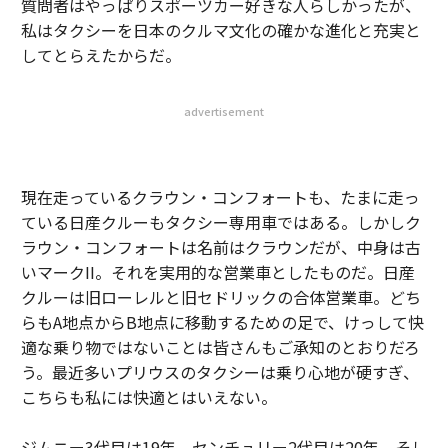
質問者はやっぱりスポーツカー好きな人らしかったが、
私はタクシーを日本のクルマ文化の確かな進化と充実と
してとらえたからだ。
advertisement
現在走っているクラウン・コンフォートも、たまに走っ
ている日産クルーもタクシー専用車ではある。しかしク
ラウン・コンフォートは名前はクラウンだが、中身は古
いマークII。それを実用的な営業車としたものだ。日産
クルーは旧ローレルと旧セドリックの合体営業車。どち
らもA地点からB地点に移動するための足で、けっして快
適な乗り物ではないことは皆さんもご承知のとおりだろ
う。最近多いプリウスのタクシーは乗り心地が硬すぎ、
こちらも私には快適とはいえない。
ジムニー3代目は19年、センチュリー2代目は20年。そし