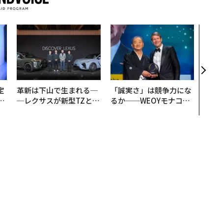
内製
ィン
ジー
代フ
定
革新は下山で生まれる─
「誠実さ」は競争力にな
T
─レクサスが新型TZとE
るか──WEOYモナコで
未
Sに込めた「DISCOVE
見た、くら寿司の経営哲
R」の哲学
学