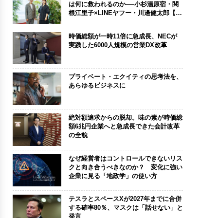
は何に救われるのか──小杉湯原宿・関
根江里子×LINEヤフー・川邊健太郎【後
編】
時価総額が一時11倍に急成長、NECが
実践した6000人規模の営業DX改革
プライベート・エクイティの思考法を、
あらゆるビジネスに
絶対額追求からの脱却。味の素が時価総
額6兆円企業へと急成長できた会計改革
の全貌
なぜ経営者はコントロールできないリス
クと向き合うべきなのか？ 変化に強い
企業に見る「地政学」の使い方
テスラとスペースXが2027年までに合併
する確率80％、マスクは「話せない」と
発言