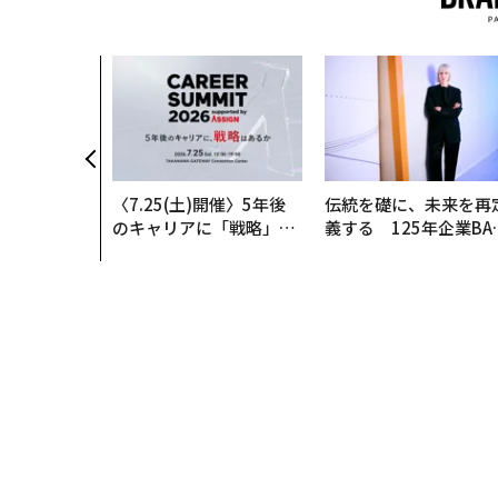
〈7.25(土)開催〉5年後
伝統を礎に、未来を再
のキャリアに「戦略」は
義する 125年企業BA
あるか。トップエグゼク
が挑むスモークレスな
ティブのキャリアに触れ
来
る1日│CAREER SUMMI
T 2026