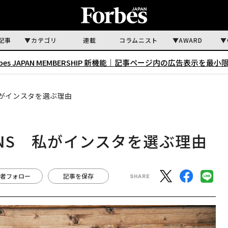
記事
カテゴリ
連載
コラムニスト
AWARD
rbes JAPAN MEMBERSHIP 新機能｜
記事ページ内の広告表示を最小
私がインスタを選ぶ理由
NS 私がインスタを選ぶ理由
者フォロー
記事を保存