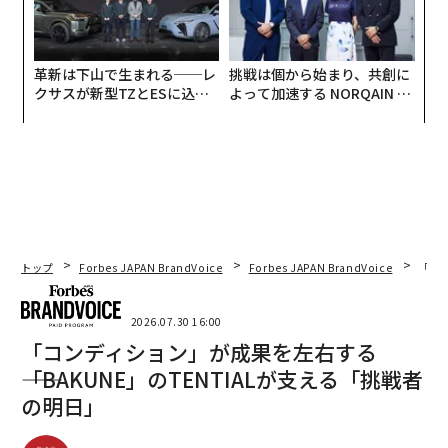
革新は下山で生まれる──レ
挑戦は個から始まり、共創に
クサスが新型TZとESに込め
よって加速する NORQAIN JA
た「DISCOVER」の哲学
PAN 特別座談会
トップ
Forbes JAPAN BrandVoice
Forbes JAPAN BrandVoice
「コン
2026.07.30 16:00
「コンディション」が成果を左右する
――「BAKUNE」のTENTIALが支える「挑戦者
の明日」