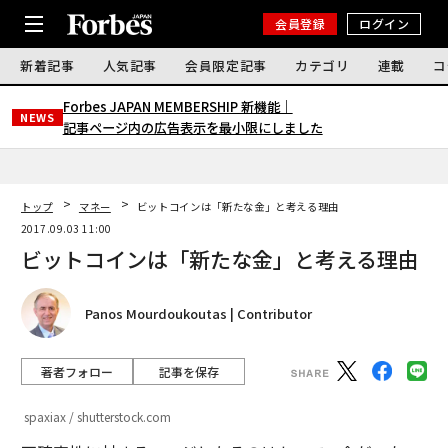
会員登録
ログイン
新着記事
人気記事
会員限定記事
カテゴリ
連載
コ
Forbes JAPAN MEMBERSHIP 新機能｜
NEWS
記事ページ内の広告表示を最小限にしました
トップ
マネー
ビットコインは「新たな金」と考える理由
2017.09.03 11:00
ビットコインは「新たな金」と考える理由
Panos Mourdoukoutas | Contributor
著者フォロー
記事を保存
spaxiax / shutterstock.com