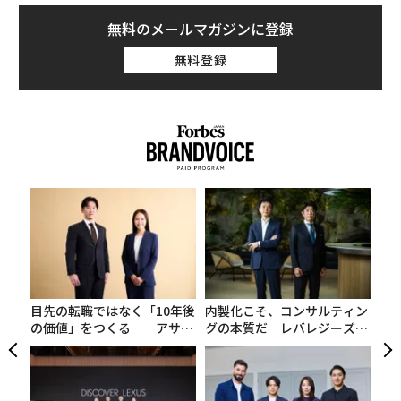
無料のメールマガジンに登録
無料登録
キ
ア
か。
の
キャ
た
義す
〜
R S
むス
織
う
T
目先の転職ではなく「10年後
内製化こそ、コンサルティン
の価値」をつくる──アサイ
グの本質だ レバレジーズが
ンの長期伴走型支援とは
実践する、次世代ファームの
全貌