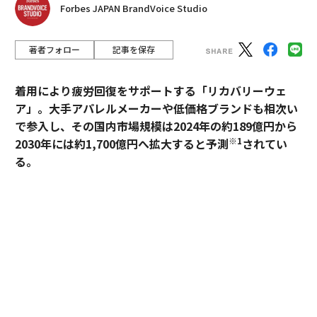
Forbes JAPAN BrandVoice Studio
著者フォロー
記事を保存
着用により疲労回復をサポートする「リカバリーウェ
ア」。大手アパレルメーカーや低価格ブランドも相次い
で参入し、その国内市場規模は2024年の約189億円から
※1
2030年には約1,700億円へ拡大すると予測
されてい
る。
過熱するマーケットにおいて、価格競争とは一線を画す
ブランドとして独自のポジションを築いているのが、TE
NTIALの「BAKUNE」だ。「挑戦する人のコンディショ
ンに向き合い、ポテンシャルを引き出す」——。この一
貫した思想はどこから生まれ、いかにして製品に落とし
込まれているのか。同社の哲学と、それを支える研究開
発の最前線を追った。