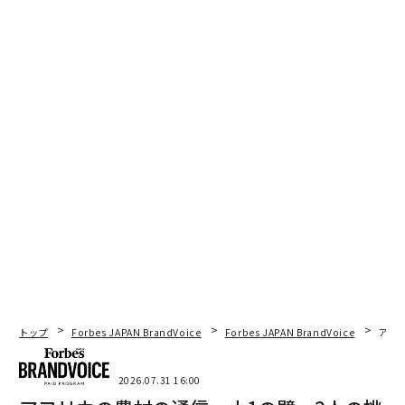
トップ
Forbes JAPAN BrandVoice
Forbes JAPAN BrandVoice
アフ
2026.07.31 16:00