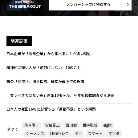
メンバーシップに登録する
関連記事
日本企業が「欧州企業」から学べることが多い理由
精神的に強い人が「絶対にしない」10のこと
国の「悲惨さ」測る指標、日本が最下位の理由
「買うべきではない車」新型10モデル、今年も複数調査から決定
日本人の死因16％に影響する「運動不足」という問題
落合陽一
安倍晋三
西川徹
世耕弘成
eight
タグ：
シーメンス
LEGO/レゴ
タゾ
スマート
マツダ