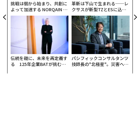
挑戦は個から始まり、共創に
革新は下山で生まれる──レ
よって加速する NORQAIN JA
クサスが新型TZとESに込め
PAN 特別座談会
た「DISCOVER」の哲学
伝統を礎に、未来を再定義す
パシフィックコンサルタンツ
る 125年企業BATが挑むス
技師長の"北極星"。災害への
モークレスな未来
無力感を乗り越え見つけた、
防災一筋20年の答え