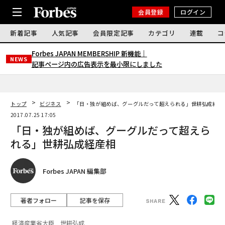
会員登録
ログイン
新着記事
人気記事
会員限定記事
カテゴリ
連載
コ
Forbes JAPAN MEMBERSHIP 新機能｜
NEWS
記事ページ内の広告表示を最小限にしました
トップ
ビジネス
「日・独が組めば、グーグルだって超えられる」世耕弘成経産
2017.07.25 17:05
「日・独が組めば、グーグルだって超えら
れる」世耕弘成経産相
Forbes JAPAN 編集部
著者フォロー
記事を保存
経済産業省大臣 世耕弘成