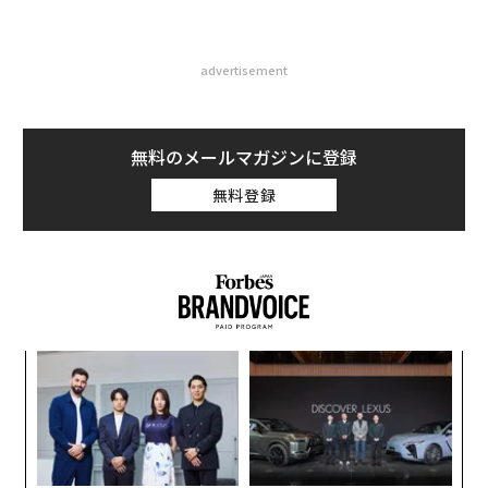
advertisement
無料のメールマガジンに登録
無料登録
ナ併
〜
k」
織
ック
う
な
由
T
術
た
ア