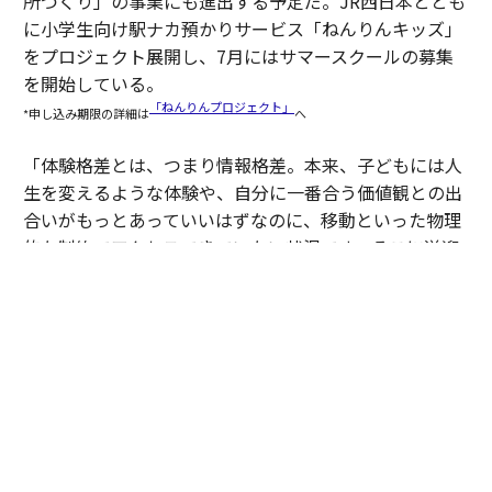
所づくり」の事業にも進出する予定だ。JR西日本ととも
に小学生向け駅ナカ預かりサービス「ねんりんキッズ」
をプロジェクト展開し、7月にはサマースクールの募集
を開始している。
「ねんりんプロジェクト」
*申し込み期限の詳細は
へ
「体験格差とは、つまり情報格差。本来、子どもには人
生を変えるような体験や、自分に一番合う価値観との出
合いがもっとあっていいはずなのに、移動といった物理
的な制約でアクセスできていない状況です。そこに送迎
サービスでアプローチしながら、さらに僕たち自身も新
たな体験機会を提供していくことが今の目標です」（豊
田）
２人を支えた伴走と、これから
2人がプログラムで得たものは同じではない。それでも
共通していたのは、伴走を通じて事業を見つめ直し、次
の成長につながる基盤を整えたことだった。その変化