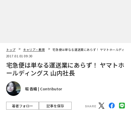
2017.01.01 09:30
宅急便は単なる運送業にあらず！ ヤマトホ
ールディングス 山内社長
堀 香織 | Contributor
著者フォロー
記事を保存
ヤマトホールディングス 代表取締役社長 山内雅喜（写真＝佐藤裕信）
「クロネコヤマトの宅急便」が誕生して、今年で40周
年。今秋発表された日経リサーチによる2016年版企業ブ
ランド調査で、ヤマトHD傘下のヤマト運輸は初の首位を
獲得した。
advertisement
過去の首位は日本マイクロソフト、グーグル、ソニー、