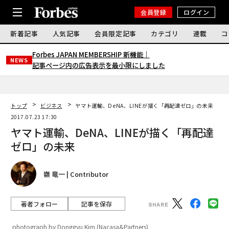
会員登録
ログイン
新着記事
人気記事
会員限定記事
カテゴリ
連載
コ
Forbes JAPAN MEMBERSHIP 新機能｜
NEWS
記事ページ内の広告表示を最小限にしました
トップ
ビジネス
ヤマト運輸、DeNA、LINEが描く「再配達ゼロ」の未来
2017.07.23 17:30
ヤマト運輸、DeNA、LINEが描く「再配達
ゼロ」の未来
嶺 竜一 | Contributor
著者フォロー
記事を保存
photograph by Donggyu Kim (Nacasa&Partners)