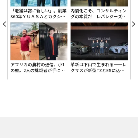
「老舗は常に新しい」。創業
内製化こそ、コンサルティン
360年ＹＵＡＳＡとカクシン
グの本質だ レバレジーズが
CEO田尻望が語る、AIを超え
実践する、次世代ファームの
る人の価値
全貌
アフリカの農村の通信、小1
革新は下山で生まれる──レ
の壁。2人の挑戦者が手にし
クサスが新型TZとESに込め
た「次なる武器」
た「DISCOVER」の哲学
トップ
キャリア・教育
宅急便は単なる運送業にあらず！ ヤマトホールディング