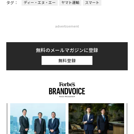
タグ：
ディー・エヌ・エー
ヤマト運輸
スマート
advertisement
無料のメールマガジンに登録
無料登録
「
─
ら
“
オ
ジ