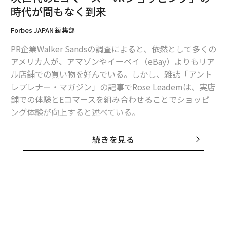
2026年9月号発売中
時代が間もなく到来
Forbes JAPAN 編集部
最新号の購入はこちらから
PR企業Walker Sandsの調査によると、依然として多くの
アメリカ人が、アマゾンやイーベイ（eBay）よりもリア
メンバーシップに登録する
ル店舗での買い物を好んでいる。しかし、雑誌「アント
レプレナー・マガジン」の記事でRose Leademは、実店
舗での体験とEコマースを組み合わせることでショッピ
ング体験が向上すると述べている。
関連記事
実店舗では人々は五感を駆使し、商品を品定めできる点
続きを見る
次世代のEコマース「VRショッピング」の時代が間もなく到来
が魅力だ。VRを活用しリアル店舗の体験が自宅で出来る
ようになったらどうだろうか。VR革命はゲームの世界で
五感全てを刺激する「VRポルノ」の未来と人類の欲望
始まったが、Eコマースにも急速に進出しつつある。アマ
ゾンやイーベイ、Shopifyなどの大手が次々とVRの導入
無料のメールマガジンに登録
世界最速で進化の中国AR市場 バイドゥの10億人プロジェクトが始動
を始めている。
無料登録
麻薬より危険「食べるのをやめられなくなる食品」リスト
2016年4月、ShopifyはVRコマースに関するビジョンを