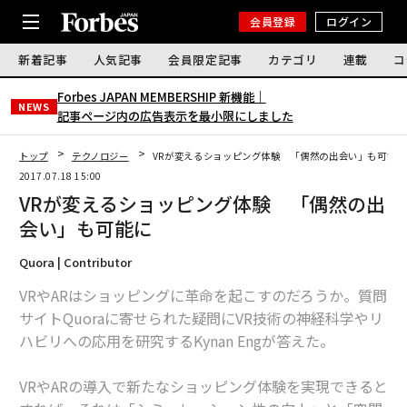
会員登録
ログイン
新着記事
人気記事
会員限定記事
カテゴリ
連載
コ
Forbes JAPAN MEMBERSHIP 新機能｜
NEWS
記事ページ内の広告表示を最小限にしました
トップ
テクノロジー
VRが変えるショッピング体験 「偶然の出会い」も可能に
2017.07.18 15:00
VRが変えるショッピング体験 「偶然の出
会い」も可能に
Quora | Contributor
VRやARはショッピングに革命を起こすのだろうか。質問
サイトQuoraに寄せられた疑問にVR技術の神経科学やリ
ハビリへの応用を研究するKynan Engが答えた。
VRやARの導入で新たなショッピング体験を実現できると