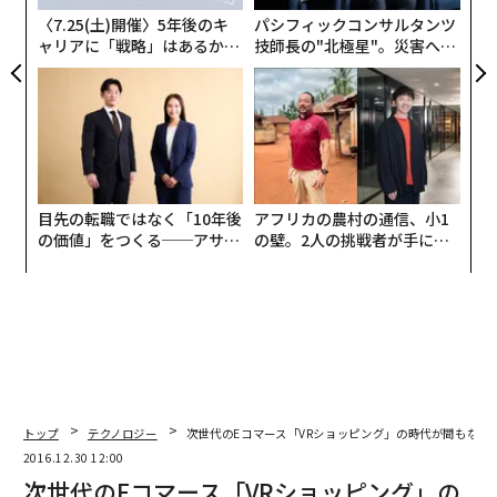
ア
〈7.25(土)開催〉5年後のキ
パシフィックコンサルタンツ
ャリアに「戦略」はあるか。
技師長の"北極星"。災害への
トップエグゼクティブのキャ
無力感を乗り越え見つけた、
リアに触れる1日│CAREER S
防災一筋20年の答え
UMMIT 2026
目先の転職ではなく「10年後
アフリカの農村の通信、小1
の価値」をつくる──アサイ
の壁。2人の挑戦者が手にし
ンの長期伴走型支援とは
た「次なる武器」
編集＝上田裕資
トップ
テクノロジー
次世代のEコマース「VRショッピング」の時代が間もなく
2016.12.30 12:00
次世代のEコマース「VRショッピング」の