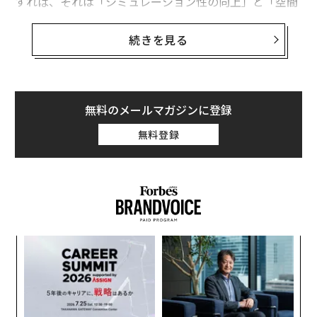
すれば、それは「シミュレーション性の向上」と「空間
を含めたショッピング体験」が可能になるためだ。
続きを見る
「シミュレーション性の向上」により、商品の特性を理
解しやすくなる。例えば、家や車を没入型のビューで体
感したり、ビーチやホテルをVRで訪問し旅先を決める際
にも有効だ。また、家具の配置をVR空間でシミュレーシ
無料のメールマガジンに登録
ョンすることも可能だ。
無料登録
“
オ
ジ
な
術
た