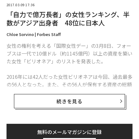
2017.03.09 17:36
「自力で億万長者」の女性ランキング、半
数がアジア出身者 48位に日本人
Chloe Sorvino | Forbes Staff
女性の権利を考える「国際女性デー」の3月8日、フォー
ブスは一代で10億ドル（約1145億円）以上の資産を築い
た女性「ビリオネア」のリストを発表した。
2016年には42人だった女性ビリオネアは今回、過去最多
の56人となった。また、その56人が保有する資産の総額
は1291億ドル（約14兆7700億円）となり、初めて1000
億ドルを超えた。
続きを見る
一代でビリオネアとなった女性たちの保有資産の総額
は、過去5年間で50%増加。女性富豪全体が保有する資
産総額の16%を占めている。一方、女性ビリオネアのう
無料のメールマガジンに登録
ち一代で財を成した人の割合は、昨年は21％だったもの