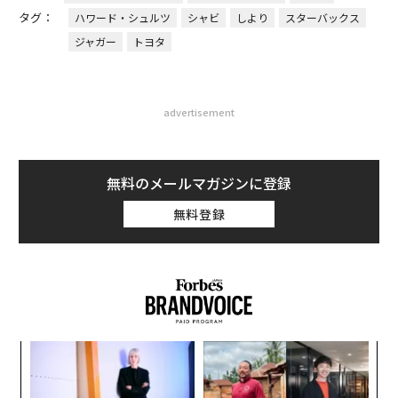
タグ：
ハワード・シュルツ
シャビ
しより
スターバックス
ジャガー
トヨタ
advertisement
無料のメールマガジンに登録
無料登録
キ
目
か。
の
キャ
ン