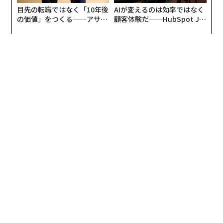
目先の転職ではなく「10年後
AIが変えるのは効率ではなく
の価値」をつくる──アサイ
顧客体験だ──HubSpot Ja
ンの長期伴走型支援とは
panが語る「Grow Better」
な組織のつくり方
編集 = 木内涼子
2026年9月号発売中
最新号の購入はこちらから