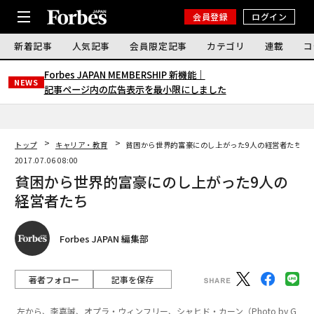
会員登録
ログイン
新着記事
人気記事
会員限定記事
カテゴリ
連載
コ
Forbes JAPAN MEMBERSHIP 新機能｜
NEWS
記事ページ内の広告表示を最小限にしました
トップ
キャリア・教育
貧困から世界的富豪にのし上がった9人の経営者たち
2017.07.06 08:00
貧困から世界的富豪にのし上がった9人の
経営者たち
Forbes JAPAN 編集部
著者フォロー
記事を保存
左から、李嘉誠、オプラ・ウィンフリー、シャヒド・カーン（Photo by G