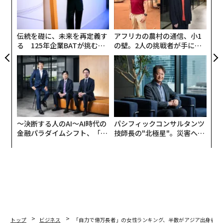
挑
R S
よっ
PA
伝統を礎に、未来を再定義す
アフリカの農村の通信、小1
る 125年企業BATが挑むス
の壁。2人の挑戦者が手にし
モークレスな未来
た「次なる武器」
〜決断する人のAI〜AI時代の
パシフィックコンサルタンツ
金融パラダイムシフト、「超
技師長の"北極星"。災害への
個別化」の核心 【MUFG×ウ
無力感を乗り越え見つけた、
ェルスナビ×PwC】
防災一筋20年の答え
トップ
ビジネス
「自力で億万長者」の女性ランキング、半数がアジア出身者 