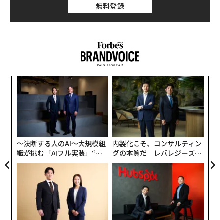
無料登録
の、今年は25％に増えた。これは、2009年の2倍以上の
割合となる。
キ
「
か。
─
キャ
ら
伝
R S
る
モ
〜決断する人のAI〜大規模組
内製化こそ、コンサルティン
織が挑む「AIフル実装」“使
グの本質だ レバレジーズが
う”企業から“動く”企業へ【N
実践する、次世代ファームの
TTドコモビジネス×PwC】
全貌