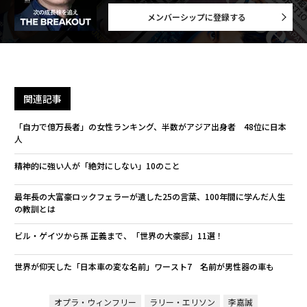
メンバーシップに登録する
関連記事
「自力で億万長者」の女性ランキング、半数がアジア出身者 48位に日本
人
精神的に強い人が「絶対にしない」10のこと
最年長の大富豪ロックフェラーが遺した25の言葉、100年間に学んだ人生
の教訓とは
ビル・ゲイツから孫 正義まで、「世界の大豪邸」11選！
世界が仰天した「日本車の変な名前」ワースト7 名前が男性器の車も
オプラ・ウィンフリー
ラリー・エリソン
李嘉誠