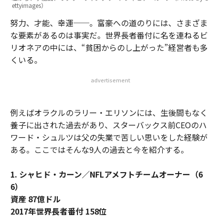
ettyimages）
努力、才能、幸運──。富豪への道のりには、さまざま
な要素があるのは事実だ。世界長者番付に名を連ねるビ
リオネアの中には、“貧困からのし上がった”経営者も多
くいる。
advertisement
例えばオラクルのラリー・エリソンには、生後間もなく
養子に出された過去があり、スターバックス前CEOのハ
ワード・シュルツは父の失業で苦しい思いをした経験が
ある。ここではそんな9人の過去と今を紹介する。
1. シャヒド・カーン／NFLアメフトチームオーナー（6
6）
資産 87億ドル
2017年世界長者番付 158位