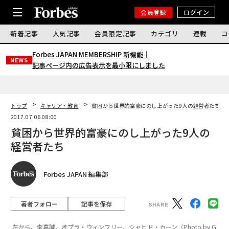
会員登録
ログイン
新着記事
人気記事
会員限定記事
カテゴリ
連載
コ
Forbes JAPAN MEMBERSHIP 新機能｜
NEWS
記事ページ内の広告表示を最小限にしました
トップ
キャリア・教育
貧困から世界的富豪にのし上がった9人の経営者たち
2017.07.06 08:00
貧困から世界的富豪にのし上がった9人の
経営者たち
Forbes JAPAN 編集部
著者フォロー
記事を保存
左から、李嘉誠、オプラ・ウィンフリー、シャヒド・カーン（Photo by G