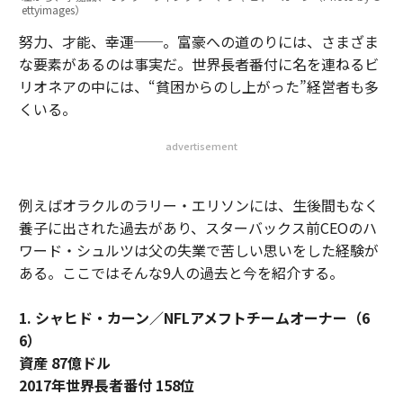
ettyimages）
努力、才能、幸運──。富豪への道のりには、さまざま
な要素があるのは事実だ。世界長者番付に名を連ねるビ
リオネアの中には、“貧困からのし上がった”経営者も多
くいる。
advertisement
例えばオラクルのラリー・エリソンには、生後間もなく
養子に出された過去があり、スターバックス前CEOのハ
ワード・シュルツは父の失業で苦しい思いをした経験が
ある。ここではそんな9人の過去と今を紹介する。
1. シャヒド・カーン／NFLアメフトチームオーナー（6
6）
資産 87億ドル
2017年世界長者番付 158位