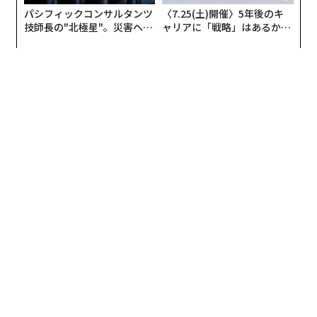
パシフィックコンサルタンツ
〈7.25(土)開催〉5年後のキ
関連記事
技師長の"北極星"。災害への
ャリアに「戦略」はあるか。
無力感を乗り越え見つけた、
トップエグゼクティブのキャ
「アジアの富豪一族資産ランキング」発表、日本は二家族がトップ50入り
防災一筋20年の答え
リアに触れる1日│CAREER S
UMMIT 2026
精神的に強い人が「絶対にしない」10のこと
アジアで最も成功した女性起業家、テンプスタッフ篠原欣子の人生
不平等感じる女性の割合、日本はワースト2位 世界24か国調査
麻薬より危険「食べるのをやめられなくなる食品」リスト
ビリオネア/億万長者
オプラ・ウィンフリー
シェリル・サンドバーグ
メグ・ホイットマン
篠原欣子
タグ：
レビ
テンプスタッフ
ヒューレット・パッカード
リドル