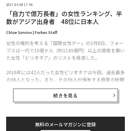
2017.03.09 17:36
「自力で億万長者」の女性ランキング、半
数がアジア出身者 48位に日本人
Chloe Sorvino | Forbes Staff
女性の権利を考える「国際女性デー」の3月8日、フォー
ブスは一代で10億ドル（約1145億円）以上の資産を築い
た女性「ビリオネア」のリストを発表した。
2016年には42人だった女性ビリオネアは今回、過去最多
の56人となった。また、その56人が保有する資産の総額
は1291億ドル（約14兆7700億円）となり、初めて1000
億ドルを超えた。
続きを見る
一代でビリオネアとなった女性たちの保有資産の総額
は、過去5年間で50%増加。女性富豪全体が保有する資
産総額の16%を占めている。一方、女性ビリオネアのう
無料のメールマガジンに登録
ち一代で財を成した人の割合は、昨年は21％だったもの