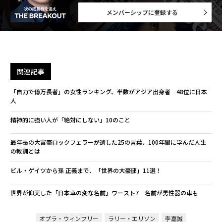
メンバーシップに登録する
関連記事
「自力で億万長者」の女性ランキング、半数がアジア出身者 48位に日本
人
精神的に強い人が「絶対にしない」10のこと
最年長の大富豪ロックフェラーが遺した25の言葉、100年間に学んだ人生
の教訓とは
ビル・ゲイツから孫 正義まで、「世界の大豪邸」11選！
世界が仰天した「日本車の変な名前」ワースト7 名前が男性器の車も
オプラ・ウィンフリー
ラリー・エリソン
李嘉誠