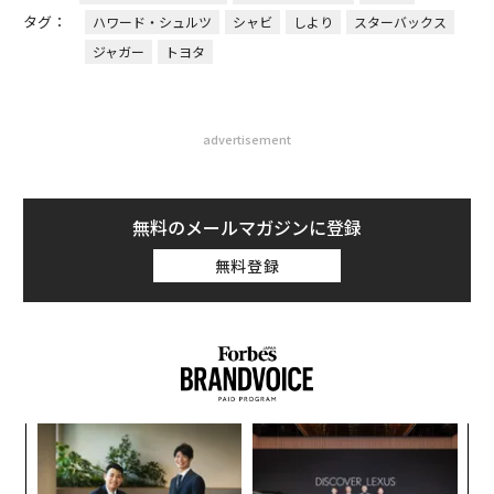
タグ：
ハワード・シュルツ
シャビ
しより
スターバックス
ジャガー
トヨタ
advertisement
無料のメールマガジンに登録
無料登録
〜
織
う