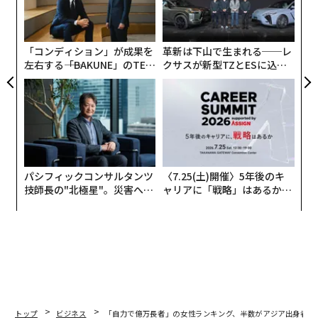
“
T
シ
グ
「コンディション」が成果を
革新は下山で生まれる──レ
左右する――「BAKUNE」のTEN
クサスが新型TZとESに込め
TIALが支える「挑戦者の明
た「DISCOVER」の哲学
日」
パシフィックコンサルタンツ
〈7.25(土)開催〉5年後のキ
技師長の"北極星"。災害への
ャリアに「戦略」はあるか。
無力感を乗り越え見つけた、
トップエグゼクティブのキャ
防災一筋20年の答え
リアに触れる1日│CAREER S
UMMIT 2026
トップ
ビジネス
「自力で億万長者」の女性ランキング、半数がアジア出身者 