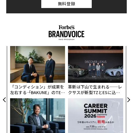
無料登録
の、今年は25％に増えた。これは、2009年の2倍以上の
割合となる。
編集 = 木内涼子
〜
織
う
“
2026年9月号発売中
T
シ
グ
最新号の購入はこちらから
「コンディション」が成果を
革新は下山で生まれる──レ
左右する――「BAKUNE」のTEN
クサスが新型TZとESに込め
TIALが支える「挑戦者の明
た「DISCOVER」の哲学
日」
メンバーシップに登録する