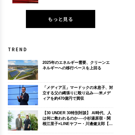
もっと見る
TREND
2025年のエネルギー需要、クリーンエ
ネルギーへの移行ペースを上回る
「メディア王」マードックの末息子、対
立する父の縄張りに殴り込み──米メデ
ィアを約470億円で買収
【30 UNDER 30特別対談】 AI時代、人
は何に救われるのか──小杉湯原宿・関
根江里子×LINEヤフー・川邊健太郎【後
編】