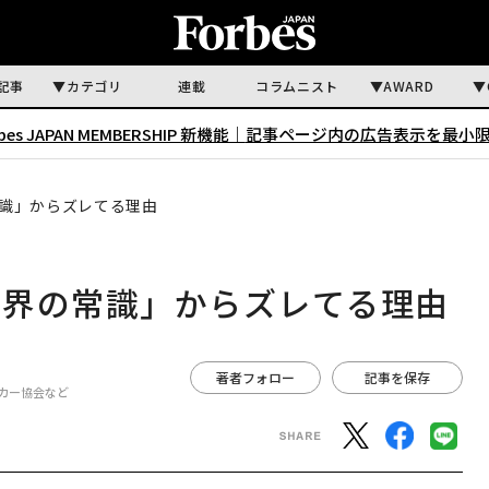
記事
カテゴリ
連載
コラムニスト
AWARD
rbes JAPAN MEMBERSHIP 新機能｜
記事ページ内の広告表示を最小
識」からズレてる理由
世界の常識」からズレてる理由
著者フォロー
記事を保存
ッカー協会など