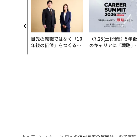
目先の転職ではなく「10
〈7.25(土)開催〉5年後
年後の価値」をつくる─
のキャリアに「戦略」
─アサインの長期伴走型
あるか。トップエグゼ
支援とは
ティブのキャリアに触
る1日│CAREER SUMM
T 2026
トップ
マネー
日本の低成長率の原因は、少子高齢