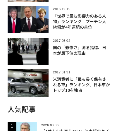
2016.12.15
「世界で最も影響力のある人
物」ランキング プーチン大
統領が4年連続の首位
2017.05.02
国の「悲惨さ」測る指標、日
本が最下位の理由
2017.01.31
米消費者に「最も長く保有さ
れる車」ランキング、日本車が
トップ10を独占
人気記事
2026.08.06
「1サトシも売らない」と主張のセイ