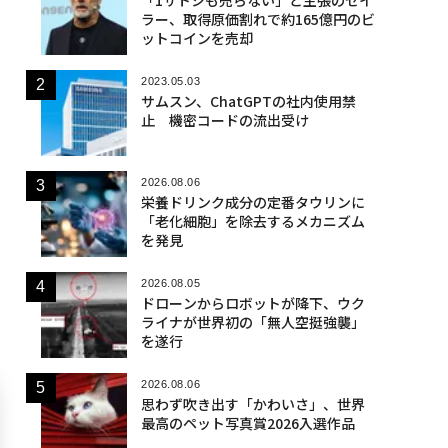
ラー、取得原価割れで約165億円のビ
ットコインを売却
2023.05.03
サムスン、ChatGPTの社内使用禁
止 機密コードの流出受け
2026.08.06
栄養ドリンク成分の定番タウリンに
「老化細胞」を除去するメカニズム
を発見
2026.08.05
ドローンからロボットが降下、ウク
ライナが世界初の「無人空挺強襲」
を遂行
2026.08.06
思わず吹き出す「かわいさ」、世界
最高のペット写真賞2026入選作品