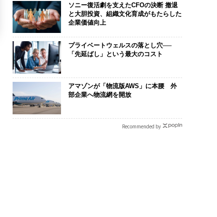
ソニー復活劇を支えたCFOの決断 撤退
と大胆投資、組織文化育成がもたらした
企業価値向上
プライベートウェルスの落とし穴──
「先延ばし」という最大のコスト
アマゾンが「物流版AWS」に本腰 外
部企業へ物流網を開放
Recommended by