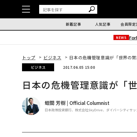
新着記事
人気記事
会員限定
Fo
NEWS
トップ
ビジネス
日本の危機管理意識が「世界の常
ビジネス
2017.06.05 15:00
日本の危機管理意識が「
蛭間 芳樹 | Official Columnist
日本政策投資銀行、株式会社SkyDrive、ダイバーシティサ