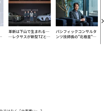
アフ
小1
手に
革新は下山で生まれる─
パシフィックコンサルタ
は
─レクサスが新型TZとE
ンツ技師長の"北極星"。
ク
Sに込めた「DISCOVE
災害への無力感を乗り越
れ
R」の哲学
え見つけた、防災一筋20
I
年の答え
化ではなく「仕事嫌い」？