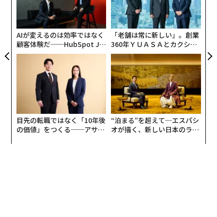
革
リア
ク
UM
た「
AIが変えるのは効率ではなく
「老舗は常に新しい」。創業
顧客体験だ──HubSpot Ja
360年ＹＵＡＳＡとカクシン
panが語る「Grow Better」
CEO田尻望が語る、AIを超え
な組織のつくり方
る人の価値
目先の転職ではなく「10年後
“泊まる”を超えて─エスパシ
の価値」をつくる──アサイ
オが描く、新しい日本のラグ
ンの長期伴走型支援とは
ジュアリー（中編）