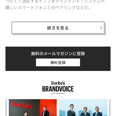
づらくて混乱するインフォテインメント・システムや、
難しいスマートフォンとのペアリングなどだ。
最も平凡で人気のない車でも、10～20年前のモデルに比
べれば、パフォーマンスは向上し、寿命は延び、数多く
続きを見る
の機能を搭載するようになっている。
ただし、それでも新たに車を買おうとする人にお勧めで
きないと思えるものはある。そこで筆者は同僚たちとと
無料のメールマガジンに登録
もに1週間をかけて2017年モデルの乗用車、クロスオー
無料登録
バー、トラックの新車の試験運転を行い、データを収
集。
るか
〈7
、く
ャ
ト