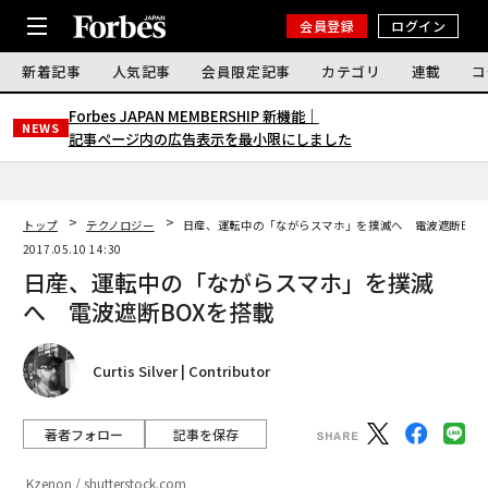
会員登録
ログイン
新着記事
人気記事
会員限定記事
カテゴリ
連載
コ
Forbes JAPAN MEMBERSHIP 新機能｜
NEWS
記事ページ内の広告表示を最小限にしました
トップ
テクノロジー
日産、運転中の「ながらスマホ」を撲滅へ 電波遮断BOX
2017.05.10 14:30
日産、運転中の「ながらスマホ」を撲滅
へ 電波遮断BOXを搭載
Curtis Silver | Contributor
著者フォロー
記事を保存
Kzenon / shutterstock.com