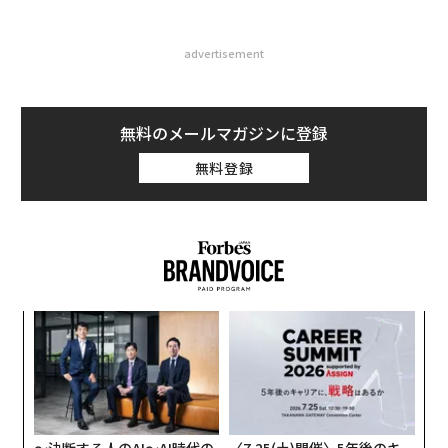
advertisement
無料のメールマガジンに登録
無料登録
義す
「
むス
─
ら
「
左右
T
日
〜決断する人のAI〜AI時代の
〈7.25(土)開催〉5年後のキ