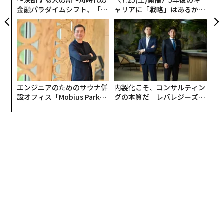
金融パラダイムシフト、「超
ャリアに「戦略」はあるか。
個別化」の核心 【MUFG×ウ
トップエグゼクティブのキャ
ェルスナビ×PwC】
リアに触れる1日│CAREER S
UMMIT 2026
エンジニアのためのサウナ併
内製化こそ、コンサルティン
設オフィス「Mobius Park」
グの本質だ レバレジーズが
がオープン──タマディック
実践する、次世代ファームの
が健康経営を徹底する理由
全貌