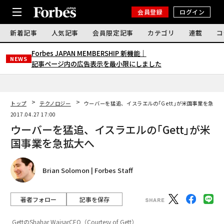
会員登録
ログイン
新着記事
人気記事
会員限定記事
カテゴリ
連載
コ
Forbes JAPAN MEMBERSHIP 新機能｜
NEWS
記事ページ内の広告表示を最小限にしました
トップ
テクノロジー
ウーバーを猛追、イスラエルの｢Gett｣が米国事業を急拡
2017.04.27 17:00
ウーバーを猛追、イスラエルの｢Gett｣が米
国事業を急拡大へ
Brian Solomon | Forbes Staff
著者フォロー
記事を保存
GettのShahar WaisarCEO（Courtesy of Gett）