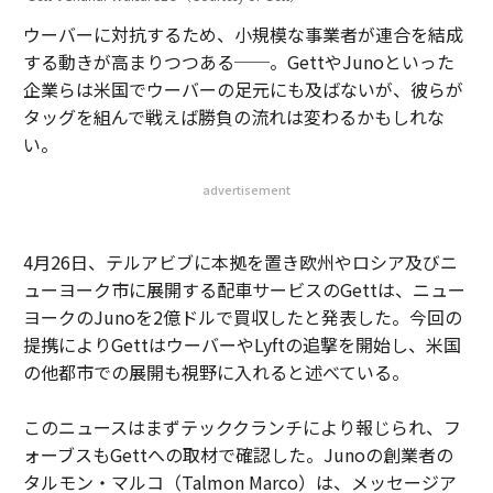
ウーバーに対抗するため、小規模な事業者が連合を結成
する動きが高まりつつある──。GettやJunoといった
企業らは米国でウーバーの足元にも及ばないが、彼らが
タッグを組んで戦えば勝負の流れは変わるかもしれな
い。
advertisement
4月26日、テルアビブに本拠を置き欧州やロシア及びニ
ューヨーク市に展開する配車サービスのGettは、ニュー
ヨークのJunoを2億ドルで買収したと発表した。今回の
提携によりGettはウーバーやLyftの追撃を開始し、米国
の他都市での展開も視野に入れると述べている。
このニュースはまずテッククランチにより報じられ、フ
ォーブスもGettへの取材で確認した。Junoの創業者の
タルモン・マルコ（Talmon Marco）は、メッセージア