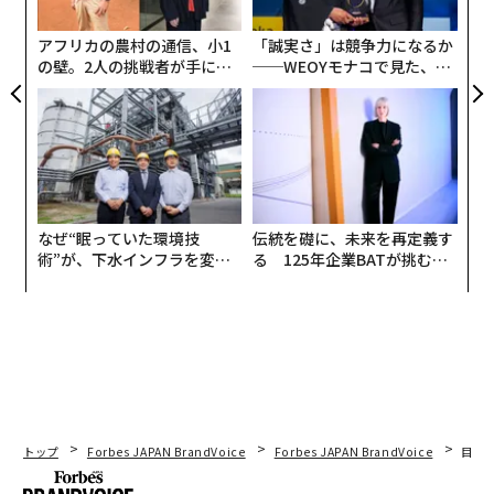
た、
ト
リア
アフリカの農村の通信、小1
「誠実さ」は競争力になるか
UM
の壁。2人の挑戦者が手にし
──WEOYモナコで見た、く
た「次なる武器」
ら寿司の経営哲学
なぜ“眠っていた環境技
伝統を礎に、未来を再定義す
術”が、下水インフラを変え
る 125年企業BATが挑むス
たのか──産総研×月島JFE
モークレスな未来
アクアソリューションの10年
トップ
Forbes JAPAN BrandVoice
Forbes JAPAN BrandVoice
目先