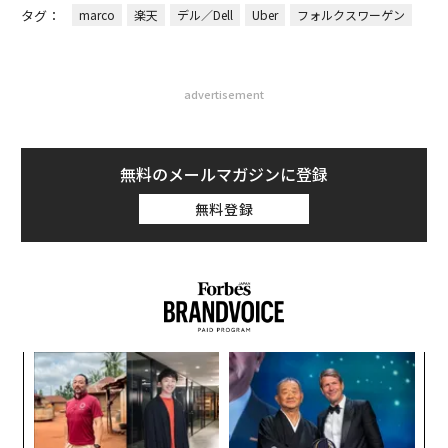
タグ：
marco
楽天
デル／Dell
Uber
フォルクスワーゲン
advertisement
無料のメールマガジンに登録
無料登録
果を
目
EN
の
明
ン
ンツ
〈7
への
ャ