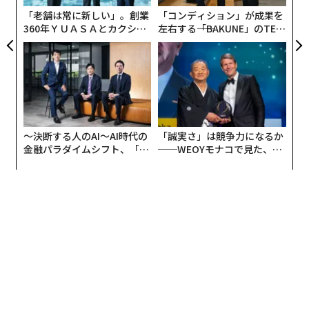
リア
「老舗は常に新しい」。創業
「コンディション」が成果を
UM
360年ＹＵＡＳＡとカクシン
左右する――「BAKUNE」のTEN
CEO田尻望が語る、AIを超え
TIALが支える「挑戦者の明
る人の価値
日」
〜決断する人のAI〜AI時代の
「誠実さ」は競争力になるか
金融パラダイムシフト、「超
──WEOYモナコで見た、く
個別化」の核心 【MUFG×ウ
ら寿司の経営哲学
ェルスナビ×PwC】