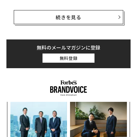
4月26日、テルアビブに本拠を置き欧州やロシア及びニ
ューヨーク市に展開する配車サービスのGettは、ニュー
続きを見る
ヨークのJunoを2億ドルで買収したと発表した。今回の
提携によりGettはウーバーやLyftの追撃を開始し、米国
の他都市での展開も視野に入れると述べている。
無料のメールマガジンに登録
このニュースはまずテッククランチにより報じられ、フ
無料登録
ォーブスもGettへの取材で確認した。Junoの創業者の
タルモン・マルコ（Talmon Marco）は、メッセージア
プリ｢バイバー(Viber)｣の元CEO。2014年にバイバーを楽
天に9億ドル（約1026億円）で売却した人物としても知
られる。同社は昨年夏にニューヨークで始動し、ウーバ
ーのドライバーらを、より高額なコミッション料で引き
小1
パ
抜いてスタートしていた。
にし
技
無
〈7
防
ャ
ト