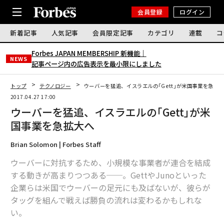
会員登録
ログイン
新着記事
人気記事
会員限定記事
カテゴリ
連載
コ
Forbes JAPAN MEMBERSHIP 新機能｜
NEWS
記事ページ内の広告表示を最小限にしました
トップ
テクノロジー
ウーバーを猛追、イスラエルの｢Gett｣が米国事業を急拡
2017.04.27 17:00
ウーバーを猛追、イスラエルの｢Gett｣が米
国事業を急拡大へ
Brian Solomon | Forbes Staff
ウーバーに対抗するため、小規模な事業者が連合を結成
する動きが高まりつつある──。GettやJunoといった
企業らは米国でウーバーの足元にも及ばないが、彼らが
タッグを組んで戦えば勝負の流れは変わるかもしれな
い。