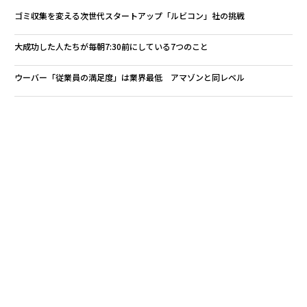
ゴミ収集を変える次世代スタートアップ「ルビコン」社の挑戦
大成功した人たちが毎朝7:30前にしている7つのこと
ウーバー「従業員の満足度」は業界最低 アマゾンと同レベル
性器凍結で性生活向上？ 驚きの新サービス「ラブ・ミスト」とは
日本長者番付2017、孫正義が首位奪回 1年で資産6千億円増やす
タグ：
アプリ
デル／Dell
Uber
advertisement
無料のメールマガジンに登録