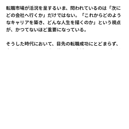
転職市場が活況を呈するいま、問われているのは「次に
どの会社へ行くか」だけではない。「これからどのよう
なキャリアを築き、どんな人生を描くのか」という視点
が、かつてないほど重要になっている。
そうした時代において、目先の転職成功にとどまらず、
中長期のキャリア形成に伴走する支援を掲げるのがアサ
インだ。
その支援を体現するのが、卓越した実績と高い専門性を
備えたごく限られた人材にのみ与えられる役割「アソシ
エイトプリンシパル」である。今回は、その役割を担う
松井孝太郎と多田有花に、キャリアに寄り添い続ける覚
悟と支援哲学を聞いた。
全社の支援品質向上を牽引する「アソシエイト
プリンシパル」