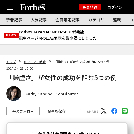
会員登録
ログイン
新着記事
人気記事
会員限定記事
カテゴリ
連載
コ
Forbes JAPAN MEMBERSHIP 新機能｜
NEWS
記事ページ内の広告表示を最小限にしました
トップ
キャリア・教育
「謙虚さ」が女性の成功を阻む5つの例
2017.04.28 10:00
「謙虚さ」が女性の成功を阻む5つの例
Kathy Caprino | Contributor
著者フォロー
記事を保存