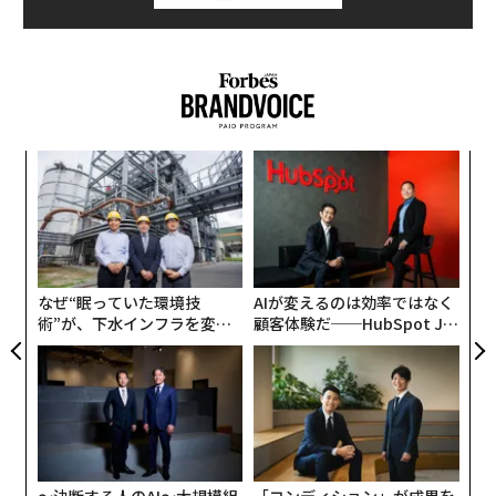
ィン
「
ズが
─
ムの
ら
義す
ア
むス
の
た
なぜ“眠っていた環境技
AIが変えるのは効率ではなく
術”が、下水インフラを変え
顧客体験だ──HubSpot Ja
たのか──産総研×月島JFE
panが語る「Grow Better」
アクアソリューションの10年
な組織のつくり方