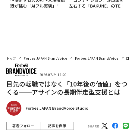
〜決断する人のAI〜大規模組
「コンディション」が成果を
織が挑む「AIフル実装」“使
左右する――「BAKUNE」のTEN
う”企業から“動く”企業へ【N
TIALが支える「挑戦者の明
TTドコモビジネス×PwC】
日」
トップ
Forbes JAPAN BrandVoice
Forbes JAPAN BrandVoice
目先
2026.07.24 11:00
目先の転職ではなく「10年後の価値」をつ
くる──アサインの長期伴走型支援とは
Forbes JAPAN BrandVoice Studio
著者フォロー
記事を保存