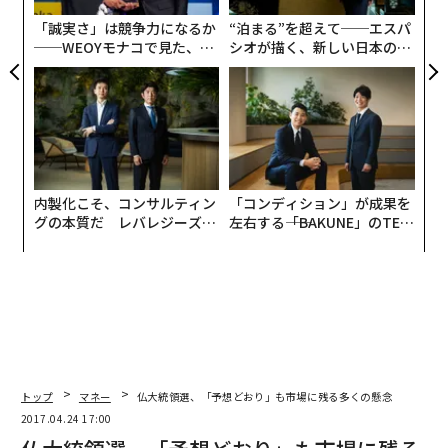
な
「誠実さ」は競争力になるか
“泊まる”を超えて──エスパ
──WEOYモナコで見た、く
シオが描く、新しい日本のラ
ら寿司の経営哲学
グジュアリー（前編）
内製化こそ、コンサルティン
「コンディション」が成果を
グの本質だ レバレジーズが
左右する――「BAKUNE」のTEN
実践する、次世代ファームの
TIALが支える「挑戦者の明
全貌
日」
トップ
マネー
仏大統領選、「予想どおり」も市場に残る多くの懸念
2017.04.24 17:00