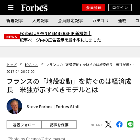
会員登録
ログイン
新着記事
人気記事
会員限定記事
カテゴリ
連載
コ
Forbes JAPAN MEMBERSHIP 新機能｜
NEWS
記事ページ内の広告表示を最小限にしました
トップ
ビジネス
フランスの「地殻変動」を防ぐのは経済成長 米独が示すべき
2017.04.26 07:00
フランスの「地殻変動」を防ぐのは経済成
長 米独が示すべきモデルとは
Steve Forbes | Forbes Staff
著者フォロー
記事を保存
(Photo by Chesnot/Getty Images)