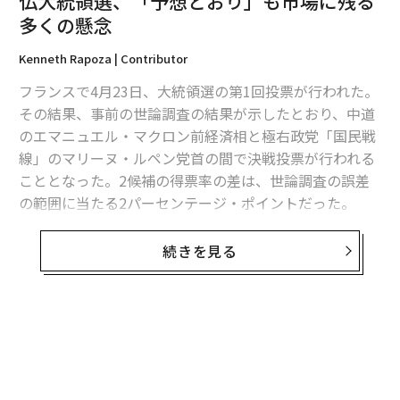
仏大統領選、「予想どおり」も市場に残る
多くの懸念
Kenneth Rapoza | Contributor
フランスで4月23日、大統領選の第1回投票が行われた。
その結果、事前の世論調査の結果が示したとおり、中道
のエマニュエル・マクロン前経済相と極右政党「国民戦
線」のマリーヌ・ルペン党首の間で決戦投票が行われる
こととなった。2候補の得票率の差は、世論調査の誤差
の範囲に当たる2パーセンテージ・ポイントだった。
投票の結果を受け、アジアの外国為替市場でユーロは急
続きを見る
伸。4月7日の1ユーロ＝1.07ドルから上昇し、一時1.09
ドルを付けた。マクロンが決選投票に進むことになった
結果を受けたものとみられる。だが、5月7日に予定され
る決戦投票でルペンが勝利する可能性は依然、市場参加
無料のメールマガジンに登録
者らにとっては脅威として残っている。マクロンが最初
無料登録
の投票でルペンに勝利していれば、ユーロはより高値を