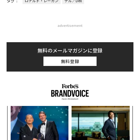
タグ：
ロナルド・レーガン
デル／Dell
advertisement
無料のメールマガジンに登録
無料登録
【
に
が
A
わ
顧客
pa