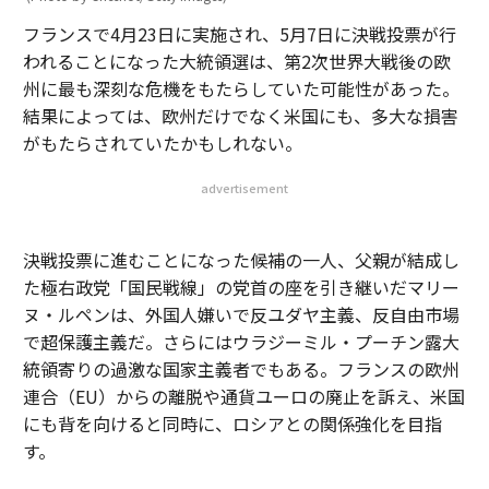
フランスで4月23日に実施され、5月7日に決戦投票が行
われることになった大統領選は、第2次世界大戦後の欧
州に最も深刻な危機をもたらしていた可能性があった。
結果によっては、欧州だけでなく米国にも、多大な損害
がもたらされていたかもしれない。
advertisement
決戦投票に進むことになった候補の一人、父親が結成し
た極右政党「国民戦線」の党首の座を引き継いだマリー
ヌ・ルペンは、外国人嫌いで反ユダヤ主義、反自由市場
で超保護主義だ。さらにはウラジーミル・プーチン露大
統領寄りの過激な国家主義者でもある。フランスの欧州
連合（EU）からの離脱や通貨ユーロの廃止を訴え、米国
にも背を向けると同時に、ロシアとの関係強化を目指
す。