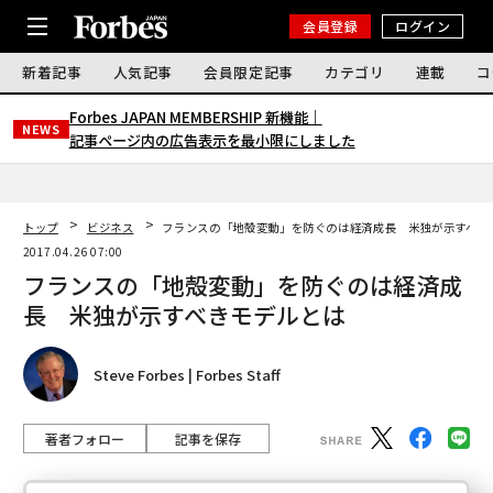
会員登録
ログイン
新着記事
人気記事
会員限定記事
カテゴリ
連載
コ
Forbes JAPAN MEMBERSHIP 新機能｜
NEWS
記事ページ内の広告表示を最小限にしました
トップ
ビジネス
フランスの「地殻変動」を防ぐのは経済成長 米独が示すべき
2017.04.26 07:00
フランスの「地殻変動」を防ぐのは経済成
長 米独が示すべきモデルとは
Steve Forbes | Forbes Staff
著者フォロー
記事を保存