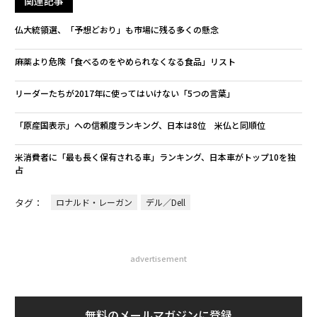
関連記事
仏大統領選、「予想どおり」も市場に残る多くの懸念
麻薬より危険「食べるのをやめられなくなる食品」リスト
リーダーたちが2017年に使ってはいけない「5つの言葉」
「原産国表示」への信頼度ランキング、日本は8位 米仏と同順位
米消費者に「最も長く保有される車」ランキング、日本車がトップ10を独
占
タグ：
ロナルド・レーガン
デル／Dell
advertisement
無料のメールマガジンに登録