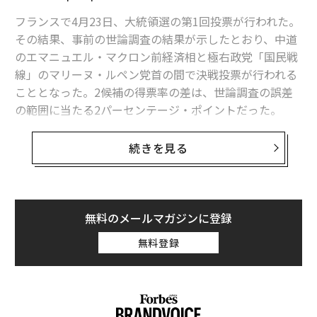
フランスで4月23日、大統領選の第1回投票が行われた。
その結果、事前の世論調査の結果が示したとおり、中道
のエマニュエル・マクロン前経済相と極右政党「国民戦
線」のマリーヌ・ルペン党首の間で決戦投票が行われる
こととなった。2候補の得票率の差は、世論調査の誤差
の範囲に当たる2パーセンテージ・ポイントだった。
投票の結果を受け、アジアの外国為替市場でユーロは急
続きを見る
伸。4月7日の1ユーロ＝1.07ドルから上昇し、一時1.09
ドルを付けた。マクロンが決選投票に進むことになった
結果を受けたものとみられる。だが、5月7日に予定され
る決戦投票でルペンが勝利する可能性は依然、市場参加
無料のメールマガジンに登録
者らにとっては脅威として残っている。マクロンが最初
無料登録
の投票でルペンに勝利していれば、ユーロはより高値を
付けていただろう。
市場関係者らの見方