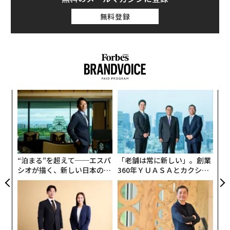
無料登録
ィン
〜
ズが
織
ムの
う
な
T
術
た
ア
“泊まる”を超えて──エスパ
「老舗は常に新しい」。創業
シオが描く、新しい日本のラ
360年ＹＵＡＳＡとカクシン
グジュアリー（前編）
CEO田尻望が語る、AIを超え
る人の価値