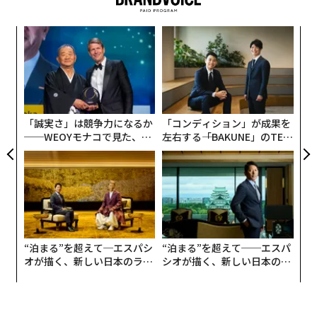
創業
挑
シン
よっ
超え
PA
〈7
ャ
ト
リア
「誠実さ」は競争力になるか
「コンディション」が成果を
UM
──WEOYモナコで見た、く
左右する――「BAKUNE」のTEN
ら寿司の経営哲学
TIALが支える「挑戦者の明
日」
“泊まる”を超えて─エスパシ
“泊まる”を超えて──エスパ
オが描く、新しい日本のラグ
シオが描く、新しい日本のラ
ジュアリー（中編）
グジュアリー（前編）