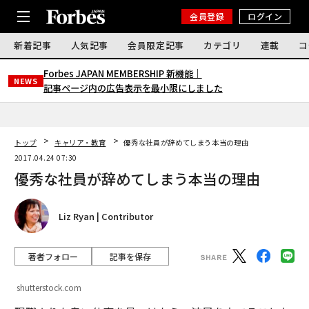
会員登録
ログイン
新着記事
人気記事
会員限定記事
カテゴリ
連載
コ
Forbes JAPAN MEMBERSHIP 新機能｜
NEWS
記事ページ内の広告表示を最小限にしました
トップ
キャリア・教育
優秀な社員が辞めてしまう本当の理由
2017.04.24 07:30
優秀な社員が辞めてしまう本当の理由
Liz Ryan | Contributor
著者フォロー
記事を保存
shutterstock.com