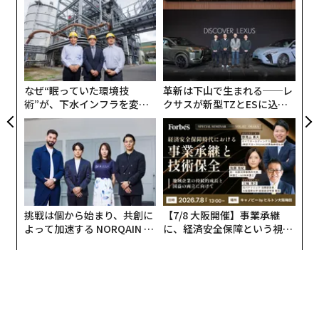
“
シ
グ
〈7
ャ
ト
リア
なぜ“眠っていた環境技
革新は下山で生まれる──レ
UM
術”が、下水インフラを変え
クサスが新型TZとESに込め
たのか──産総研×月島JFE
た「DISCOVER」の哲学
アクアソリューションの10年
挑戦は個から始まり、共創に
【7/8 大阪開催】事業承継
よって加速する NORQAIN JA
に、経済安全保障という視点
PAN 特別座談会
が加わるとき──経営者が問
われる新たな判断軸