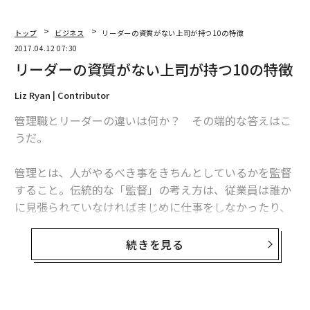
トップ
ビジネス
リーダーの資質がない上司が持つ10の特徴
2017.04.12 07:30
リーダーの資質がない上司が持つ10の特徴
Liz Ryan | Contributor
管理職とリーダーの違いは何か？ その端的な答えはこ
うだ。
管理とは、人がやるべき事をきちんとしているかを監督
すること。伝統的な「監督」の考え方は、従業員は誰か
に見張られていなければまじめに仕事をしなかったり、
間違いを犯したりするという恐れに基づいている。
続きを見る
「管理者」は後ろに向かって進み、自分の軍隊の誰かが
行進を乱していないかに目を光らせる。後ろ向きに行進
しているので地平線の向こうを見ることはできないの