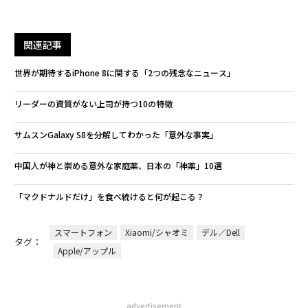
関連記事
世界が期待するiPhone 8に関する「2つの残念なニュース」
リーダーの資質がない上司が持つ10の特徴
サムスンGalaxy S8を分解してわかった「意外な事実」
中国人が神と崇める意外な家庭薬、日本の「神薬」10選
「マクドナルドだけ」を食べ続けると何が起こる？
スマートフォン
Xiaomi/シャオミ
デル／Dell
タグ：
Apple/アップル
advertisement