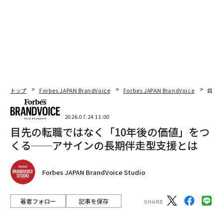
トップ
Forbes JAPAN BrandVoice
Forbes JAPAN BrandVoice
目先
2026.07.24 11:00
目先の転職ではなく「10年後の価値」をつ
くる──アサインの長期伴走型支援とは
Forbes JAPAN BrandVoice Studio
著者フォロー
記事を保存