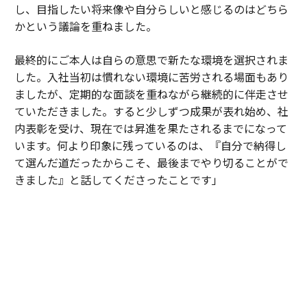
し、目指したい将来像や自分らしいと感じるのはどちら
かという議論を重ねました。
最終的にご本人は自らの意思で新たな環境を選択されま
した。入社当初は慣れない環境に苦労される場面もあり
ましたが、定期的な面談を重ねながら継続的に伴走させ
ていただきました。すると少しずつ成果が表れ始め、社
内表彰を受け、現在では昇進を果たされるまでになって
います。何より印象に残っているのは、『自分で納得し
て選んだ道だったからこそ、最後までやり切ることがで
きました』と話してくださったことです」
一方、候補者のことをその人以上に理解することを心が
けている多田が重視するのは、「転職を成功させるこ
と」ではなく、一人ひとりが自分らしい人生やキャリア
を築いていけるように支援することだ。
「転職はゴールではなく、新たなキャリアのスタートで