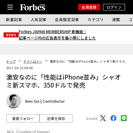
会員登録
ログイン
新着記事
人気記事
会員限定記事
カテゴリ
連載
コ
Forbes JAPAN MEMBERSHIP 新機能｜
NEWS
記事ページ内の広告表示を最小限にしました
トップ
テクノロジー
激安なのに「性能はiPhone並み」シャオミ新スマホ、35
2017.04.22 08:00
激安なのに「性能はiPhone並み」シャオ
ミ新スマホ、350ドルで発売
Ben Sin | Contributor
著者フォロー
記事を保存
Mi 6（Courtesy of Xiaomi）