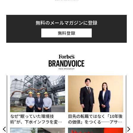
無料のメールマガジンに登録
無料登録
パ
技
無
〜
防
金
個
ェ
なぜ“眠っていた環境技
目先の転職ではなく「10年後
術”が、下水インフラを変え
の価値」をつくる──アサイ
たのか──産総研×月島JFE
ンの長期伴走型支援とは
アクアソリューションの10年