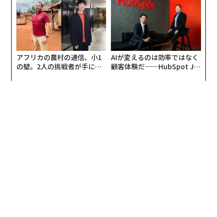
アフリカの農村の通信、小1
AIが変えるのは効率ではなく
の壁。2人の挑戦者が手にし
顧客体験だ──HubSpot Ja
た「次なる武器」
panが語る「Grow Better」
な組織のつくり方