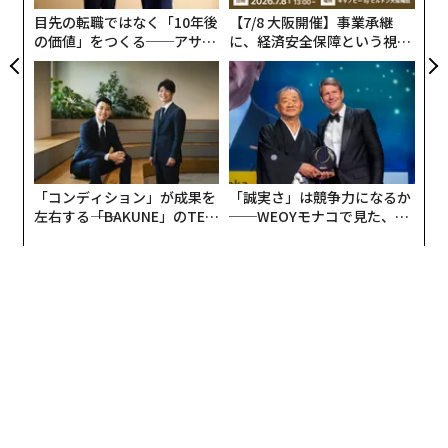
な
目先の転職ではなく「10年後
【7/8 大阪開催】事業承継
の価値」をつくる──アサイ
に、経済安全保障という視点
ンの長期伴走型支援とは
が加わるとき──経営者が問
われる新たな判断軸
「コンディション」が成果を
「誠実さ」は競争力になるか
左右する――「BAKUNE」のTEN
──WEOYモナコで見た、く
TIALが支える「挑戦者の明
ら寿司の経営哲学
日」
編集＝上田裕資