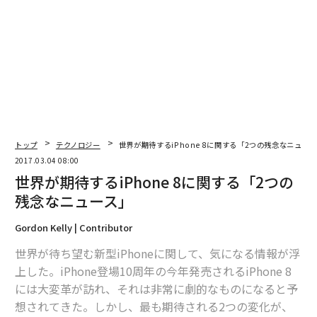
2026年9月号発売中
最新号の購入はこちらから
メンバーシップに登録する
トップ
テクノロジー
世界が期待するiPhone 8に関する「2つの残念なニュー
2017.03.04 08:00
世界が期待するiPhone 8に関する「2つの
残念なニュース」
関連記事
Gordon Kelly | Contributor
世界が期待するiPhone 8に関する「2つの残念なニュース」
世界が待ち望む新型iPhoneに関して、気になる情報が浮
上した。iPhone登場10周年の今年発売されるiPhone 8
リーダーの資質がない上司が持つ10の特徴
には大変革が訪れ、それは非常に劇的なものになると予
想されてきた。しかし、最も期待される2つの変化が、
サムスンGalaxy S8を分解してわかった「意外な事実」