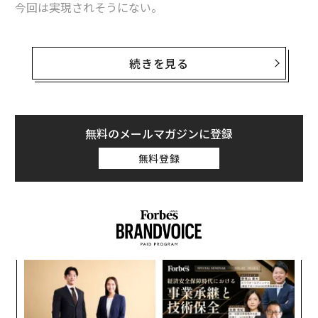
今回は実現されそうにない。
中国人が神と崇める意外な家庭薬、日本の「神薬」10選
その一つ目が、曲面有機ELディスプレイの導入がキャン
「マクドナルドだけ」を食べ続けると何が起こる？
セルになったというニュースだ。リサーチ企業のTrendF
続きを見る
orceはこう述べている。
スマートフォン
Xiaomi/シャオミ
デル／Dell
タグ：
Apple/アップル
「アップルは曲面ディスプレイの採用を今回は見送る。
3Dガラスの製造工程に問題が発生しており、落下テスト
無料のメールマガジンに登録
の結果も思わしくない。これにより次期iPhoneには現行
無料登録
モデルと同じ2.5Dガラスが採用される」
advertisement
〜
織
う
A
T