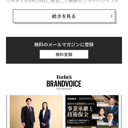
シャオミが4月19日に発表した最新のフラッグシップモ
デル「Mi 6」はアップルやサムスン並みのハイスペック
ながら、価格は約350ドルという安さだ。
続きを見る
Mi 6はチップセットにGalaxy S8と同じSnapdragon 835
を用い、デュアルの12メガピクセルのカメラを搭載。カ
メラの一つはiPhone 7と同等の劣化を抑えた2倍ズーム
無料のメールマガジンに登録
可能なテレフォトレンズだ。スピーカーもiPhone 7と同
無料登録
様のステレオで、RAMの容量は6ギガでS8やiPhone 7を
超える容量となっている。
〜
織
う
A
T
顧客
pa