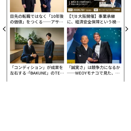
顧客
pa
な
目先の転職ではなく「10年後
【7/8 大阪開催】事業承継
の価値」をつくる──アサイ
に、経済安全保障という視点
ンの長期伴走型支援とは
が加わるとき──経営者が問
われる新たな判断軸
「コンディション」が成果を
「誠実さ」は競争力になるか
左右する――「BAKUNE」のTEN
──WEOYモナコで見た、く
TIALが支える「挑戦者の明
ら寿司の経営哲学
日」
編集＝上田裕資