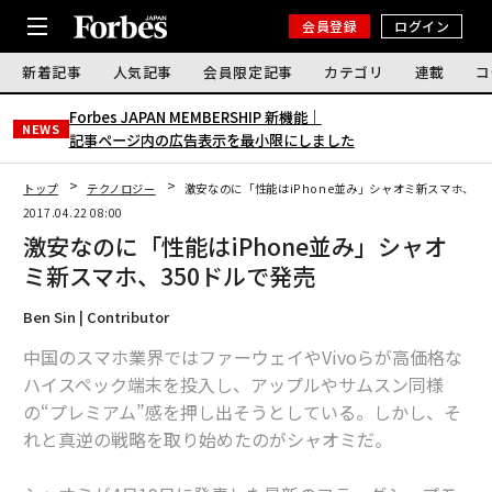
会員登録
ログイン
新着記事
人気記事
会員限定記事
カテゴリ
連載
コ
Forbes JAPAN MEMBERSHIP 新機能｜
NEWS
記事ページ内の広告表示を最小限にしました
トップ
テクノロジー
激安なのに「性能はiPhone並み」シャオミ新スマホ、35
2017.04.22 08:00
激安なのに「性能はiPhone並み」シャオ
ミ新スマホ、350ドルで発売
Ben Sin | Contributor
中国のスマホ業界ではファーウェイやVivoらが高価格な
ハイスペック端末を投入し、アップルやサムスン同様
の“プレミアム”感を押し出そうとしている。しかし、そ
れと真逆の戦略を取り始めたのがシャオミだ。