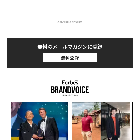
advertisement
無料のメールマガジンに登録
無料登録
目
の
ン
“
シ
グ