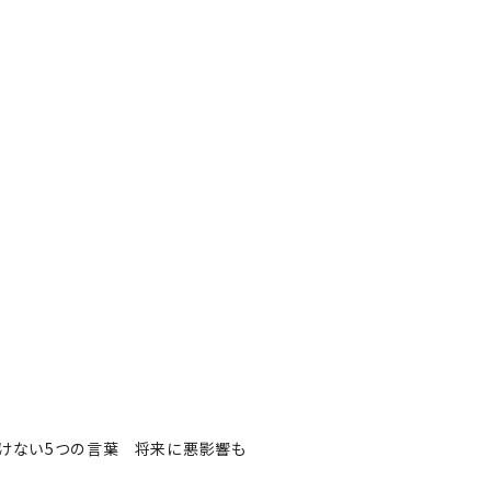
けない5つの言葉 将来に悪影響も
けない5つの言葉 将来に悪
著者フォロー
記事を保存