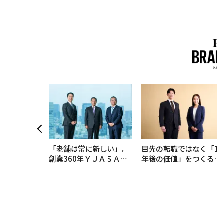
「老舗は常に新しい」。
目先の転職ではなく「1
創業360年ＹＵＡＳＡと
年後の価値」をつくる
カクシンCEO田尻望が語
─アサインの長期伴走
る、AIを超える人の価値
支援とは