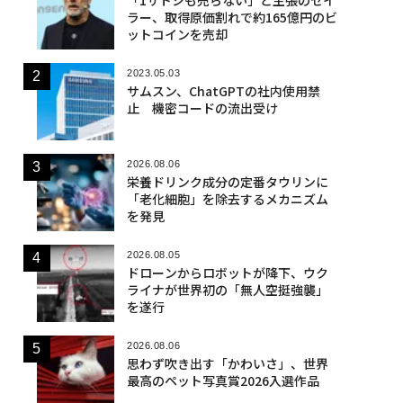
ラー、取得原価割れで約165億円のビ
ットコインを売却
2023.05.03
サムスン、ChatGPTの社内使用禁
止 機密コードの流出受け
2026.08.06
栄養ドリンク成分の定番タウリンに
「老化細胞」を除去するメカニズム
を発見
2026.08.05
ドローンからロボットが降下、ウク
ライナが世界初の「無人空挺強襲」
を遂行
2026.08.06
思わず吹き出す「かわいさ」、世界
最高のペット写真賞2026入選作品