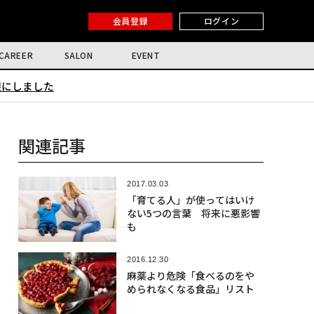
会員登録
ログイン
CAREER
SALON
EVENT
限にしました
関連記事
2017.03.03
「育てる人」が使ってはいけ
ない5つの言葉 将来に悪影響
も
2016.12.30
麻薬より危険「食べるのをや
められなくなる食品」リスト