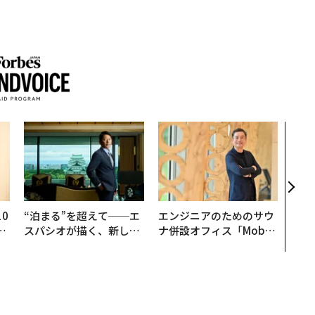
パシ
ンツ
災害
え見
年の
0
“泊まる”を超えて──エ
エンジニアのためのサウ
─
スパシオが描く、新しい
ナ併設オフィス「Mobiu
型
日本のラグジュアリー
s Park」がオープン──
（前編）
タマディックが健康経営
を徹底する理由