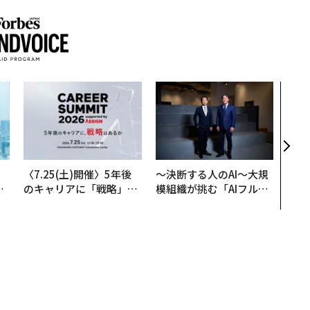
「コ
果を左
E」
「挑
。
〈7.25(土)開催〉5年後
〜決断する人のAI〜大規
と
のキャリアに「戦略」は
模組織が挑む「AIフル実
語
あるか。トップエグゼク
装」“使う”企業から“動
値
ティブのキャリアに触れ
く”企業へ【NTTドコモ
る1日│CAREER SUMMI
ビジネス×PwC】
T 2026