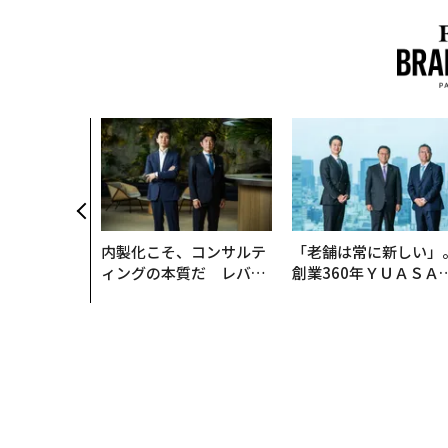
内製化こそ、コンサルテ
「老舗は常に新しい」
ィングの本質だ レバレ
創業360年ＹＵＡＳＡ
ジーズが実践する、次世
カクシンCEO田尻望が
代ファームの全貌
る、AIを超える人の価