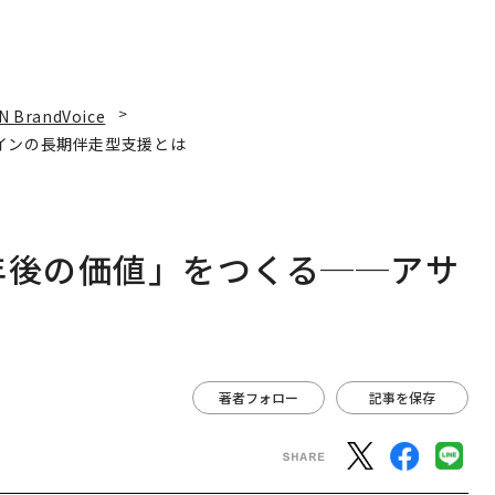
N BrandVoice
インの長期伴走型支援とは
年後の価値」をつくる──アサ
は
著者フォロー
記事を保存