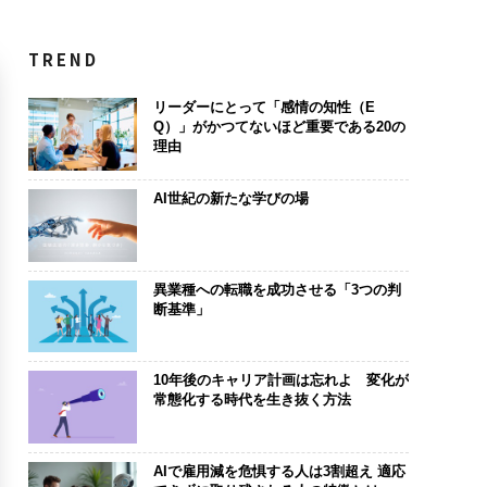
TREND
リーダーにとって「感情の知性（E
Q）」がかつてないほど重要である20の
理由
AI世紀の新たな学びの場
異業種への転職を成功させる「3つの判
断基準」
10年後のキャリア計画は忘れよ 変化が
常態化する時代を生き抜く方法
AIで雇用減を危惧する人は3割超え 適応