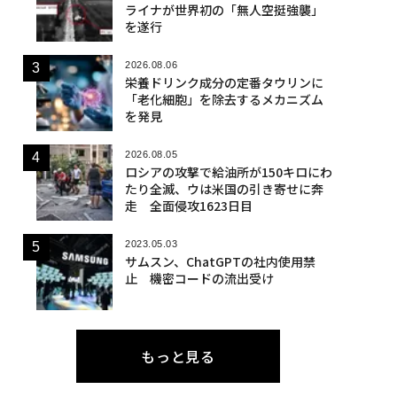
ライナが世界初の「無人空挺強襲」
を遂行
2026.08.06
栄養ドリンク成分の定番タウリンに
「老化細胞」を除去するメカニズム
を発見
2026.08.05
ロシアの攻撃で給油所が150キロにわ
たり全滅、ウは米国の引き寄せに奔
走 全面侵攻1623日目
2023.05.03
サムスン、ChatGPTの社内使用禁
止 機密コードの流出受け
もっと見る