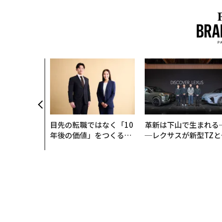
目先の転職ではなく「10
革新は下山で生まれる
年後の価値」をつくる─
─レクサスが新型TZと
─アサインの長期伴走型
Sに込めた「DISCOVE
支援とは
R」の哲学