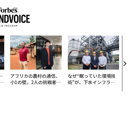
〜決
代の
ト、
【M
×P
─
アフリカの農村の通信、
なぜ“眠っていた環境技
E
小1の壁。2人の挑戦者が
術”が、下水インフラを
手にした「次なる武器」
変えたのか──産総研×
月島JFEアクアソリュー
ションの10年