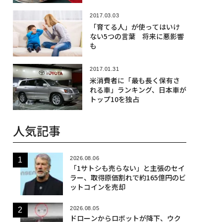
2017.03.03
「育てる人」が使ってはいけ
ない5つの言葉 将来に悪影響
も
2017.01.31
米消費者に「最も長く保有さ
れる車」ランキング、日本車が
トップ10を独占
人気記事
2026.08.06
「1サトシも売らない」と主張のセイ
ラー、取得原価割れで約165億円のビ
ットコインを売却
2026.08.05
ドローンからロボットが降下、ウク