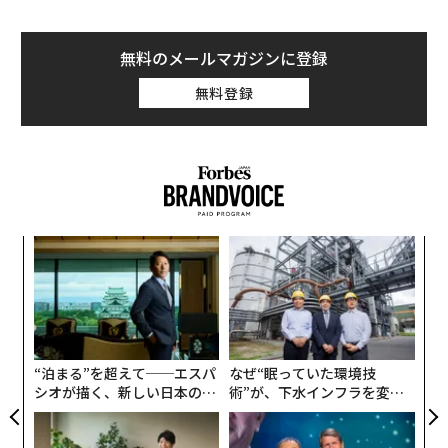
無料のメールマガジンに登録
無料登録
伝
る
モ
挑
よっ
PA
“泊まる”を超えて──エスパ
なぜ“眠っていた環境技
シオが描く、新しい日本のラ
術”が、下水インフラを変え
グジュアリー（前編）
たのか──産総研×月島JFE
アクアソリューションの10年