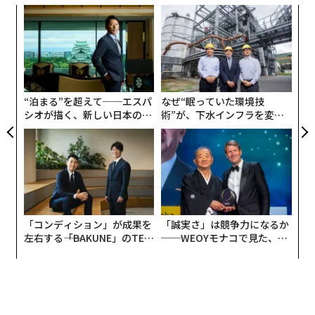
パンフレットを作成したほか、ツアー業者らも「中国の
伝
大使としてマナーを守り、国のイメージを損ねないこ
る
と」と書かれた誓約書への署名を人々に求めている。
モ
挑
よっ
PA
“泊まる”を超えて──エスパ
なぜ“眠っていた環境技
シオが描く、新しい日本のラ
術”が、下水インフラを変え
グジュアリー（前編）
たのか──産総研×月島JFE
アクアソリューションの10年
「コンディション」が成果を
「誠実さ」は競争力になるか
左右する――「BAKUNE」のTEN
──WEOYモナコで見た、く
TIALが支える「挑戦者の明
ら寿司の経営哲学
日」