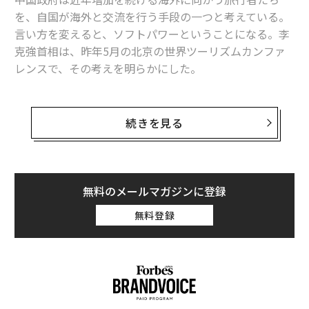
を、自国が海外と交流を行う手段の一つと考えている。
言い方を変えると、ソフトパワーということになる。李
克強首相は、昨年5月の北京の世界ツーリズムカンファ
レンスで、その考えを明らかにした。
ソフトパワーという概念は2007年、胡錦涛前主席の中国
共産党第17回全国代表大会での演説で初めて登場した。
続きを見る
2008年の北京五輪、2010年の上海万博、そして世界に5
00以上ある孔子学院、海外での中国系テレビ局の設立は
全て、国のソフトパワー戦略の一部である。中国と中東
の協力の下地となっている「一帯一路」構想も、その延
無料のメールマガジンに登録
長にある。
無料登録
しかし、中国の頼みの綱であるはずの海外旅行者は、少
なくとも欧米諸国では政府の期待に応えていない。中国
政府は2006年から、海外旅行者の教育に取り組んでき
た。「海外旅行者のためのエチケットとルール」という