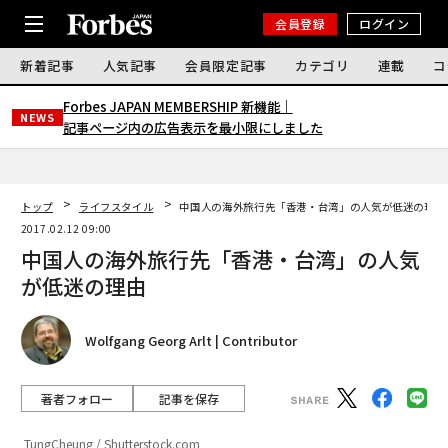
会員登録
ログイン
新着記事
人気記事
会員限定記事
カテゴリ
連載
コ
Forbes JAPAN MEMBERSHIP 新機能｜
NEWS
記事ページ内の広告表示を最小限にしました
トップ
ライフスタイル
中国人の海外旅行先「香港・台湾」の人気が低迷の理由
2017.02.12 09:00
中国人の海外旅行先「香港・台湾」の人気
が低迷の理由
Wolfgang Georg Arlt | Contributor
著者フォロー
記事を保存
TungCheung / Shutterstock.com