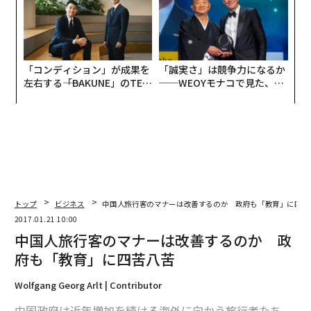
「コンディション」が成果を
「誠実さ」は競争力になるか
左右する――「BAKUNE」のTEN
──WEOYモナコで見た、く
TIALが支える「挑戦者の明
ら寿司の経営哲学
日」
トップ
ビジネス
中国人旅行客のマナーは改善するのか 政府も「教育」に四苦
2017.01.21 10:00
中国人旅行客のマナーは改善するのか 政
府も「教育」に四苦八苦
Wolfgang Georg Arlt | Contributor
中国政府は近年増加を続ける海外に向かう旅行者たち