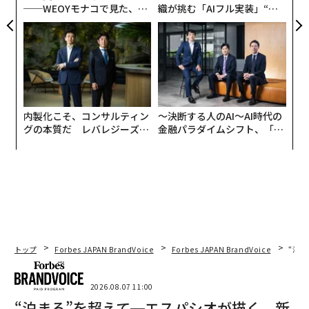
──WEOYモナコで見た、く
織が挑む「AIフル実装」“使
ら寿司の経営哲学
う”企業から“動く”企業へ【N
TTドコモビジネス×PwC】
内製化こそ、コンサルティン
〜決断する人のAI〜AI時代の
グの本質だ レバレジーズが
金融パラダイムシフト、「超
実践する、次世代ファームの
個別化」の核心 【MUFG×ウ
全貌
ェルスナビ×PwC】
トップ
Forbes JAPAN BrandVoice
Forbes JAPAN BrandVoice
“泊
2026.08.07 11:00
“泊まる”を超えて─エスパシオが描く、新