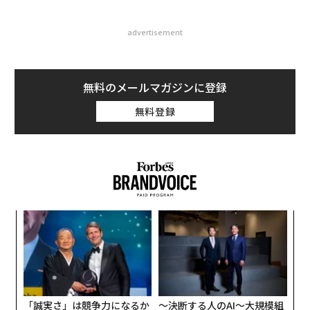
advertisement
無料のメールマガジンに登録
無料登録
伝
る
モ
“
シ
グ
「誠実さ」は競争力になるか
〜決断する人のAI〜大規模組