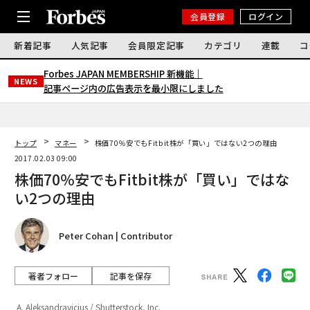
会員登録
ログイン
新着記事
人気記事
会員限定記事
カテゴリ
連載
コ
Forbes JAPAN MEMBERSHIP 新機能｜
NEWS
記事ページ内の広告表示を最小限にしました
トップ
マネー
株価70％安でもFitbit株が「買い」ではない2つの理由
2017.02.03 09:00
株価70％安でもFitbit株が「買い」ではな
い2つの理由
Peter Cohan | Contributor
著者フォロー
記事を保存
A. Aleksandravicius / Shutterstock, Inc.