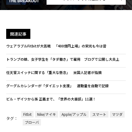
関連記事
ウェアラブルFitbitが大苦戦 「400億円上場」の栄光も今は昔
トランプの娘、女子学生を「タダ働き」で雇用 ブログで公開し大炎上
任天堂スイッチに関する「重大な懸念」 米国人記者が指摘
グーグルカレンダーが「ダイエット支援」 運動量を自動で記録
ビル・ゲイツから孫 正義まで、「世界の大豪邸」11選！
Fitbit
Nike/ナイキ
Apple/アップル
スマート
マツダ
タグ：
ブローバ