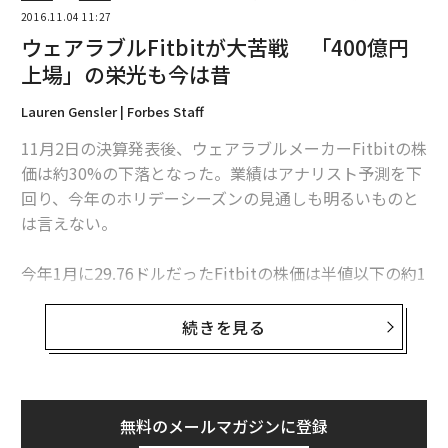
2016.11.04 11:27
ウェアラブルFitbitが大苦戦 「400億円
上場」の栄光も今は昔
Lauren Gensler | Forbes Staff
11月2日の決算発表後、ウェアラブルメーカーFitbitの株
価は約30%の下落となった。業績はアナリスト予測を下
回り、今年のホリデーシーズンの見通しも明るいものと
は言えない。
今年1月に29.76ドルだったFitbitの株価は半値以下の約1
3ドルに下落していたが、決算発表後にさらに30%下
落。最安値を更新し8.5ドル付近の取引となっている。
続きを見る
今四半期の売上は前四半期から23%増の5億400万ドル
（約519億円）。アナリスト予測の5億700万ドルを下回
った。純利益は2,600万ドルで、これも前年同期の4600
無料のメールマガジンに登録
万ドルを大幅に下回っている。