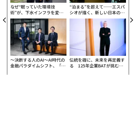
なぜ“眠っていた環境技
“泊まる”を超えて──エスパ
術”が、下水インフラを変え
シオが描く、新しい日本のラ
たのか──産総研×月島JFE
グジュアリー（前編）
アクアソリューションの10年
〜決断する人のAI〜AI時代の
伝統を礎に、未来を再定義す
金融パラダイムシフト、「超
る 125年企業BATが挑むス
個別化」の核心 【MUFG×ウ
モークレスな未来
ェルスナビ×PwC】