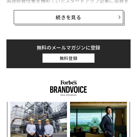
高技術責任者を務めていたスタートアップ企業に投資を
したが、その会社は潰れてしまった。2015年にFitbitが
新規株式公開（IPO）を行う際、再び投資をしたいと考
続きを見る
えたが、残念ながら購入申し込みは退けられてしまっ
た。筆者よりもっと重要な投資家たちが申し込みを行っ
ていたのだろう。
無料のメールマガジンに登録
現在、Fitbitの株価はIPO時の1株20ドル（約2,260円）
無料登録
よりも70％低い水準で取引されている。株価の下落
を“買いのチャンス”と見ることもできるが、同社の今後
の見通しについて市場が悲観的な見方をしているとも受
け止められる。
るか
目
、く
の
ン
挑
よっ
PA