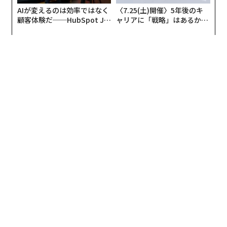
AIが変えるのは効率ではなく
〈7.25(土)開催〉5年後のキ
顧客体験だ──HubSpot Ja
ャリアに「戦略」はあるか。
panが語る「Grow Better」
トップエグゼクティブのキャ
な組織のつくり方
リアに触れる1日│CAREER S
UMMIT 2026
編集＝上田裕資
2026年9月号発売中
最新号の購入はこちらから
メンバーシップに登録する