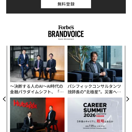
無料登録
るか
挑
、く
よっ
PA
“
オ
ジ
〜決断する人のAI〜AI時代の
パシフィックコンサルタンツ
金融パラダイムシフト、「超
技師長の"北極星"。災害への
個別化」の核心 【MUFG×ウ
無力感を乗り越え見つけた、
ェルスナビ×PwC】
防災一筋20年の答え