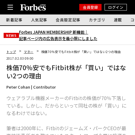
会員登録
ログイン
新着記事
人気記事
会員限定記事
カテゴリ
連載
コ
Forbes JAPAN MEMBERSHIP 新機能｜
NEWS
記事ページ内の広告表示を最小限にしました
トップ
マネー
株価70％安でもFitbit株が「買い」ではない2つの理由
2017.02.03 09:00
株価70％安でもFitbit株が「買い」ではな
い2つの理由
Peter Cohan | Contributor
ウェアラブル機器メーカーのFitbitの株価が70％下落し
ている。しかし、だからといって同社の株が「買い」に
なるわけではない。
筆者は2000年に、Fitbitのジェームズ・パークCEOが最