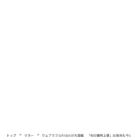
任天堂スイッチに関する「重大な懸念」 米国人記者が指摘
グーグルカレンダーが「ダイエット支援」 運動量を自動で記録
ビル・ゲイツから孫 正義まで、「世界の大豪邸」11選！
Fitbit
Nike/ナイキ
Apple/アップル
スマート
マツダ
タグ：
ブローバ
advertisement
トップ
マネー
ウェアラブルFitbitが大苦戦 「400億円上場」の栄光も今は昔