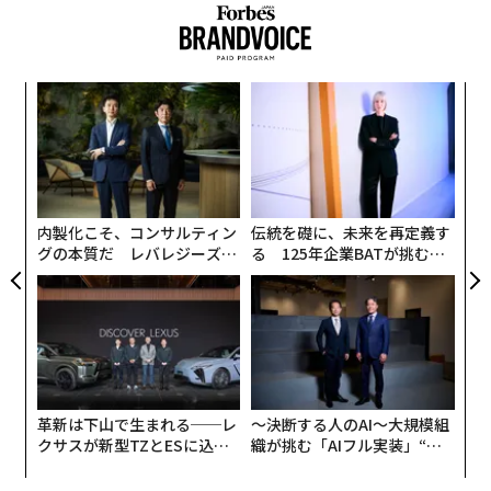
目
の
ン
挑
よっ
PA
内製化こそ、コンサルティン
伝統を礎に、未来を再定義す
グの本質だ レバレジーズが
る 125年企業BATが挑むス
実践する、次世代ファームの
モークレスな未来
全貌
革新は下山で生まれる──レ
〜決断する人のAI〜大規模組
クサスが新型TZとESに込め
織が挑む「AIフル実装」“使
た「DISCOVER」の哲学
う”企業から“動く”企業へ【N
TTドコモビジネス×PwC】