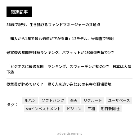
関連記事
86歳で現役、生き延びるファンドマネージャーの共通点
「購入から1年で最も価値が下がる車」12モデル、米調査で判明
米富豪の年間寄付額ランキング、バフェットが2900億円超で1位
「ビジネスに最適な国」ランキング、スウェーデンが初の1位 日本は大幅
下落
従業員が辞めていく？ 働く人を追い込む10の有害な職場環境
ルハン
ソフトバンク
楽天
リクルート
ユーザベース
タグ：
sbiインベストメント
ピジョン
三和
朝日新聞社
advertisement