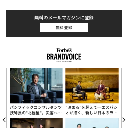
無料のメールマガジンに登録
無料登録
“
シ
グ
挑
よっ
PA
パシフィックコンサルタンツ
“泊まる”を超えて─エスパシ
技師長の"北極星"。災害への
オが描く、新しい日本のラグ
無力感を乗り越え見つけた、
ジュアリー（中編）
防災一筋20年の答え