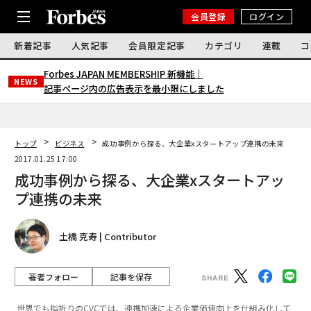
会員登録
ログイン
新着記事
人気記事
会員限定記事
カテゴリ
連載
コ
Forbes JAPAN MEMBERSHIP 新機能｜
NEWS
記事ページ内の広告表示を最小限にしました
トップ
ビジネス
成功事例から探る、大企業xスタートアップ連携の未来
2017.01.25 17:00
成功事例から探る、大企業xスタートアッ
プ連携の未来
土橋 克寿 | Contributor
著者フォロー
記事を保存
世界でも指折りのCVCでは、連携加速による企業価値向上を仕組み化して