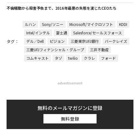
不倫騒動から殺害予告まで、2016年最悪の失態を演じたCEOたち
ルハン
Sony/ソニー
Microsoft/マイクロソフト
KDDI
Intel/インテル
富士通
Salesforce/セールスフォース
タグ：
デル／Dell
ピジョン
三菱東京UFJ銀行
バークレイズ
三菱UFJフィナンシャル・グループ
三井不動産
コムキャスト
タゾ
twilio
クラレ
フォード
advertisement
無料のメールマガジンに登録
無料登録