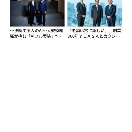
〜決断する人のAI〜大規模組
「老舗は常に新しい」。創業
織が挑む「AIフル実装」“使
360年ＹＵＡＳＡとカクシン
う”企業から“動く”企業へ【N
CEO田尻望が語る、AIを超え
TTドコモビジネス×PwC】
る人の価値