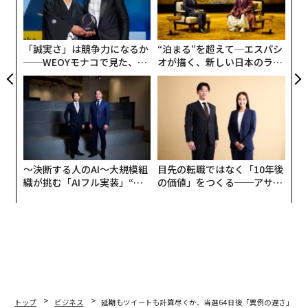
る
モ
「誠実さ」は競争力になるか
“泊まる”を超えて─エスパシ
──WEOYモナコで見た、く
オが描く、新しい日本のラグ
ら寿司の経営哲学
ジュアリー（中編）
〜決断する人のAI〜大規模組
目先の転職ではなく「10年後
織が挑む「AIフル実装」“使
の価値」をつくる──アサイ
う”企業から“動く”企業へ【N
ンの長期伴走型支援とは
TTドコモビジネス×PwC】
トップ
ビジネス
延期もツイートも計算尽くか、当選64日後「異例の遅さ」の