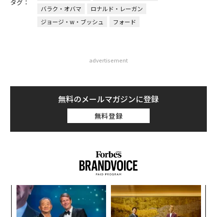
タグ：
バラク・オバマ
ロナルド・レーガン
ジョージ・w・ブッシュ
フォード
advertisement
無料のメールマガジンに登録
無料登録
挑
よっ
PA
伝