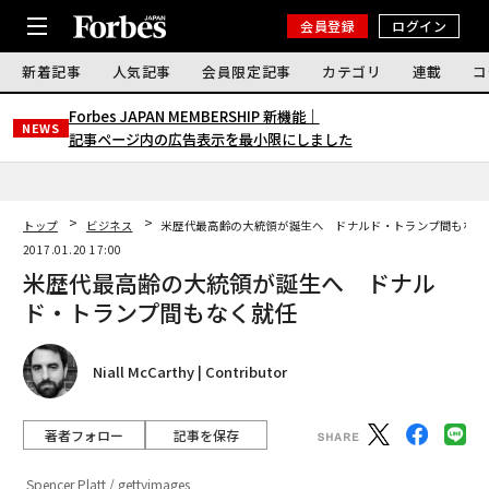
会員登録
ログイン
新着記事
人気記事
会員限定記事
カテゴリ
連載
コ
Forbes JAPAN MEMBERSHIP 新機能｜
NEWS
記事ページ内の広告表示を最小限にしました
トップ
ビジネス
米歴代最高齢の大統領が誕生へ ドナルド・トランプ間もなく
2017.01.20 17:00
米歴代最高齢の大統領が誕生へ ドナル
ド・トランプ間もなく就任
Niall McCarthy | Contributor
著者フォロー
記事を保存
Spencer Platt / gettyimages