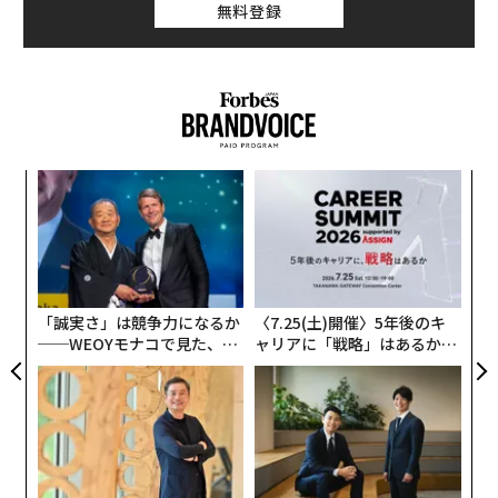
無料登録
1992年: ビル・クリントン
11
月12日
：
選挙9日
後
1988年: ジョージ・H・W・ブッシュ
11
月 9日
：
選挙1
日
後
1984年: ロナルド・レーガン
11
月7日
：
選挙1日
後
1980年: ロナルド・レーガン
11
月6日
：
選挙
2
日
後
1976年: ジミー・カーター
11
月４日：
選挙2日
後
伝
る
実際の大統領選後ではなく、連邦最高裁判所の判決を待
モ
“
って決定とされた2000年のブッシュ大統領の日数の数え
シ
方は微妙なところだが、判決後の3日として、過去10回
グ
の選挙戦、つまり1970年代まで遡ると、歴代大統領の初
「誠実さ」は競争力になるか
〈7.25(土)開催〉5年後のキ
記者会見は平均3.4日後となる。昨年11月8日から数えて
──WEOYモナコで見た、く
ャリアに「戦略」はあるか。
64日後に開催したトランプ氏は異例だ。
ら寿司の経営哲学
トップエグゼクティブのキャ
リアに触れる1日│CAREER S
UMMIT 2026
余談ではあるが、ジミー・カーター選出の大統領選挙の
時には米国におり、通っていた小学校ではその日1日通
常授業はせずに、大統領選の投票の推移を見守りつつ
（当時、テレビが教室に設置されていたわけではないの