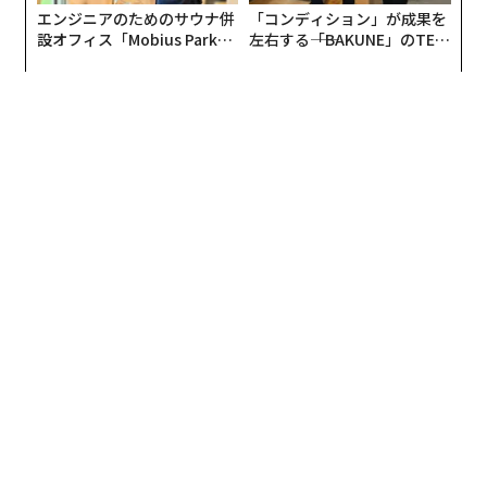
エンジニアのためのサウナ併
「コンディション」が成果を
で、担任が職員室から最新の開票情報を聞いてはクラス
設オフィス「Mobius Park」
左右する――「BAKUNE」のTEN
に伝えるという方法を採用）、クラス全員で終日候補者
がオープン──タマディック
TIALが支える「挑戦者の明
の人となりや政策について終日話し合いをした。
が健康経営を徹底する理由
日」
いずれの候補者か自分の気持ちが固まり次第、クラスの
中で投票もした。40年前の話ではあるが、選挙リテラシ
ーや議論の仕方のようなものを自然な形で学ぶ授業は初
めての経験だっただけに面食らった記憶がある。最初は
何の話をしているのかすら定かではなかったのだが、そ
の日の最後にはクラス内の投票に自発的に参加したのだ
から、授業の成果と言えよう。
延期もツイートも、実は計算済
次ページ ＞
み？
1
2