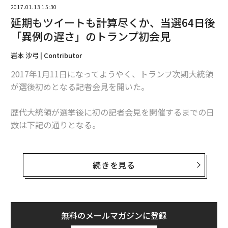
2017.01.13 15:30
延期もツイートも計算尽くか、当選64日後
「異例の遅さ」のトランプ初会見
岩本 沙弓 | Contributor
2017年1月11日になってようやく、トランプ次期大統領
が選後初めとなる記者会見を開いた。
歴代大統領が選挙後に初の記者会見を開催するまでの日
数は下記の通りとなる。
2012年: バラク・オバマ 11月14日： 選挙8日後
2008年: バラク・オバマ
11
月7日
：
選挙3日
後
続きを見る
2004年: ジョージ・Ｗ・ブッシュ 11月4日：選挙2日後
2000年: ジョージ・Ｗ・ブッシュ
12月15日
：
連邦最高
裁の判決の3日後
（この判決で次期大統領が決定）
無料のメールマガジンに登録
1996年: ビル・クリントン
11
月 8日
：
選挙3日
後