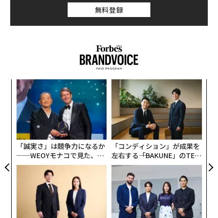
無料登録
〜
金
個
〜
ェ
織
う
T
「誠実さ」は競争力になるか
「コンディション」が成果を
──WEOYモナコで見た、く
左右する――「BAKUNE」のTEN
ら寿司の経営哲学
TIALが支える「挑戦者の明
日」