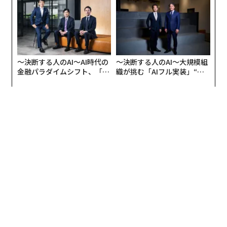
防災一筋20年の答え
〜決断する人のAI〜AI時代の
〜決断する人のAI〜大規模組
金融パラダイムシフト、「超
織が挑む「AIフル実装」“使
個別化」の核心 【MUFG×ウ
う”企業から“動く”企業へ【N
ェルスナビ×PwC】
TTドコモビジネス×PwC】
編集＝上田裕資