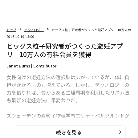
トップ
テクノロジー
ヒッグス粒子研究者がつくった避妊アプリ 10万人の有
2016.10.19 15:00
ヒッグス粒子研究者がつくった避妊アプ
リ 10万人の有料会員を獲得
Janet Burns | Contributor
女性向けの避妊方法の選択肢は広がっているが、体に負
担がかかるものも増えている。しかし、テクノロジーの
力を借りれば、昔からある生理周期を利用したリズム法
も最新の避妊方法に早変わりだ。
スウェーデンの素粒子物理学者エリナ・ベルグルンドが
開発した避妊アプリ「Natural Cycles」を使えば、望ま
ない妊娠を95％以上の確率で防止することができるとい
続きを見る