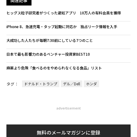
関連記事
ヒッグス粒子研究者がつくった避妊アプリ 10万人の有料会員を獲得
iPhone 8、急速充電・タップ起動に対応か 独占リーク情報を入手
大成功した人たちが毎朝7:30前にしている7つのこと
日本で最も影響力のあるベンチャー投資家BEST10
麻薬より危険「食べるのをやめられなくなる食品」リスト
タグ：
ドナルド・トランプ
デル／Dell
ホンダ
advertisement
無料のメールマガジンに登録