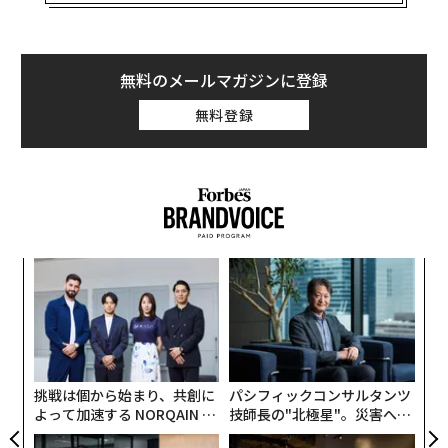
う。ヒッグス粒子の発見に貢献したベルグルンドがワイ
アード英国版に語ったところによると、避妊アプリプロ
ジェクトの構想が持ち上がったのは、大型ハドロン衝突
型加速器（LHC）での最初の実験が終了した2012年だ。
無料のメールマガジンに登録
無料登録
「この実験を上回るものはないと考え、全く違う分野に
足を踏み入れようと考えたのです」とベルグルンドはワ
イアードに語った。彼女はCERN（欧州原子核研究機
構）に所属しているころから避妊ピルをやめ、体に優し
い避妊方法を開発することにした。
な
術
た
革
ア
ク
た「
挑戦は個から始まり、共創に
パシフィックコンサルタンツ
よって加速する NORQAIN JA
技師長の"北極星"。災害への
PAN 特別座談会
無力感を乗り越え見つけた、