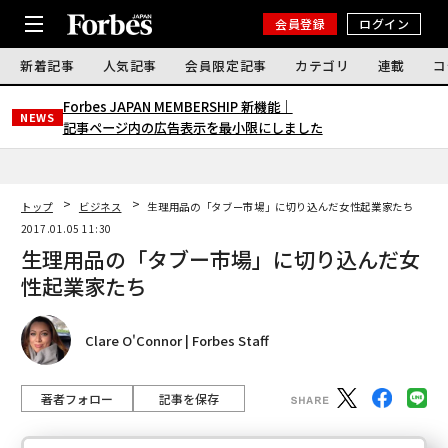
会員登録
ログイン
新着記事
人気記事
会員限定記事
カテゴリ
連載
コ
Forbes JAPAN MEMBERSHIP 新機能｜
NEWS
記事ページ内の広告表示を最小限にしました
トップ
ビジネス
生理用品の「タブー市場」に切り込んだ女性起業家たち
2017.01.05 11:30
生理用品の「タブー市場」に切り込んだ女
性起業家たち
Clare O'Connor | Forbes Staff
著者フォロー
記事を保存