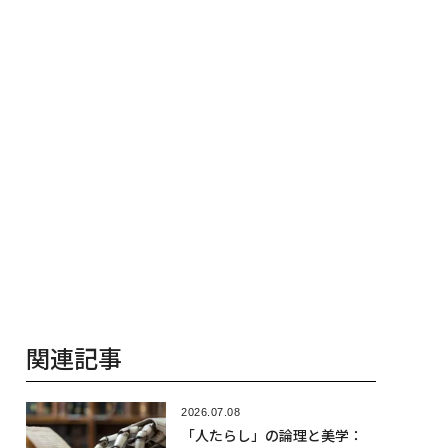
2026.07.28
猛暑で「メンタルを壊す」ワ
ースト習慣6選、脳機能を低下
させるNG行動の正体
2026.07.29
「未来に賭ける市場」 米国で
急成長するプレディクショ
ン・マーケットの正体
2026.06.04
スズメ蜂と終わらない戦争：
川村雄介の飛耳長目
2026.05.07
若者のやんちゃ不足：川村雄
介の飛耳長目