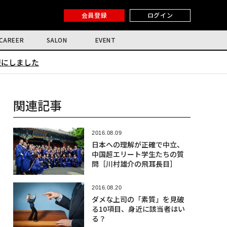
会員登録
ログイン
CAREER
SALON
EVENT
限にしました
関連記事
2016.08.09
日本への理解が正確で中立、
中国超エリート学生たちの質
問［川村雄介の飛耳長目］
2016.08.20
ダメな上司の「素質」を見破
る10項目、身近に該当者はい
る？