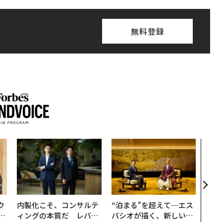
無料登録
「誠
るか
見た
学
ウ
内製化こそ、コンサルテ
“泊まる”を超えて─エス
u
ィングの本質だ レバレ
パシオが描く、新しい日