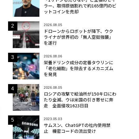
ラー、取得原価割れで約165億円のビ
ットコインを売却
2026.08.05
ドローンからロボットが降下、ウク
ライナが世界初の「無人空挺強襲」
を遂行
2026.08.06
栄養ドリンク成分の定番タウリンに
「老化細胞」を除去するメカニズム
を発見
2026.08.05
ロシアの攻撃で給油所が150キロにわ
たり全滅、ウは米国の引き寄せに奔
走 全面侵攻1623日目
2023.05.03
サムスン、ChatGPTの社内使用禁
止 機密コードの流出受け