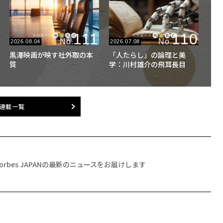
111
110
No.
No.
2026.08.04
2026.07.08
黒澤映画が映す社外取の本
「人たらし」の論理と美
質
学：川村雄介の飛耳長目
連載一覧
Forbes JAPANの最新のニュースをお届けします