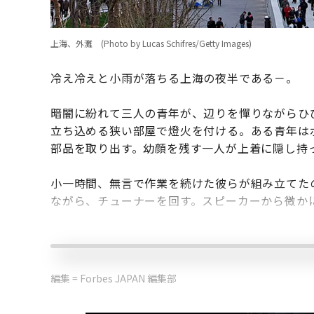
上海、外灘 (Photo by Lucas Schifres/Getty Images)
冷え冷えと小雨が落ちる上海の夜半である－。
暗闇に紛れて三人の青年が、辺りを憚りながらひ
立ち込める狭い部屋で燈火を付ける。ある青年は
部品を取り出す。幼顔を残す一人が上着に隠し持
小一時間、無言で作業を続けた彼らが組み立てた
ながら、チューナーを回す。スピーカーから微か
編集 = Forbes JAPAN 編集部