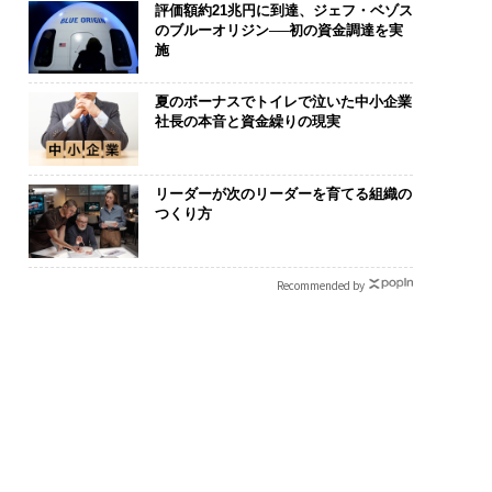
評価額約21兆円に到達、ジェフ・ベゾス
のブルーオリジン──初の資金調達を実
施
夏のボーナスでトイレで泣いた中小企業
社長の本音と資金繰りの現実
リーダーが次のリーダーを育てる組織の
つくり方
Recommended by