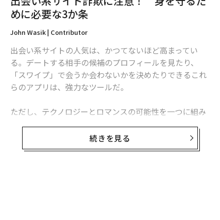
出会い系サイト詐欺に注意！ 身を守るた
めに必要な3か条
John Wasik | Contributor
出会い系サイトの人気は、かつてないほど高まってい
る。デートする相手の候補のプロフィールを見たり、
「スワイプ」で会うか会わないかを決めたりできるこれ
らのアプリは、強力なツールだ。
ただし、テクノロジーとロマンスの可能性を一つに組み
合わせた便利な出会い系サイトには、詐欺師が紛れ込ん
でいる可能性がある。サイトの利用者たちには注意が必
続きを見る
要だ。
米国の金融取引業規制機構（FINRA）によると、オンラ
イン・デートのサービス業者の中には複数の詐欺グルー
無料のメールマガジンに登録
プがあり、いくつもの問題が発生している。詐欺の被害
無料登録
から身を守るためには、何をすべきなのだろうか？