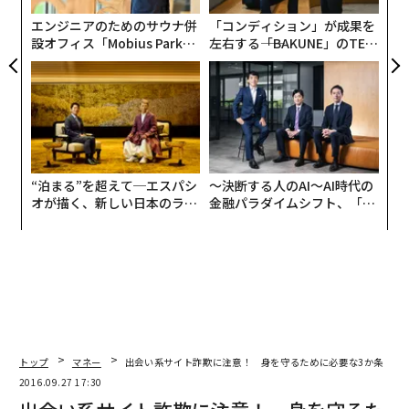
防
エンジニアのためのサウナ併
「コンディション」が成果を
設オフィス「Mobius Park」
左右する――「BAKUNE」のTEN
がオープン──タマディック
TIALが支える「挑戦者の明
が健康経営を徹底する理由
日」
“泊まる”を超えて─エスパシ
〜決断する人のAI〜AI時代の
オが描く、新しい日本のラグ
金融パラダイムシフト、「超
ジュアリー（中編）
個別化」の核心 【MUFG×ウ
ェルスナビ×PwC】
トップ
マネー
出会い系サイト詐欺に注意！ 身を守るために必要な3か条
2016.09.27 17:30