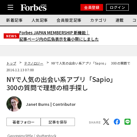
会員登録
ログイン
新着記事
人気記事
会員限定記事
カテゴリ
連載
コ
Forbes JAPAN MEMBERSHIP 新機能｜
NEWS
記事ページ内の広告表示を最小限にしました
トップ
テクノロジー
NYで人気の出会い系アプリ「Sapio」 300の質問で理
2016.12.13 07:00
NYで人気の出会い系アプリ「Sapio」
300の質問で理想の相手探し
Janet Burns | Contributor
著者フォロー
記事を保存
Georgejmclittle / shutterstock