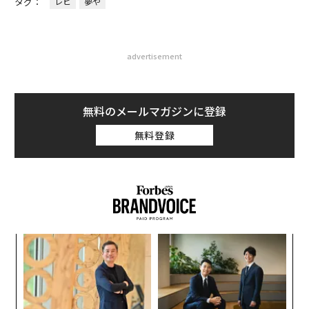
タグ：
レビ
夢や
advertisement
無料のメールマガジンに登録
無料登録
なく
挑
Ja
よっ
er」
PA
パ
技
無