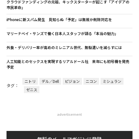
クラウドファンディングの元祖、キックスターターが起こす「アイデアの
市民革命」
iPhoneに新スパム発生 見知らぬ「予定」は無視か削除対応を
マリーナベイ・サンズで働く日本人スタッフが語る「本当の魅力」
外食・デリバリー率が高めのミレニアル世代、無駄遣いを減らすには
人工知能とのセックスを実現するリアルドール社 来年にも初号機を発売
予定
ニトリ
デル／Dell
ピジョン
ニコン
ミシュラン
タグ：
ゼニス
advertisement