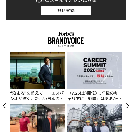
無料のメールマガジンに登録
無料登録
パ
技
無
「
防
左右
T
日
“泊まる”を超えて──エスパ
〈7.25(土)開催〉5年後のキ
シオが描く、新しい日本のラ
ャリアに「戦略」はあるか。
グジュアリー（前編）
トップエグゼクティブのキャ
リアに触れる1日│CAREER S
UMMIT 2026