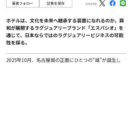
著者フォロー
記事を保存
ホテルは、文化を未来へ継承する装置になれるのか。興
和が展開するラグジュアリーブランド「エスパシオ」を
通じて、日本ならではのラグジュアリービジネスの可能
性を探る。
2025年10月、名古屋城の正面にひとつの“城”が誕生し
た。あの有名な金のシャチホコこそ冠してはいないが、
石組みの壁の上に、御殿風の建築が積み重ねられたさま
はまさに現代の城。長年、名古屋城を“金城”と呼び親し
んできた名古屋の人々も少なからず驚いたに違いない。
その“城”とは、「エスパシオ ナゴヤキャッスル」。大手
総合商社であり、医薬品・光学機器メーカーとしても知
られる興和が手がけたラグジュアリーホテルだ。