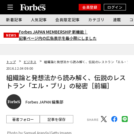
会員登録
ログイン
新着記事
人気記事
会員限定記事
カテゴリ
連載
コ
Forbes JAPAN MEMBERSHIP 新機能｜
NEWS
記事ページ内の広告表示を最小限にしました
トップ
ビジネス
組織論と発想法から読み解く、伝説のレストラン「エル・ブリ
2016.12.04 09:00
組織論と発想法から読み解く、伝説のレス
トラン「エル・ブリ」の秘密［前編］
Forbes JAPAN 編集部
著者フォロー
記事を保存
Photo by Samuel Aranda/Getty Images