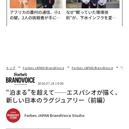
アフリカの農村の通信、小1
なぜ“眠っていた環境技
の壁。2人の挑戦者が手にし
術”が、下水インフラを変え
た「次なる武器」
たのか──産総研×月島JFE
アクアソリューションの10年
トップ
Forbes JAPAN BrandVoice
Forbes JAPAN BrandVoice
“泊
2026.07.24 16:00
“泊まる”を超えて──エスパシオが描く、
新しい日本のラグジュアリー（前編）
Forbes JAPAN BrandVoice Studio