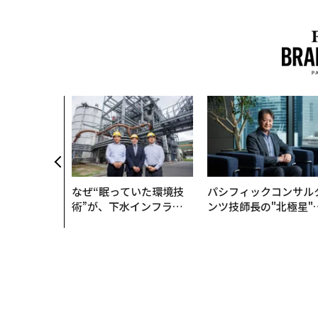
なぜ“眠っていた環境技
パシフィックコンサル
術”が、下水インフラを
ンツ技師長の"北極星"
変えたのか──産総研×
災害への無力感を乗り
月島JFEアクアソリュー
え見つけた、防災一筋2
ションの10年
年の答え