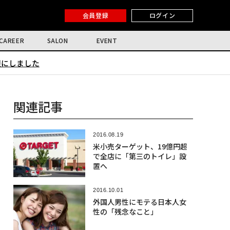
会員登録
ログイン
CAREER
SALON
EVENT
限にしました
関連記事
2016.08.19
米小売ターゲット、19億円超
で全店に「第三のトイレ」設
置へ
2016.10.01
外国人男性にモテる日本人女
性の「残念なこと」