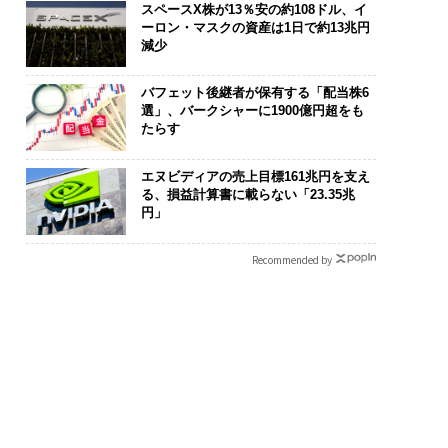
スペースX株が13％安の約108ドル、イ
ーロン・マスクの資産は1日で約13兆円
減少
バフェット後継者が保有する「配当株6
選」、バークシャーに1900億円超をも
たらす
まる”を超えて─エス
「コンディション」が成
アフリカの農
オが描く、新しい日
果を左右する――「BAKUN
小1の壁。2人
エヌビディアの売上目標161兆円を支え
る、損益計算書に載らない「23.35兆
ラグジュアリー（中
E」のTENTIALが支える
手にした「次
円」
「挑戦者の明日」
Recommended by