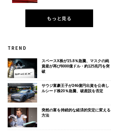
もっと見る
TREND
スペースX株が15.8％急騰、マスクの純
資産が再び8000億ドル・約125兆円を突
破
サウジ富豪王子が246億円出資を公表し
ルシード株20％急騰、破産説を否定
突然の富を持続的な経済的安定に変える
方法