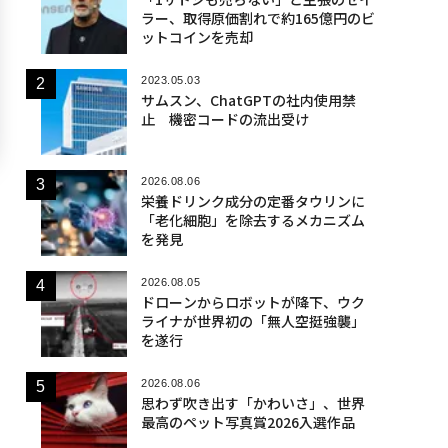
ラー、取得原価割れで約165億円のビ
ットコインを売却
2023.05.03
サムスン、ChatGPTの社内使用禁
止 機密コードの流出受け
2026.08.06
栄養ドリンク成分の定番タウリンに
「老化細胞」を除去するメカニズム
を発見
2026.08.05
ドローンからロボットが降下、ウク
ライナが世界初の「無人空挺強襲」
を遂行
2026.08.06
思わず吹き出す「かわいさ」、世界
最高のペット写真賞2026入選作品