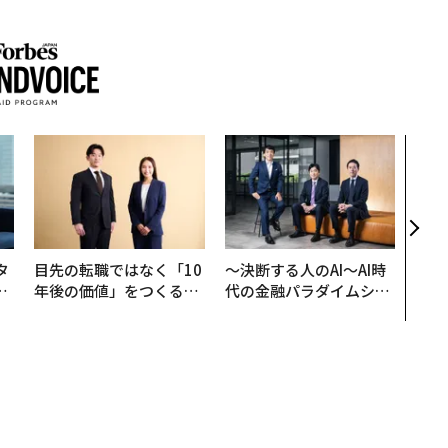
“泊
パシ
本の
編）
タ
目先の転職ではなく「10
〜決断する人のAI〜AI時
。
年後の価値」をつくる─
代の金融パラダイムシフ
越
─アサインの長期伴走型
ト、「超個別化」の核心
0
支援とは
【MUFG×ウェルスナビ
×PwC】