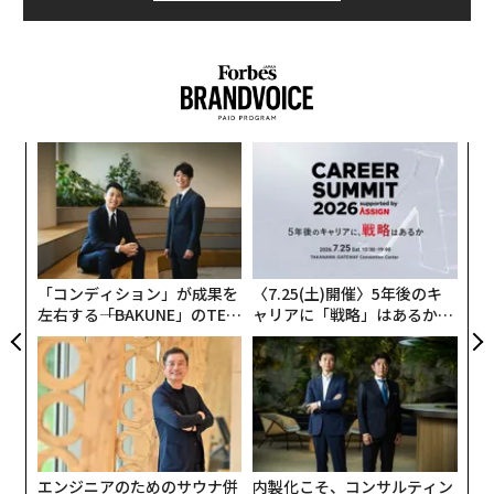
─レ
ア
込め
の
た
な
術
た
ア
「コンディション」が成果を
〈7.25(土)開催〉5年後のキ
左右する――「BAKUNE」のTEN
ャリアに「戦略」はあるか。
TIALが支える「挑戦者の明
トップエグゼクティブのキャ
日」
リアに触れる1日│CAREER S
UMMIT 2026
エンジニアのためのサウナ併
内製化こそ、コンサルティン