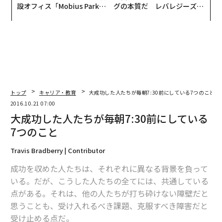
設オフィス「Mobius Park」
グの本質だ レバレジーズが
がオープン──タマディック
実践する、次世代ファームの
が健康経営を徹底する理由
全貌
トップ
キャリア・教育
大成功した人たちが毎朝7:30前にしている7つのこと
2016.10.21 07:00
大成功した人たちが毎朝7:30前にしている
7つのこと
Travis Bradberry | Contributor
成功を収めた人たちは、それぞれに異なる背景を負って
いる。だが、こうした人たちの全てには、共通している
点がある。それは、他の人たちが打ち砕けない障壁だと
思うことも、受け入れるべき課題、克服すべき障害だと
受け止める点だ。