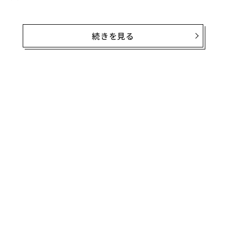
そして、これらの実現は毎朝の習慣から始まる。非常に
大きな成功を収めた人たちは、朝起きるとすぐに、次の
続きを見る
7つのことを実践しているという。
1. レモン水を飲む
無料のメールマガジンに登録
無料登録
ナ併
“
k」
シ
ック
グ
〈7
由
ャ