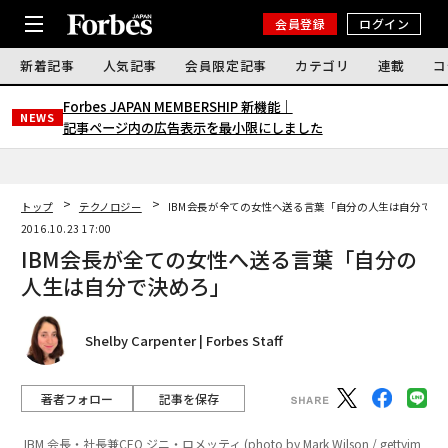
会員登録
ログイン
新着記事
人気記事
会員限定記事
カテゴリ
連載
コ
Forbes JAPAN MEMBERSHIP 新機能｜
NEWS
記事ページ内の広告表示を最小限にしました
トップ
テクノロジー
IBM会長が全ての女性へ送る言葉「自分の人生は自分で決
2016.10.23 17:00
IBM会長が全ての女性へ送る言葉「自分の
人生は自分で決めろ」
Shelby Carpenter | Forbes Staff
著者フォロー
記事を保存
IBM 会長・社長兼CEO ジニ・ロメッティ (photo by Mark Wilson / gettyim