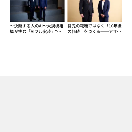
〜決断する人のAI〜大規模組
目先の転職ではなく「10年後
織が挑む「AIフル実装」“使
の価値」をつくる──アサイ
う”企業から“動く”企業へ【N
ンの長期伴走型支援とは
TTドコモビジネス×PwC】
トップ
キャリア・教育
「企業として」と「起業家として」 楽天・三木谷浩史
2016.09.28 08:00
「企業として」と「起業家として」 楽
天・三木谷浩史のイノベーションの秘訣