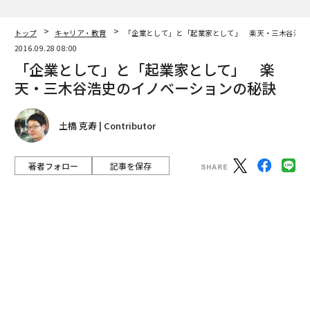
土橋 克寿 | Contributor
著者フォロー
記事を保存
楽天、三木谷浩史 代表取締役会長兼社長（Photo by Jan Buus）
米Forbesが選ぶ「世界で最もイノベーティブな企業ラン
キング2016」。日本トップは、楽天だ。世界17位と昨年
19位から上昇した。世界的革新企業を率いるのは、日本
を代表する起業家・三木谷浩史だ。
advertisement
「
イーロン・マスク
とは仲がいいので、よく会います
が、彼なんか『アントレプレナーは国家に立ち向かえ』
と言う。従来の枠組みで考えるのではなく、"こうな
る"と仮説を立て、そこに向かって進んでいく。起業家の
パワーは先を読む力と挑戦する力にある」