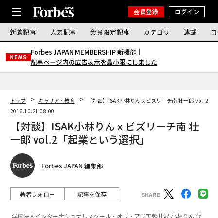
会員登録
ログイン
新着記事
人気記事
会員限定記事
カテゴリ
連載
コ
Forbes JAPAN MEMBERSHIP 新機能｜
NEWS
記事ページ内の広告表示を最小限にしました
トップ
キャリア・教育
【対談】ISAK小林りん x ビズリーチ南 壮一郎 vol.2
2016.10.21 08:00
【対談】ISAK小林りん x ビズリーチ南 壮
一郎 vol.2「起業という選択」
Forbes JAPAN 編集部
著者フォロー
記事を保存
学校法人インターナショナルスクール・オブ・アジア軽井沢 小林りん 代