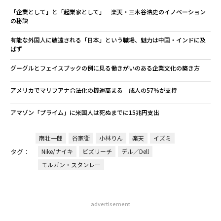
「企業として」と「起業家として」 楽天・三木谷浩史のイノベーション
の秘訣
有能な外国人に敬遠される「日本」という職場、魅力は中国・インドに及
ばず
グーグルとフェイスブックの例に見る働きがいのある企業文化の築き方
アメリカでマリフアナ合法化の機運高まる 成人の57％が支持
アマゾン「プライム」に米国人は死ぬまでに15兆円支出
南壮一郎
谷家衛
小林りん
楽天
イズミ
タグ：
Nike/ナイキ
ビズリーチ
デル／Dell
モルガン・スタンレー
advertisement