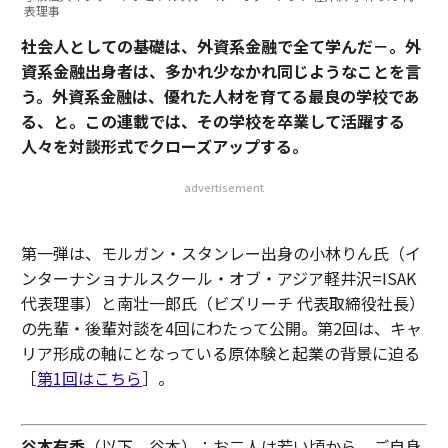
表理事
社会人としての基礎は、外資系金融で全て学んだ－。外
資系金融出身者は、多かれ少なかれ同じようなことを言
う。外資系金融は、優れた人材を育てる最良の学校であ
る、と。この連載では、その学校を卒業して活躍する
人々を対談形式でクローズアップする。
advertisement
第一弾は、モルガン・スタンレー出身の小林りん氏（イ
ンターナショナルスクール・オブ・アジア軽井沢=ISAK
代表理事）と南壮一郎氏（ビズリーチ 代表取締役社長）
の先輩・後輩対談を4回にわたって公開。第2回は、キャ
リア形成の軸にとなっている原体験と起業の背景に迫る
［
第1回はこちら
］。
谷本有香
（以下、谷本）：お二人は若い頃から、ご自身