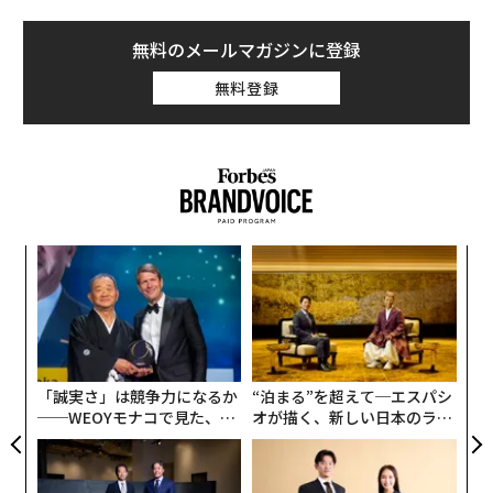
無料のメールマガジンに登録
無料登録
挑
よっ
PA
「
3
C
る
「誠実さ」は競争力になるか
“泊まる”を超えて─エスパシ
──WEOYモナコで見た、く
オが描く、新しい日本のラグ
ら寿司の経営哲学
ジュアリー（中編）