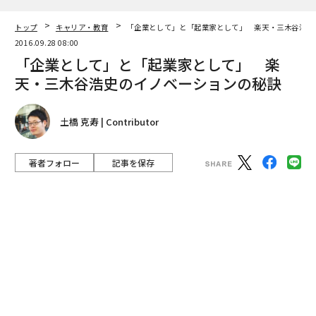
著者フォロー
記事を保存
楽天、三木谷浩史 代表取締役会長兼社長（Photo by Jan Buus）
米Forbesが選ぶ「世界で最もイノベーティブな企業ラン
キング2016」。日本トップは、楽天だ。世界17位と昨年
19位から上昇した。世界的革新企業を率いるのは、日本
を代表する起業家・三木谷浩史だ。
advertisement
「
イーロン・マスク
とは仲がいいので、よく会います
が、彼なんか『アントレプレナーは国家に立ち向かえ』
と言う。従来の枠組みで考えるのではなく、"こうな
る"と仮説を立て、そこに向かって進んでいく。起業家の
パワーは先を読む力と挑戦する力にある」