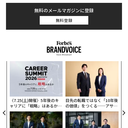
無料のメールマガジンに登録
無料登録
A
顧客
pa
な
な
術
た
ア
〈7.25(土)開催〉5年後のキ
目先の転職ではなく「10年後
ャリアに「戦略」はあるか。
の価値」をつくる──アサイ
トップエグゼクティブのキャ
ンの長期伴走型支援とは
リアに触れる1日│CAREER S
UMMIT 2026