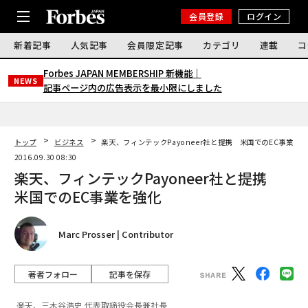
会員登録
ログイン
新着記事
人気記事
会員限定記事
カテゴリ
連載
コ
Forbes JAPAN MEMBERSHIP 新機能｜
NEWS
記事ページ内の広告表示を最小限にしました
トップ
ビジネス
楽天、フィンテックPayoneer社と提携 米国でのEC事業を
2016.09.30 08:30
楽天、フィンテックPayoneer社と提携
米国でのEC事業を強化
Marc Prosser | Contributor
著者フォロー
記事を保存
楽天、三木谷浩史 代表取締役会長兼社長