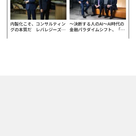
内製化こそ、コンサルティン
〜決断する人のAI〜AI時代の
グの本質だ レバレジーズが
金融パラダイムシフト、「超
実践する、次世代ファームの
個別化」の核心 【MUFG×ウ
全貌
ェルスナビ×PwC】
トップ
キャリア・教育
「企業として」と「起業家として」 楽天・三木谷浩史
2016.09.28 08:00
「企業として」と「起業家として」 楽
天・三木谷浩史のイノベーションの秘訣
土橋 克寿 | Contributor