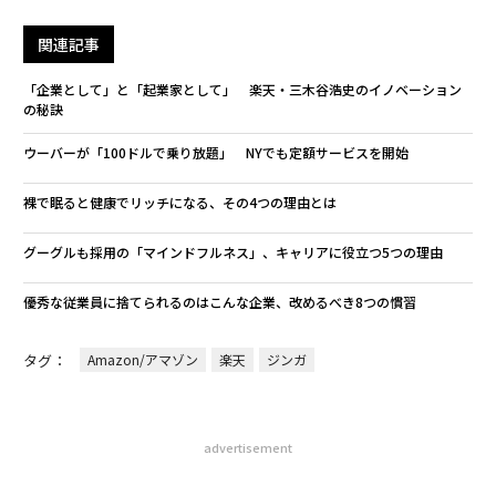
関連記事
「企業として」と「起業家として」 楽天・三木谷浩史のイノベーション
の秘訣
ウーバーが「100ドルで乗り放題」 NYでも定額サービスを開始
裸で眠ると健康でリッチになる、その4つの理由とは
グーグルも採用の「マインドフルネス」、キャリアに役立つ5つの理由
優秀な従業員に捨てられるのはこんな企業、改めるべき8つの慣習
タグ：
Amazon/アマゾン
楽天
ジンガ
advertisement