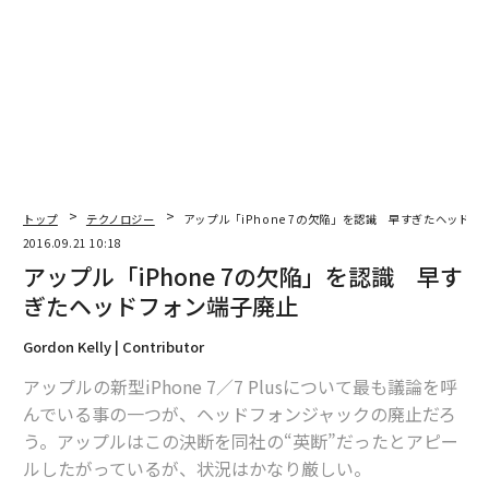
2026年9月号発売中
最新号の購入はこちらから
メンバーシップに登録する
トップ
テクノロジー
アップル「iPhone 7の欠陥」を認識 早すぎたヘッドフ
2016.09.21 10:18
アップル「iPhone 7の欠陥」を認識 早す
ぎたヘッドフォン端子廃止
関連記事
Gordon Kelly | Contributor
アップル「iPhone 7の欠陥」を認識 早すぎたヘッドフォン端子廃止
アップルの新型iPhone 7／7 Plusについて最も議論を呼
んでいる事の一つが、ヘッドフォンジャックの廃止だろ
人工知能とのセックスを実現するリアルドール社 来年にも初号機を発売
う。アップルはこの決断を同社の“英断”だったとアピー
予定
ルしたがっているが、状況はかなり厳しい。
新型iPhone「7 Plus」は全色売り切れ ヘッドフォン問題も影響無し