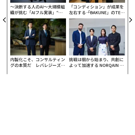
リア
〜決断する人のAI〜大規模組
「コンディション」が成果を
UM
織が挑む「AIフル実装」“使
左右する――「BAKUNE」のTEN
う”企業から“動く”企業へ【N
TIALが支える「挑戦者の明
TTドコモビジネス×PwC】
日」
内製化こそ、コンサルティン
挑戦は個から始まり、共創に
グの本質だ レバレジーズが
よって加速する NORQAIN JA
実践する、次世代ファームの
PAN 特別座談会
全貌
編集＝上田裕資