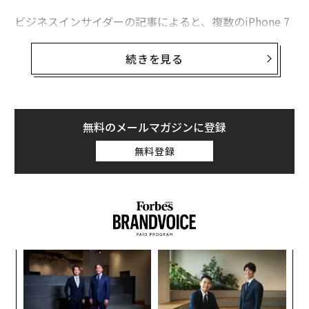
ビジネスインサイダーの記事によると、複数のiPhone 7
iPhone7「最大の不満」はホームボタン 報道陣から指摘が続出
オーナーらが新製品のライトニング端子接続のイヤホン
（EarPods）に欠陥があると報告している。音楽を聴く
続きを見る
「脳」を健康に保つための7つの習慣〜行動編〜
ことは可能だが、EarPodsを使用中に音量の操作が不能
になる。もしくはSiriの操作が出来なくなると訴えてい
タグ：
iPhone
Android
ボノ
る。
無料のメールマガジンに登録
この不具合の原因はソフトウェアにある。これまでの3.5
無料登録
advertisement
ミリジャックと違い、ライトニング対応のイヤホンやヘ
ッドフォンは、iOS 10 及びiOS 10.0.1で発生したバグに
悩まされている。アップルはその事実をビジネスインサ
イダーの取材に対し認めている。
A
顧客
pa
〈7
な
ャ