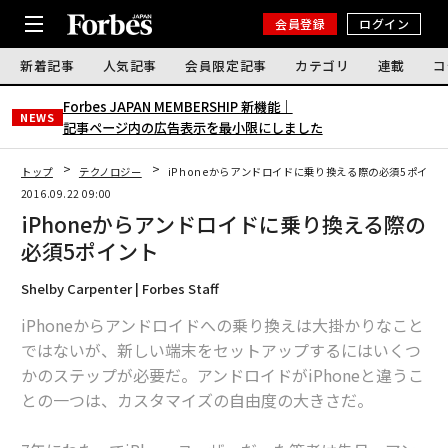
会員登録
ログイン
新着記事
人気記事
会員限定記事
カテゴリ
連載
コ
Forbes JAPAN MEMBERSHIP 新機能｜
NEWS
記事ページ内の広告表示を最小限にしました
トップ
テクノロジー
iPhoneからアンドロイドに乗り換える際の必須5ポイン
2016.09.22 09:00
iPhoneからアンドロイドに乗り換える際の
必須5ポイント
Shelby Carpenter | Forbes Staff
iPhoneからアンドロイドへの乗り換えは大掛かりなこと
ではないが、新しい端末をセットアップするにはいくつ
かのステップが必要だ。アンドロイドがiPhoneと違うこ
との一つは、カスタマイズの自由度の大きさだ。