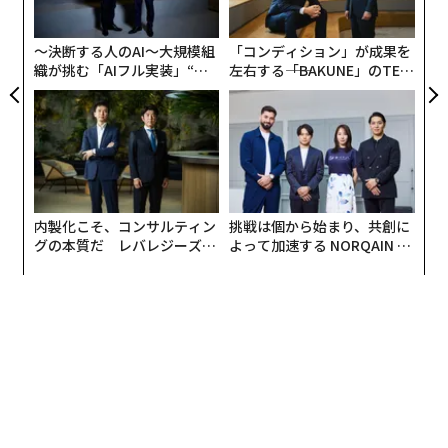
ト
リア
〜決断する人のAI〜大規模組
「コンディション」が成果を
UM
織が挑む「AIフル実装」“使
左右する――「BAKUNE」のTEN
う”企業から“動く”企業へ【N
TIALが支える「挑戦者の明
TTドコモビジネス×PwC】
日」
内製化こそ、コンサルティン
挑戦は個から始まり、共創に
グの本質だ レバレジーズが
よって加速する NORQAIN JA
実践する、次世代ファームの
PAN 特別座談会
全貌