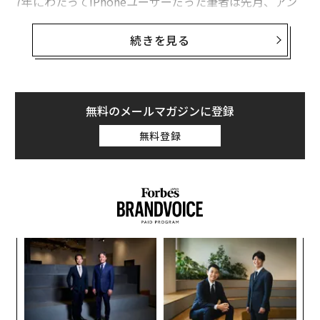
7年にわたってiPhoneユーザーだった筆者は先月、アン
ドロイドに乗り換えた。iPhone 5Sの調子が悪くなり、i
Phone 7を買おうかとも思ったが、500ドル以上の出費
続きを見る
に躊躇した。色々調べた結果、グーグルのMVNOサービ
スProject wifiがNexus 5Xを200ドル台で販売しているの
を知り、キャリアサービスと端末を同時に乗り換えるこ
とにした。
無料のメールマガジンに登録
無料登録
アンドロイドに乗り換えるにあたって気づいた5つのポ
イントをここで紹介する。
A
顧客
pa
〈7
な
ャ
ト