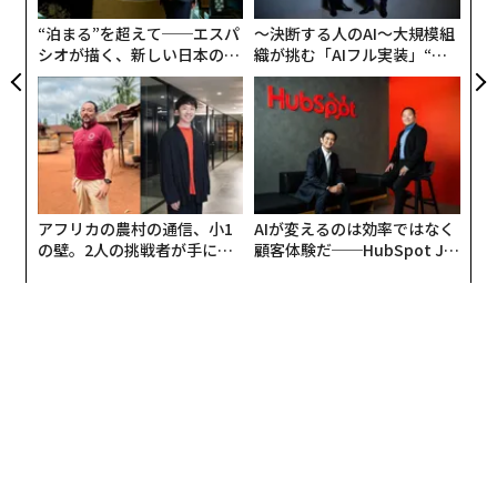
“泊まる”を超えて──エスパ
〜決断する人のAI〜大規模組
シオが描く、新しい日本のラ
織が挑む「AIフル実装」“使
グジュアリー（前編）
う”企業から“動く”企業へ【N
TTドコモビジネス×PwC】
アフリカの農村の通信、小1
AIが変えるのは効率ではなく
の壁。2人の挑戦者が手にし
顧客体験だ──HubSpot Ja
た「次なる武器」
panが語る「Grow Better」
な組織のつくり方
編集 = 木内涼子