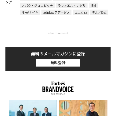
タグ：
ノバク・ジョコビッチ
ラファエル・ナダル
IBM
Nike/ナイキ
adidas/アディダス
ユニクロ
デル／Dell
advertisement
無料のメールマガジンに登録
無料登録
果を
〜
EN
織
明
う