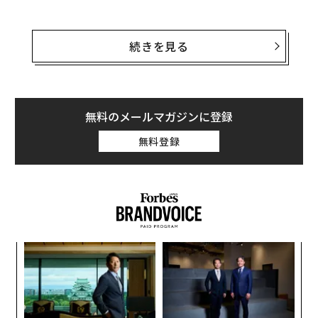
首位はロジャー・フェデラー。年収は6,780万ドル（約6
9億8,500万円）、賞金総額は780万ドル（約8億360万
続きを見る
円）だった。フォーブスの調査によれば、フェデラーの
同期間中のスポンサー契約料と試合への出場料は、合計
およそ6,000万ドル（約61億8,170万円）。
無料のメールマガジンに登録
【関連】「世界で最も稼ぐスポーツ選手」ランキング
無料登録
るか
「
、く
左右
T
“
日
オ
ジ