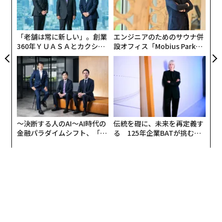
な
T
術
た
ア
「老舗は常に新しい」。創業
エンジニアのためのサウナ併
360年ＹＵＡＳＡとカクシン
設オフィス「Mobius Park」
CEO田尻望が語る、AIを超え
がオープン──タマディック
る人の価値
が健康経営を徹底する理由
〜決断する人のAI〜AI時代の
伝統を礎に、未来を再定義す
金融パラダイムシフト、「超
る 125年企業BATが挑むス
個別化」の核心 【MUFG×ウ
モークレスな未来
ェルスナビ×PwC】