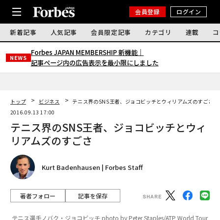
会員登録
ログイン
新着記事
人気記事
会員限定記事
カテゴリ
連載
コ
Forbes JAPAN MEMBERSHIP 新機能｜
NEWS
記事ページ内の広告表示を最小限にしました
トップ
ビジネス
テニス界のSNS王者、ジョコビッチとウィリアムズのすごさ
2016.09.13 17:00
テニス界のSNS王者、ジョコビッチとウィ
リアムズのすごさ
Kurt Badenhausen | Forbes Staff
著者フォロー
記事を保存
テニス選手ノバク・ジョコビッチ photo by Peter Staples/ATP World Tour