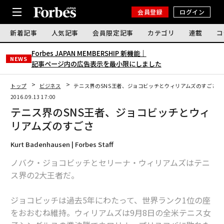
会員登録
ログイン
新着記事
人気記事
会員限定記事
カテゴリ
連載
コ
Forbes JAPAN MEMBERSHIP 新機能｜
NEWS
記事ページ内の広告表示を最小限にしました
トップ
ビジネス
テニス界のSNS王者、ジョコビッチとウィリアムズのすごさ
2016.09.13 17:00
テニス界のSNS王者、ジョコビッチとウィ
リアムズのすごさ
Kurt Badenhausen | Forbes Staff
ノバク・ジョコビッチとセリーナ・ウィリアムズはテニ
ス界の2大王者だ。
ジョコビッチは過去5年にわたって、世界ランク1位の座
をおおむね維持。ウィリアムズは9月8日の全米テニス女