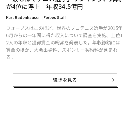
が4位に浮上 年収34.5億円
編集＝森 美歩
Kurt Badenhausen | Forbes Staff
フォーブスはこのほど、世界のプロテニス選手が2015年
2026年9月号発売中
6月からの一年間に得た収入について調査を実施、上位1
2人の年収と獲得賞金の総額を発表した。年収総額には
賞金のほか、大会出場料、スポンサー契約料が含まれ
最新号の購入はこちらから
る。
メンバーシップに登録する
首位はロジャー・フェデラー。年収は6,780万ドル（約6
9億8,500万円）、賞金総額は780万ドル（約8億360万
続きを見る
円）だった。フォーブスの調査によれば、フェデラーの
同期間中のスポンサー契約料と試合への出場料は、合計
およそ6,000万ドル（約61億8,170万円）。
関連記事
無料のメールマガジンに登録
「最も稼ぐテニス選手」ランキング、錦織が4位に浮上 年収34.5億円
【関連】「世界で最も稼ぐスポーツ選手」ランキング
無料登録
テニスボール2億9,000万個！？ 数字で見るウィンブルドン