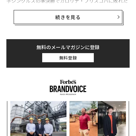
子シングルスの準決勝でカロリナ・プリスコバに敗れた
ものの、2013年2月から186週連続で世界ランク1位に君
臨していた。シングルスでのグランドスラム優勝は、2
続きを見る
人合わせて34回になる。
テニスでの活躍と魅力的な人柄で、2人はソーシャルメ
ディア界でもチャンピオンとなっている。ラファエル・
無料のメールマガジンに登録
ナダル、ロジャー・フェデラー、マリア・シャラポワ、
無料登録
サニア・ミルザの4選手がフォロワー数では勝っている
が、彼らもフェイスブック、インスタグラムとツイッタ
ー上での“影響力”においては、ジョコビッチとウィリア
ムズに遠く及ばない。
革
ク
た「
「
左右
T