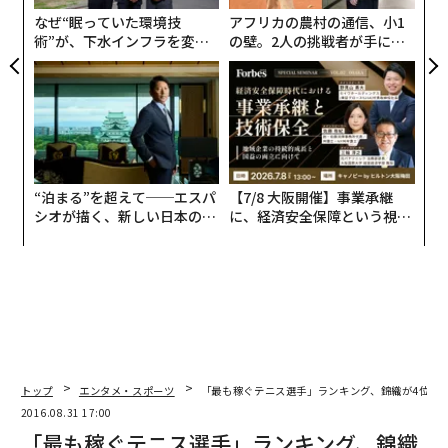
日
なぜ“眠っていた環境技
アフリカの農村の通信、小1
術”が、下水インフラを変え
の壁。2人の挑戦者が手にし
たのか──産総研×月島JFE
た「次なる武器」
アクアソリューションの10年
“泊まる”を超えて──エスパ
【7/8 大阪開催】事業承継
シオが描く、新しい日本のラ
に、経済安全保障という視点
グジュアリー（前編）
が加わるとき──経営者が問
われる新たな判断軸
トップ
エンタメ・スポーツ
「最も稼ぐテニス選手」ランキング、錦織が4位に浮
2016.08.31 17:00
「最も稼ぐテニス選手」ランキング、錦織