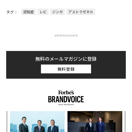
タグ：
認知症
レビ
ジンガ
アストラゼネカ
advertisement
無料のメールマガジンに登録
無料登録
るか
〜
、く
金
個
エ
ェ