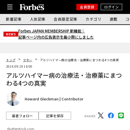
会員登録
ログイン
新着記事
人気記事
会員限定記事
カテゴリ
連載
コ
Forbes JAPAN MEMBERSHIP 新機能｜
NEWS
記事ページ内の広告表示を最小限にしました
トップ
マネー
アルツハイマー病の治療法・治療薬にまつわる4つの真実
2016.09.19 16:00
アルツハイマー病の治療法・治療薬にまつ
わる4つの真実
Howard Gleckman | Contributor
著者フォロー
記事を保存
shutterstock.com