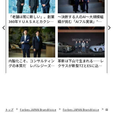
設オ
が
が
「老舗は常に新しい」。創業
〜決断する人のAI〜大規模組
360年ＹＵＡＳＡとカクシン
織が挑む「AIフル実装」“使
CEO田尻望が語る、AIを超え
う”企業から“動く”企業へ【N
る人の価値
TTドコモビジネス×PwC】
内製化こそ、コンサルティン
革新は下山で生まれる──レ
グの本質だ レバレジーズが
クサスが新型TZとESに込め
実践する、次世代ファームの
た「DISCOVER」の哲学
全貌
トップ
Forbes JAPAN BrandVoice
Forbes JAPAN BrandVoice
目先