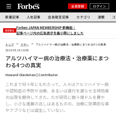
会員登録
ログイン
新着記事
人気記事
会員限定記事
カテゴリ
連載
コ
Forbes JAPAN MEMBERSHIP 新機能｜
NEWS
記事ページ内の広告表示を最小限にしました
トップ
マネー
アルツハイマー病の治療法・治療薬にまつわる4つの真実
2016.09.19 16:00
アルツハイマー病の治療法・治療薬にまつ
わる4つの真実
Howard Gleckman | Contributor
これまで何十年にもわたって、人々はアルツハイマー病
や認知症の予防や治療、あるいは進行を遅らせる特効薬
の出現を期待してきた。だが研究に数十億ドルを費や
し、小さな進展の兆しはあるものの、治療に効果的な薬
やアプリなどは誕生していない。