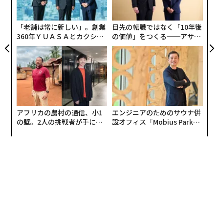
オ
ジ
「老舗は常に新しい」。創業
目先の転職ではなく「10年後
360年ＹＵＡＳＡとカクシン
の価値」をつくる──アサイ
CEO田尻望が語る、AIを超え
ンの長期伴走型支援とは
る人の価値
アフリカの農村の通信、小1
エンジニアのためのサウナ併
の壁。2人の挑戦者が手にし
設オフィス「Mobius Park」
た「次なる武器」
がオープン──タマディック
が健康経営を徹底する理由