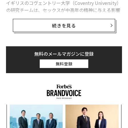
関連記事
イギリスのコヴェントリー大学（Coventry University）
の研究チームは、セックスが中高年の精神に与える影響
セックスで中高年の記憶力は向上するという研究結果
について調査し、認知力テストにおいて、セックスとテ
スト結果の重要な相関性を確認した。オックスフォード
続きを見る
ラッパーのドレイク、「高級ストリップクラブ」をオープンの噂
大学出版局の学術誌British Geriatrics Societyでの発表
によると、セックスに積極的な男性の被験者は数字の並
VRは認知症の救世主となるか？
べ替えや記憶力のテストで、そうでない人々より結果が
中国のアップル離れ、iPhone 7投入でさらに悪化も
良かった。女性も記憶力テストで同様の結果が示され
無料のメールマガジンに登録
た。
無料登録
大統領を決めるに留まらない、11月8日の選挙が持つ重要な意味
研究を指揮したヘイリー・ライトとレベッカ A. ジェンク
タグ：
認知症
レビ
ジンガ
アストラゼネカ
スは、様々なバッググラウンドを持つ50～89歳の6,800
人を対象にした「英国の高齢者の縦断的な研究」の、デ
ータと認知力テスト結果を分析した。ライトは英紙ガー
ディアンに、「50歳以上の人々のセックス行動と認知機
advertisement
果を
“
能テストのスコアには、はっきりした関連性がある」と
EN
シ
述べた。
明
グ
“