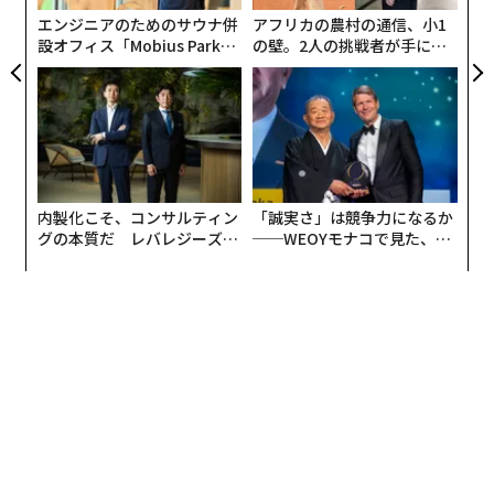
エンジニアのためのサウナ併
アフリカの農村の通信、小1
設オフィス「Mobius Park」
の壁。2人の挑戦者が手にし
がオープン──タマディック
た「次なる武器」
が健康経営を徹底する理由
内製化こそ、コンサルティン
「誠実さ」は競争力になるか
グの本質だ レバレジーズが
──WEOYモナコで見た、く
実践する、次世代ファームの
ら寿司の経営哲学
全貌