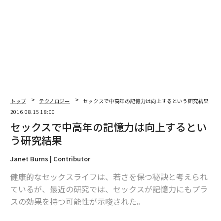
編集＝森 美歩
2026年9月号発売中
トップ
テクノロジー
セックスで中高年の記憶力は向上するという研究結果
2016.08.15 18:00
セックスで中高年の記憶力は向上するとい
最新号の購入はこちらから
う研究結果
Janet Burns | Contributor
メンバーシップに登録する
健康的なセックスライフは、若さを保つ秘訣と考えられ
ているが、最近の研究では、セックスが記憶力にもプラ
スの効果を持つ可能性が示唆された。