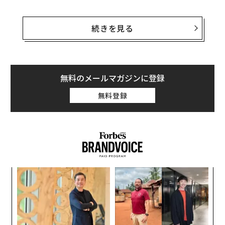
2016年の研究成果もまちまちだ。7月末には、大きな期
待がかけられていたアルツハイマー病治療薬の臨床試験
続きを見る
が失敗。一方で米食品医薬品局（FDA）は、別の2つの薬
をファスト・トラック（優先承認審査）の対象に指定。
認知機能の低下を遅らせることが目的の1つである人気
の“脳トレ”プログラムは、誇大広告だとして米連邦取引
無料のメールマガジンに登録
委員会（FTC）に賠償金の支払いを命じられた。
無料登録
失敗した臨床試験は、シンガポールの製薬会社タウリッ
クス・ファーマシューティカルズ（TauRX Pharmaceuti
cals）が開発した製品。アルツハイマー病の患者の脳に
損傷を与えるという説がある「タウ」と呼ばれるタンパ
ク質を攻撃対象としている薬だが、少なくとも今回の臨
ンツ
「
床試験では、アルツハイマー病の初期から中期の患者に
への
3
効果が認められなかった。
た、
C
革
る
ク
た「